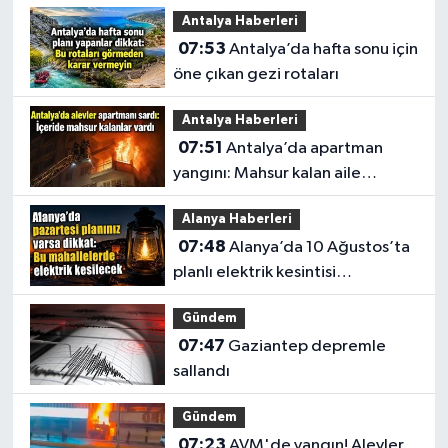
Antalya Haberleri
07:53
Antalya’da hafta sonu için
öne çıkan gezi rotaları
Antalya Haberleri
07:51
Antalya’da apartman
yangını: Mahsur kalan aile
kurtarıldı
Alanya Haberleri
07:48
Alanya’da 10 Ağustos’ta
planlı elektrik kesintisi
uygulanacak
Gündem
07:47
Gaziantep depremle
sallandı
Gündem
07:23
AVM'de yangın! Alevler