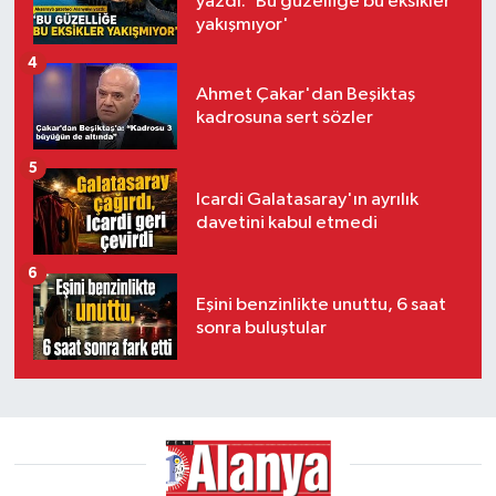
yazdı: 'Bu güzelliğe bu eksikler
yakışmıyor'
4
Ahmet Çakar'dan Beşiktaş
kadrosuna sert sözler
5
Icardi Galatasaray'ın ayrılık
davetini kabul etmedi
6
Eşini benzinlikte unuttu, 6 saat
sonra buluştular