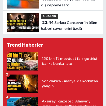
dış cepheyi sardı
Gündem
23:44
Şarkıcı Cansever’in ölüm
haberi sevenlerini üzdü
Trend Haberler
1
150 bin TL mevduat faiz getirisi
banka banka liste
2
Son dakika - Alanya'da korkutan
yangın
3
Aksaraylı gazeteci Alanya'yı