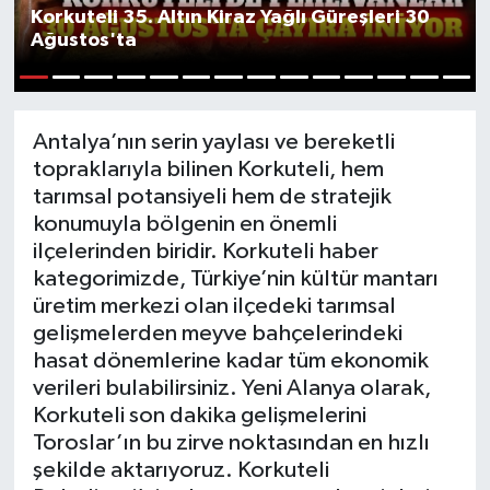
Korkuteli 35. Altın Kiraz Yağlı Güreşleri 30
Ağustos'ta
1
2
3
4
5
6
7
8
9
10
11
12
13
14
Antalya’nın serin yaylası ve bereketli
topraklarıyla bilinen Korkuteli, hem
tarımsal potansiyeli hem de stratejik
konumuyla bölgenin en önemli
ilçelerinden biridir. Korkuteli haber
kategorimizde, Türkiye’nin kültür mantarı
üretim merkezi olan ilçedeki tarımsal
gelişmelerden meyve bahçelerindeki
hasat dönemlerine kadar tüm ekonomik
verileri bulabilirsiniz. Yeni Alanya olarak,
Korkuteli son dakika gelişmelerini
Toroslar’ın bu zirve noktasından en hızlı
şekilde aktarıyoruz. Korkuteli