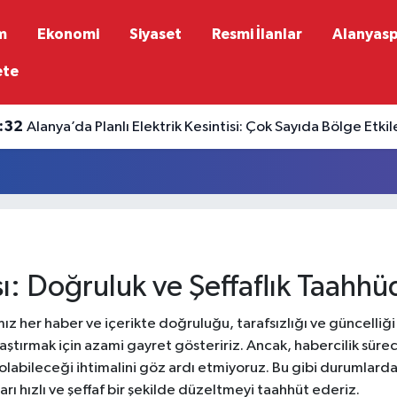
m
Ekonomi
Siyaset
Resmi İlanlar
Alanyas
ete
:32
Alanya’da Planlı Elektrik Kesintisi: Çok Sayıda Bölge Etk
sı: Doğruluk ve Şeffaflık Taahh
ız her haber ve içerikte doğruluğu, tarafsızlığı ve güncelliğ
aştırmak için azami gayret gösteririz. Ancak, habercilik süre
abileceği ihtimalini göz ardı etmiyoruz. Bu gibi durumlarda, 
rı hızlı ve şeffaf bir şekilde düzeltmeyi taahhüt ederiz.