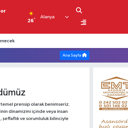
por
Alanya
°
26
ilenecek
Ana Sayfa
üdümüz
i temel prensip olarak benimseriz.
cinin dinamizmi içinde veya insan
şeffaflık ve sorumluluk bilinciyle