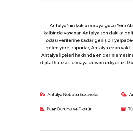
Antalya'nın köklü medya gücü Yeni Alany
kalbinde yaşanan Antalya son dakika geli
odası verilerine kadar geniş bir yelpaz
gelen yerel raporlar, Antalya ezan vakti
Antalya ilçeleri hakkında en derinlemesine 
dijital hafızası olmaya devam ediyoruz. Güve
Antalya Nöbetçi Eczaneler
A
Puan Durumu ve Fikstür
Tü