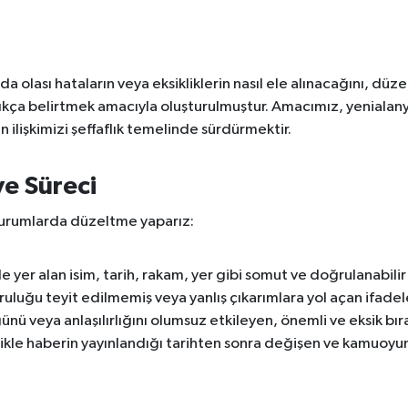
da olası hataların veya eksikliklerin nasıl ele alınacağını, dü
açıkça belirtmek amacıyla oluşturulmuştur. Amacımız, yenialan
 ilişkimizi şeffaflık temelinde sürdürmektir.
e Süreci
durumlarda düzeltme yaparız:
er alan isim, tarih, rakam, yer gibi somut ve doğrulanabilir ya
ruluğu teyit edilmemiş veya yanlış çıkarımlara yol açan ifadel
ünü veya anlaşılırlığını olumsuz etkileyen, önemli ve eksik bırak
ikle haberin yayınlandığı tarihten sonra değişen ve kamuoyunu