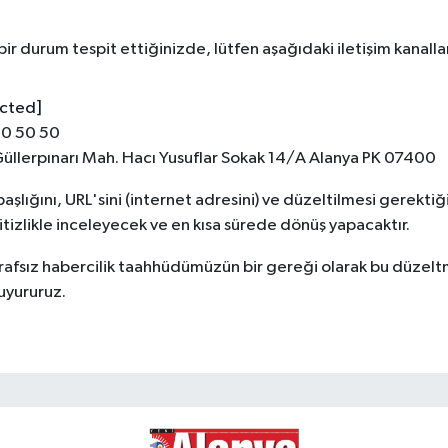
r durum tespit ettiğinizde, lütfen aşağıdaki iletişim kanalla
ected]
50 50 50
Güllerpınarı Mah. Hacı Yusuflar Sokak 14/A Alanya PK 07400
n başlığını, URL'sini (internet adresini) ve düzeltilmesi gerek
i titizlikle inceleyecek ve en kısa sürede dönüş yapacaktır.
afsız habercilik taahhüdümüzün bir gereği olarak bu düzeltme 
uyururuz.