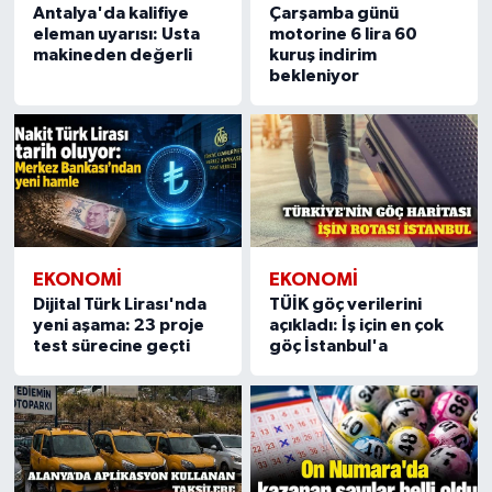
Antalya'da kalifiye
Çarşamba günü
eleman uyarısı: Usta
motorine 6 lira 60
makineden değerli
kuruş indirim
bekleniyor
EKONOMI
EKONOMI
Dijital Türk Lirası'nda
TÜİK göç verilerini
yeni aşama: 23 proje
açıkladı: İş için en çok
test sürecine geçti
göç İstanbul'a