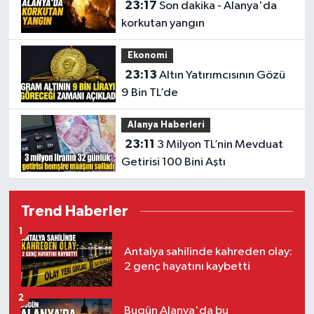
23:17
Son dakika - Alanya'da
korkutan yangın
Ekonomi
23:13
Altın Yatırımcısının Gözü
9 Bin TL’de
Alanya Haberleri
23:11
3 Milyon TL’nin Mevduat
Getirisi 100 Bini Aştı
Trend Haberler
1
Antalya sahilinde kahreden olay:
2 genç hayatını kaybetti
2
Bugün Alanya'da bu