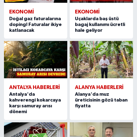
EKONOMI
EKONOMI
Doğal gaz faturalarına
Uçaklarda baş üstü
doping! Faturalar ikiye
bagaj kullanımı ücretli
katlanacak
hale geliyor
ANTALYA HABERLERI
ALANYA HABERLERI
Antalya'da
Alanya'da muz
kahverengi kokarcaya
üreticisinin gözü taban
karşı samuray arısı
fiyatta
dönemi