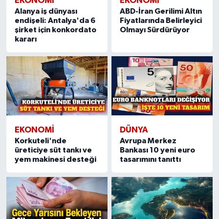
EKONOMI
EKONOMI
Alanya iş dünyası
ABD-İran Gerilimi Altın
endişeli: Antalya'da 6
Fiyatlarında Belirleyici
şirket için konkordato
Olmayı Sürdürüyor
kararı
EKONOMI
DÜNYA
Korkuteli'nde
Avrupa Merkez
üreticiye süt tankı ve
Bankası 10 yeni euro
yem makinesi desteği
tasarımını tanıttı