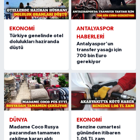
EKONOMI
ANTALYASPOR
Türkiye genelinde otel
HABERLERI
dolulukları haziranda
Antalyaspor'un
düştü
transfer yasağı için
700 bin Euro
gerekiyor
DÜNYA
EKONOMI
Madame Coco Rusya
Benzine cumartesi
pazarından tamamen
gününden itibaren
çekilme kararı aldı
1,06 TL zam