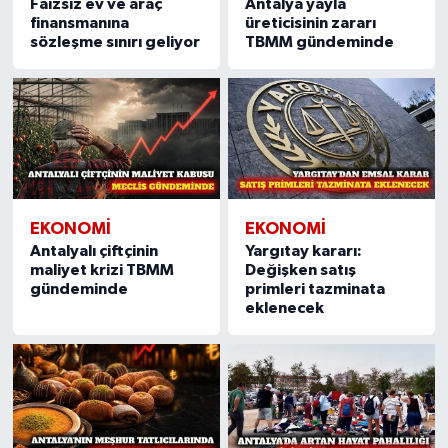
Faizsiz ev ve araç
Antalya yayla
finansmanına
üreticisinin zararı
sözleşme sınırı geliyor
TBMM gündeminde
EKONOMI
EKONOMI
Antalyalı çiftçinin
Yargıtay kararı:
maliyet krizi TBMM
Değişken satış
gündeminde
primleri tazminata
eklenecek