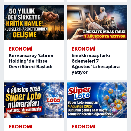
EKONOMI
EKONOMI
Kervansaray Yatırım
Emekli maaş farkı
Holding'de Hisse
ödemeleri 7
Devri Süreci Başladı
Ağustos'ta hesaplara
yatıyor
EKONOMI
EKONOMI