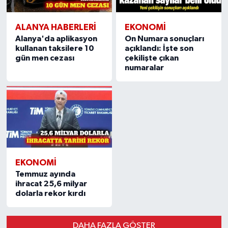
ALANYA HABERLERI
EKONOMI
Alanya'da aplikasyon
On Numara sonuçları
kullanan taksilere 10
açıklandı: İşte son
gün men cezası
çekilişte çıkan
numaralar
EKONOMI
Temmuz ayında
ihracat 25,6 milyar
dolarla rekor kırdı
DAHA FAZLA GÖSTER