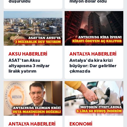
düşürüldü
milyon dolar oldu
AKSU HABERLERI
ANTALYA HABERLERI
ASAT'tan Aksu
Antalya'da kira krizi
altyapısına 3 milyar
büyüyor: Dar gelirliler
liralık yatırım
çıkmazda
ANTALYA HABERLERI
EKONOMI