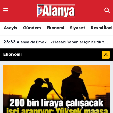
Asayiş
Antalya Nöbetçi Eczaneler
Asayiş
Gündem
Ekonomi
Siyaset
Resmi İlanl
Gündem
Antalya Hava Durumu
23:24
Alanya’da 5,9 Milyon TL’nin Mevduat Getirisi
Ekonomi
Antalya Namaz Vakitleri
Ekonomi
Siyaset
Antalya Trafik Yoğunluk Haritası
Resmi İlanlar
Süper Lig Puan Durumu ve Fikstür
Alanyaspor
Tüm Manşetler
Turizm
Son Dakika Haberleri
E-Gazete
Haber Arşivi