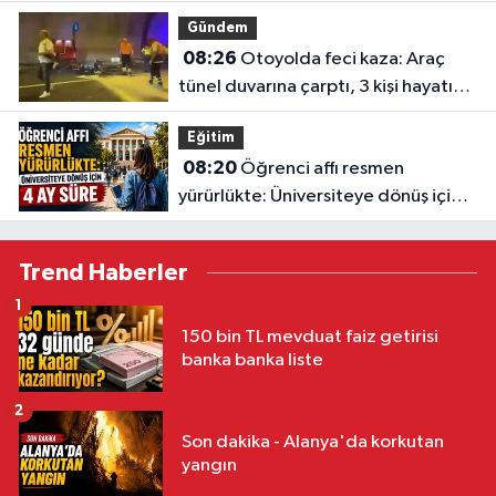
Gündem
08:26
Otoyolda feci kaza: Araç
tünel duvarına çarptı, 3 kişi hayatını
kaybetti
Eğitim
08:20
Öğrenci affı resmen
yürürlükte: Üniversiteye dönüş için 4
ay süre
Trend Haberler
1
150 bin TL mevduat faiz getirisi
banka banka liste
2
Son dakika - Alanya'da korkutan
yangın