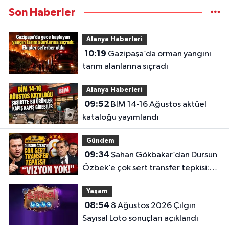
Son Haberler
Alanya Haberleri
10:19
Gazipaşa’da orman yangını
tarım alanlarına sıçradı
Alanya Haberleri
09:52
BİM 14-16 Ağustos aktüel
kataloğu yayımlandı
Gündem
09:34
Şahan Gökbakar’dan Dursun
Özbek’e çok sert transfer tepkisi:
“Vizyon yok!”
Yaşam
08:54
8 Ağustos 2026 Çılgın
Sayısal Loto sonuçları açıklandı