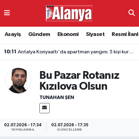
Asayiş
Antalya Nöbetçi Eczaneler
Asayiş
Gündem
Ekonomi
Siyaset
Resmi İlanl
Gündem
Antalya Hava Durumu
10:11
Antalya Konyaaltı'da apartman yangını: 5 kişi kurtarıldı
Ekonomi
Antalya Namaz Vakitleri
Siyaset
Antalya Trafik Yoğunluk Haritası
Bu Pazar Rotanız
Kızılova Olsun
Resmi İlanlar
Süper Lig Puan Durumu ve Fikstür
TUNAHAN ŞEN
Alanyaspor
Tüm Manşetler
Turizm
Son Dakika Haberleri
02.07.2026 - 17:34
02.07.2026 - 17:35
YAYINLANMA
GÜNCELLEME
E-Gazete
Haber Arşivi