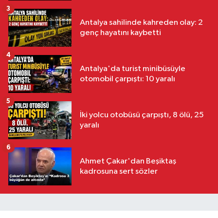
3
Antalya sahilinde kahreden olay: 2
genç hayatını kaybetti
4
Antalya'da turist minibüsüyle
otomobil çarpıştı: 10 yaralı
5
İki yolcu otobüsü çarpıştı, 8 ölü, 25
yaralı
6
Ahmet Çakar'dan Beşiktaş
kadrosuna sert sözler