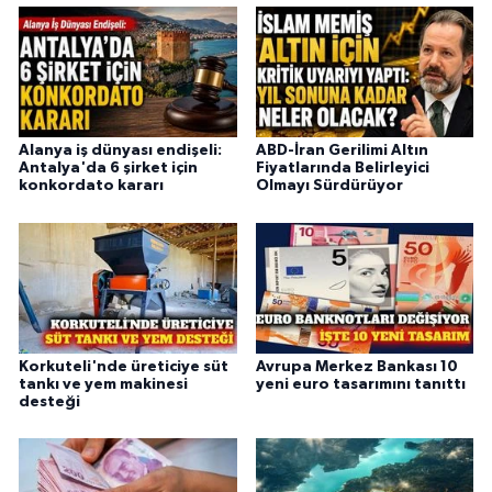
Alanya iş dünyası endişeli:
ABD-İran Gerilimi Altın
Antalya'da 6 şirket için
Fiyatlarında Belirleyici
konkordato kararı
Olmayı Sürdürüyor
Korkuteli'nde üreticiye süt
Avrupa Merkez Bankası 10
tankı ve yem makinesi
yeni euro tasarımını tanıttı
desteği