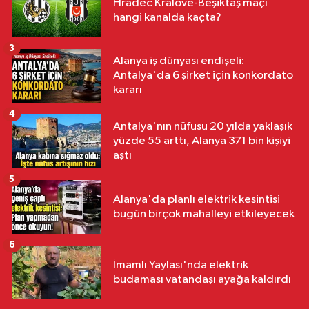
Hradec Kralove-Beşiktaş maçı
hangi kanalda kaçta?
3
Alanya iş dünyası endişeli:
Antalya'da 6 şirket için konkordato
kararı
4
Antalya'nın nüfusu 20 yılda yaklaşık
yüzde 55 arttı, Alanya 371 bin kişiyi
aştı
5
Alanya'da planlı elektrik kesintisi
bugün birçok mahalleyi etkileyecek
6
İmamlı Yaylası'nda elektrik
budaması vatandaşı ayağa kaldırdı