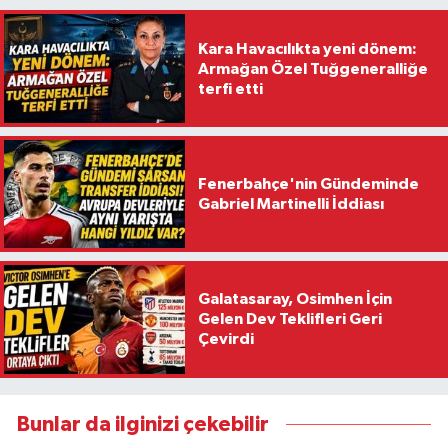
Kara Havacılıkta yeni dönem:
Armağan Özel Tuğgeneralliğe
terfi etti
Fenerbahçe'nin Gündeminde
Gabriel Martinelli İddiası
Galatasaray, Osimhen İçin
Gelen Dev Teklifleri Geri
Çevirdi
Bunlar da ilginizi çekebilir