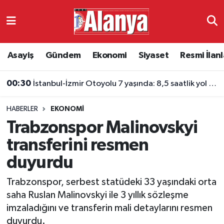
Asayiş
Antalya Nöbetçi Eczaneler
Asayiş
Gündem
Ekonomi
Siyaset
Resmi İlanl
Gündem
Antalya Hava Durumu
00:30
İstanbul-İzmir Otoyolu 7 yaşında: 8,5 saatlik yol 3,5 saate indi
Ekonomi
Antalya Namaz Vakitleri
HABERLER
EKONOMI
Siyaset
Antalya Trafik Yoğunluk Haritası
Trabzonspor Malinovskyi
Resmi İlanlar
Süper Lig Puan Durumu ve Fikstür
transferini resmen
duyurdu
Alanyaspor
Tüm Manşetler
Trabzonspor, serbest statüdeki 33 yaşındaki orta
Turizm
Son Dakika Haberleri
saha Ruslan Malinovskyi ile 3 yıllık sözleşme
imzaladığını ve transferin mali detaylarını resmen
E-Gazete
Haber Arşivi
duyurdu.