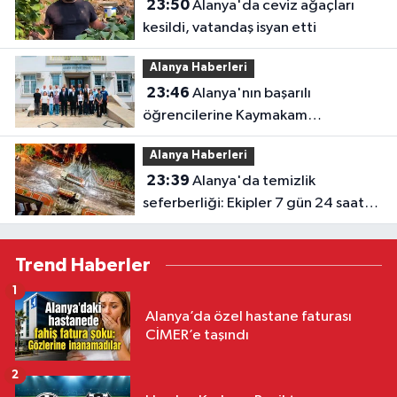
23:50
Alanya'da ceviz ağaçları
kesildi, vatandaş isyan etti
Alanya Haberleri
23:46
Alanya'nın başarılı
öğrencilerine Kaymakam
Öztürk'ten tebrik
Alanya Haberleri
23:39
Alanya'da temizlik
seferberliği: Ekipler 7 gün 24 saat
sahada
Trend Haberler
1
Alanya’da özel hastane faturası
CİMER’e taşındı
2