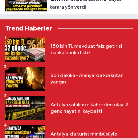
karara yön verdi
Trend Haberler
1
150 bin TL mevduat faiz getirisi
banka banka liste
2
Son dakika - Alanya'da korkutan
yangın
3
Antalya sahilinde kahreden olay: 2
genç hayatını kaybetti
4
Antalya'da turist minibüsüyle