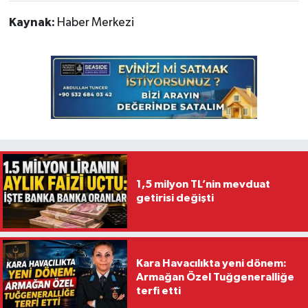
Kaynak:
Haber Merkezi
1,5 milyon TL’nin mevduat
getirisi değişti
Kara Havacılıkta yeni dönem:
Armağan Özel Tuğgeneralliğe
terfi etti