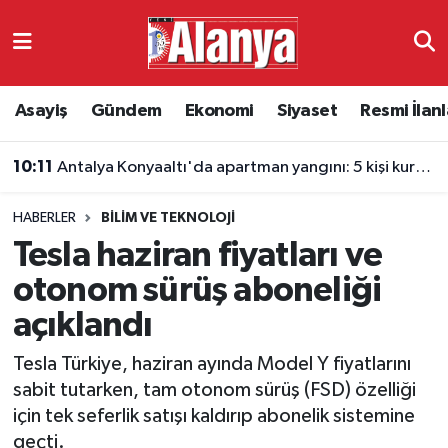
Asayiş
Antalya Nöbetçi Eczaneler
Asayiş
Gündem
Ekonomi
Siyaset
Resmi İlanl
Gündem
Antalya Hava Durumu
10:11
Antalya Konyaaltı'da apartman yangını: 5 kişi kurtarıldı
Ekonomi
Antalya Namaz Vakitleri
HABERLER
BILIM VE TEKNOLOJI
Siyaset
Antalya Trafik Yoğunluk Haritası
Tesla haziran fiyatları ve
Resmi İlanlar
Süper Lig Puan Durumu ve Fikstür
otonom sürüş aboneliği
açıklandı
Alanyaspor
Tüm Manşetler
Tesla Türkiye, haziran ayında Model Y fiyatlarını
Turizm
Son Dakika Haberleri
sabit tutarken, tam otonom sürüş (FSD) özelliği
için tek seferlik satışı kaldırıp abonelik sistemine
E-Gazete
Haber Arşivi
geçti.