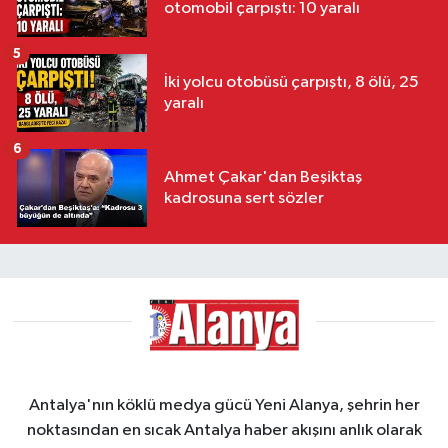
otomobil çarpıştı: 10 yaralı
5
İki yolcu otobüsü çarpıştı, 8 ölü, 25
yaralı
6
Ahmet Çakar'dan Beşiktaş
kadrosuna sert sözler
Antalya'nın köklü medya gücü Yeni Alanya, şehrin her
noktasından en sıcak Antalya haber akışını anlık olarak