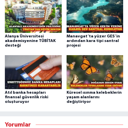
Alanya Üniversitesi
Manavgat'ta yüzer GES'in
akademisyenine TÜBİTAK
ardından kara tipi santral
desteği
projesi
Atıl banka hesapları
Küresel ısınma kelebeklerin
finansal güvenlik riski
yaşam alanlarını
oluşturuyor
değiştiriyor
Yorumlar