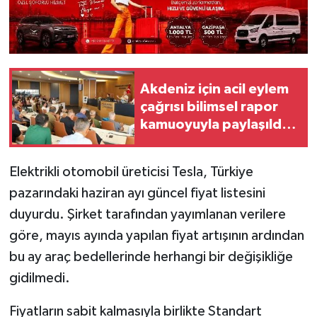
Akdeniz için acil eylem
çağrısı bilimsel rapor
kamuoyuyla paylaşıldı:
"akdeniz'i korumak
zorundayız"
Elektrikli otomobil üreticisi Tesla, Türkiye
pazarındaki haziran ayı güncel fiyat listesini
duyurdu. Şirket tarafından yayımlanan verilere
göre, mayıs ayında yapılan fiyat artışının ardından
bu ay araç bedellerinde herhangi bir değişikliğe
gidilmedi.
Fiyatların sabit kalmasıyla birlikte Standart