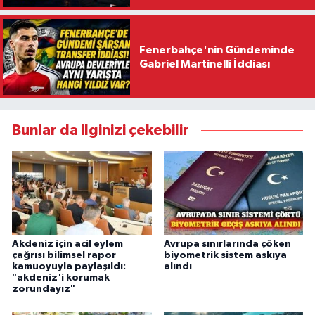
Fenerbahçe'nin Gündeminde
Gabriel Martinelli İddiası
Bunlar da ilginizi çekebilir
Akdeniz için acil eylem
Avrupa sınırlarında çöken
çağrısı bilimsel rapor
biyometrik sistem askıya
kamuoyuyla paylaşıldı:
alındı
"akdeniz'i korumak
zorundayız"