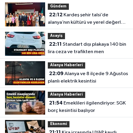
Gündem
22:12
Kardeş şehir talsi’de
alanya’nın kültürü ve yerel değerleri
tanıtıldı
Asayiş
22:11
Standart dışı plakaya 140 bin
lira ceza ve trafikten men
Alanya Haberleri
22:09
Alanya ve 8 ilçede 9 Ağustos
planlı elektrik kesintisi
Alanya Haberleri
21:54
Emeklileri ilgilendiriyor: SGK
borç kesintisi başlıyor
Ekonomi
21:11
Kira icrasında UYAP kaydı