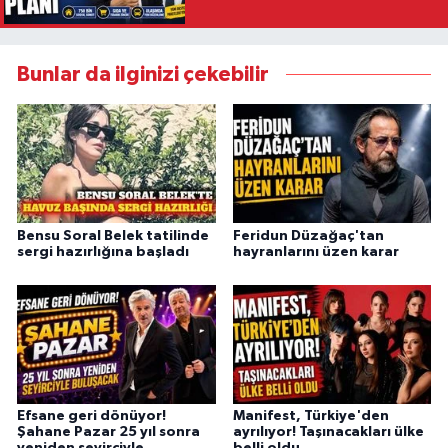
hedefiyle planlanıyor
Bunlar da ilginizi çekebilir
Bensu Soral Belek tatilinde
Feridun Düzağaç'tan
sergi hazırlığına başladı
hayranlarını üzen karar
Efsane geri dönüyor!
Manifest, Türkiye'den
Şahane Pazar 25 yıl sonra
ayrılıyor! Taşınacakları ülke