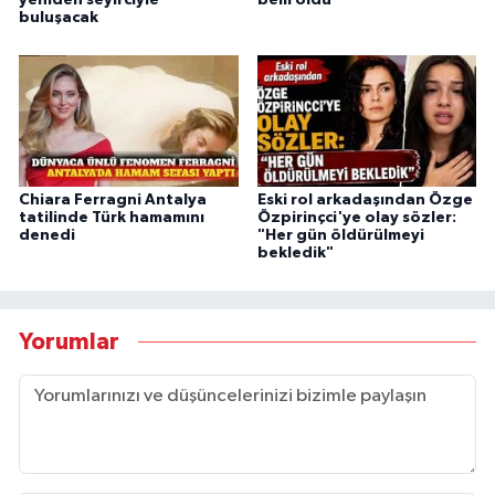
yeniden seyirciyle
belli oldu
buluşacak
Chiara Ferragni Antalya
Eski rol arkadaşından Özge
tatilinde Türk hamamını
Özpirinçci'ye olay sözler:
denedi
"Her gün öldürülmeyi
bekledik"
Yorumlar