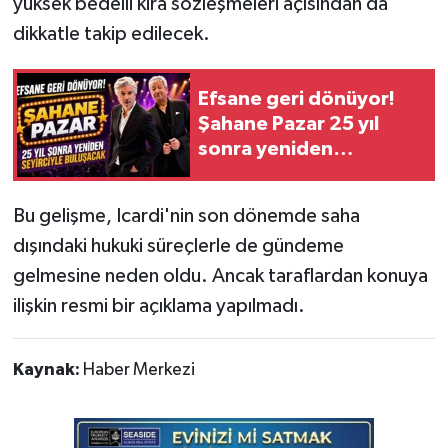
yüksek bedelli kira sözleşmeleri açısından da
dikkatle takip edilecek.
Efsane geri dönüyor!
Şahane Pazar 25 yıl
sonra yeniden
seyirciyle buluşacak
Bu gelişme, Icardi'nin son dönemde saha
dışındaki hukuki süreçlerle de gündeme
gelmesine neden oldu. Ancak taraflardan konuya
ilişkin resmi bir açıklama yapılmadı.
Kaynak:
Haber Merkezi