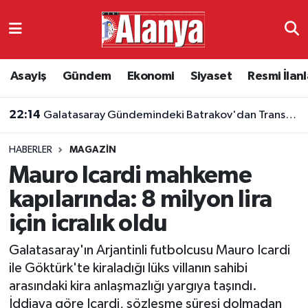
Asayiş
Antalya Nöbetçi Eczaneler
Asayiş
Gündem
Ekonomi
Siyaset
Resmi İlanl
Gündem
Antalya Hava Durumu
22:14
Galatasaray Gündemindeki Batrakov'dan Transfer Açıklaması
Ekonomi
Antalya Namaz Vakitleri
HABERLER
MAGAZIN
Siyaset
Antalya Trafik Yoğunluk Haritası
Mauro Icardi mahkeme
Resmi İlanlar
Süper Lig Puan Durumu ve Fikstür
kapılarında: 8 milyon lira
için icralık oldu
Alanyaspor
Tüm Manşetler
Galatasaray'ın Arjantinli futbolcusu Mauro Icardi
Turizm
Son Dakika Haberleri
ile Göktürk'te kiraladığı lüks villanın sahibi
arasındaki kira anlaşmazlığı yargıya taşındı.
E-Gazete
Haber Arşivi
İddiaya göre Icardi, sözleşme süresi dolmadan