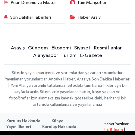
Puan Durumu ve Fikstür
Tüm Manşetler
Son Dakika Haberleri
Haber Arşivi
Asayiş
Gündem
Ekonomi
Siyaset
Resmi İlanlar
Alanyaspor
Turizm
E-Gazete
Sitede yayınlanan içerik ve yorumlardan yazarları sorumludur.
Yayınlanan yorumlardan Antalya Haber, Antalya Son Dakika Haberleri
| Yeni Alanya sorumlu tutulamaz. Sitedeki tüm harici linkler ayrı bir
sayfada açılır. Sitemizde yayınlanan haber, köşe yazıları ve
fotoğraflar izin alınmaksızın kaynak gösterilse dahi, herhangi bir
ortamda kullanılamaz ve yayınlanamaz
Kuruluş Hakkında
Künye
Haber Yazılımı:
Yayın İlkeleri
Kuruluş Hakkında
TE Bilişim
|
Düzeltme Politikası
Veri Politikası