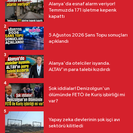
Alanya'da esnaf alarm veriyor!
Temmuzda 171 işletme kepenk
kapattı
2
5 Ağustos 2026 Şans Topu sonuçları
açıklandı
3
Alanya'da otelciler isyanda.
ALTAV'ın para talebi kızdırdı
4
Şok iddialar! Denizolgun'un
ölümünde FETÖ ile Kuriş işbirliği mi
var?
5
Yapay zeka devlerinin şok işçi avı
sektörü kilitledi