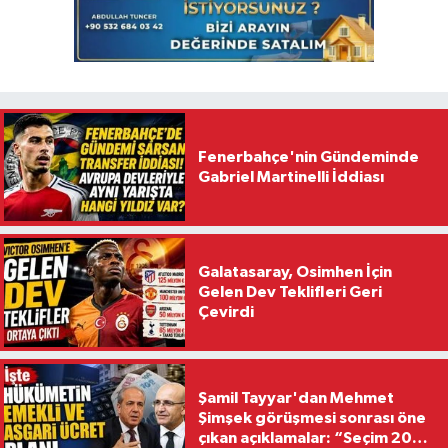
Fenerbahçe'nin Gündeminde
Gabriel Martinelli İddiası
Galatasaray, Osimhen İçin
Gelen Dev Teklifleri Geri
Çevirdi
Şamil Tayyar'dan Mehmet
Şimşek görüşmesi sonrası öne
çıkan açıklamalar: “Seçim 2028