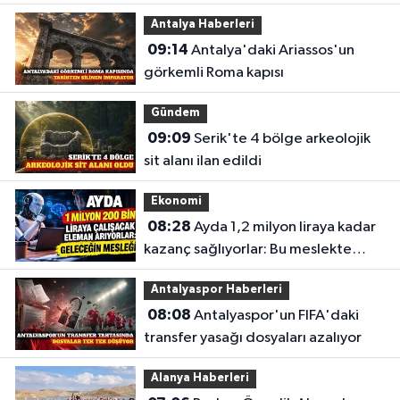
Antalya Haberleri
09:14
Antalya'daki Ariassos'un
görkemli Roma kapısı
Gündem
09:09
Serik'te 4 bölge arkeolojik
sit alanı ilan edildi
Ekonomi
08:28
Ayda 1,2 milyon liraya kadar
kazanç sağlıyorlar: Bu meslekte
eleman açığı büyüyor
Antalyaspor Haberleri
08:08
Antalyaspor'un FIFA'daki
transfer yasağı dosyaları azalıyor
Alanya Haberleri