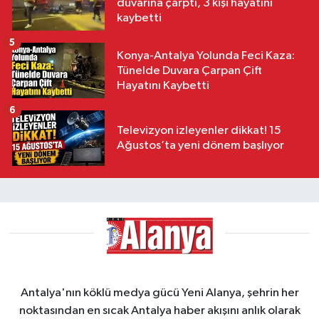
duvarına çarptı, 3 kişi hayatını
kaybetti
5
Konya-Antalya Yolunda Feci Kaza:
Tünelde Duvara Çarpan Çift
Hayatını Kaybetti
6
Televizyon izleyenler dikkat! 15
Ağustos’ta yeni dönem başlıyor
Antalya'nın köklü medya gücü Yeni Alanya, şehrin her
noktasından en sıcak Antalya haber akışını anlık olarak