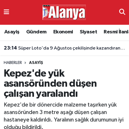
Asayiş
Antalya Nöbetçi Eczaneler
Asayiş
Gündem
Ekonomi
Siyaset
Resmi İlanl
Gündem
Antalya Hava Durumu
23:14
Süper Loto'da 9 Ağustos çekilişinde kazandıran numaralar belli oldu
Ekonomi
Antalya Namaz Vakitleri
HABERLER
ASAYIŞ
Siyaset
Antalya Trafik Yoğunluk Haritası
Kepez'de yük
Resmi İlanlar
Süper Lig Puan Durumu ve Fikstür
asansöründen düşen
çalışan yaralandı
Alanyaspor
Tüm Manşetler
Kepez'de bir dönercide malzeme taşırken yük
Turizm
Son Dakika Haberleri
asansöründen 3 metre aşağı düşen çalışan
hastaneye kaldırıldı. Yaralının sağlık durumunun iyi
E-Gazete
Haber Arşivi
olduğu bildirildi.