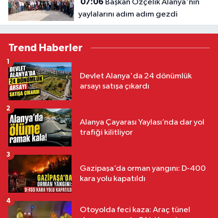
07:06
Başkan Özçelik Alanya'nın
yaylalarını adım adım gezdi
Trend Haberler
1
Devlet Alanya'da 24 dönümlük
arsayı satışa çıkardı
2
Alanya Çayarası Yaylası’nda dar yol
trafiği kilitliyor
3
Gazipaşa’da orman yangını: D-400
kara yolu kapatıldı
4
Otoyolda feci kaza: Araç tünel