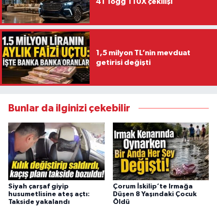
41 Togg T10X çekilişi
1,5 milyon TL’nin mevduat
getirisi değişti
Bunlar da ilginizi çekebilir
Siyah çarşaf giyip
Çorum İskilip’te Irmağa
husumetlisine ateş açtı:
Düşen 8 Yaşındaki Çocuk
Takside yakalandı
Öldü