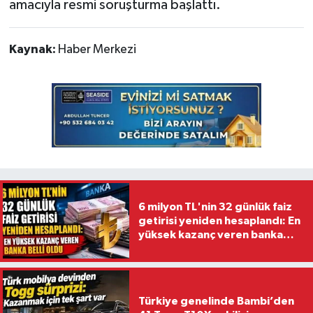
amacıyla resmi soruşturma başlattı.
Kaynak:
Haber Merkezi
6 milyon TL'nin 32 günlük faiz
getirisi yeniden hesaplandı: En
yüksek kazanç veren banka
belli oldu
Türkiye genelinde Bambi’den