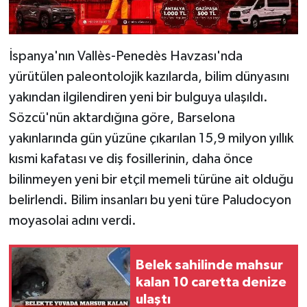
İspanya'nın Vallès-Penedès Havzası'nda
yürütülen paleontolojik kazılarda, bilim dünyasını
yakından ilgilendiren yeni bir bulguya ulaşıldı.
Sözcü'nün aktardığına göre, Barselona
yakınlarında gün yüzüne çıkarılan 15,9 milyon yıllık
kısmi kafatası ve diş fosillerinin, daha önce
bilinmeyen yeni bir etçil memeli türüne ait olduğu
belirlendi. Bilim insanları bu yeni türe Paludocyon
moyasolai adını verdi.
Belek sahilinde mahsur
kalan 10 caretta denize
ulaştı