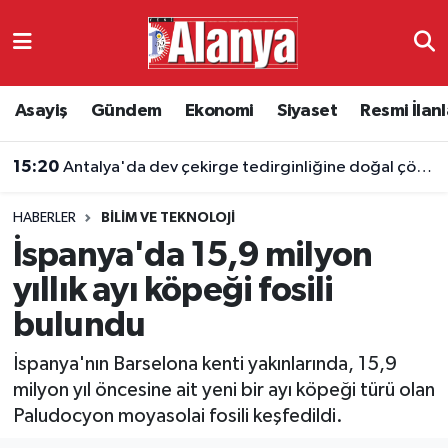
Asayiş
Antalya Nöbetçi Eczaneler
Asayiş
Gündem
Ekonomi
Siyaset
Resmi İlanl
Gündem
Antalya Hava Durumu
15:20
Antalya'da dev çekirge tedirginliğine doğal çözüm
Ekonomi
Antalya Namaz Vakitleri
HABERLER
BILIM VE TEKNOLOJI
Siyaset
Antalya Trafik Yoğunluk Haritası
İspanya'da 15,9 milyon
Resmi İlanlar
Süper Lig Puan Durumu ve Fikstür
yıllık ayı köpeği fosili
bulundu
Alanyaspor
Tüm Manşetler
İspanya'nın Barselona kenti yakınlarında, 15,9
Turizm
Son Dakika Haberleri
milyon yıl öncesine ait yeni bir ayı köpeği türü olan
Paludocyon moyasolai fosili keşfedildi.
E-Gazete
Haber Arşivi