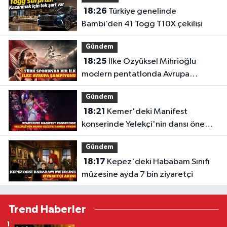
18:26
Türkiye genelinde
Bambi’den 41 Togg T10X çekilişi
Gündem
18:25
İlke Özyüksel Mihrioğlu
modern pentatlonda Avrupa
şampiyonu
Gündem
18:21
Kemer'deki Manifest
konserinde Yelekçi'nin dansı öne
çıktı
Gündem
18:17
Kepez'deki Hababam Sınıfı
müzesine ayda 7 bin ziyaretçi
Trend Haberler
1