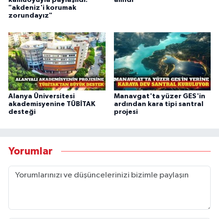
kamuoyuyla paylaşıldı:
alındı
"akdeniz'i korumak
zorundayız"
Alanya Üniversitesi
Manavgat'ta yüzer GES'in
akademisyenine TÜBİTAK
ardından kara tipi santral
desteği
projesi
Yorumlar