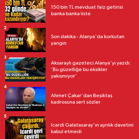
150 bin TL mevduat faiz getirisi
banka banka liste
2
Son dakika - Alanya'da korkutan
yangın
3
Aksaraylı gazeteci Alanya'yı yazdı:
'Bu güzelliğe bu eksikler
yakışmıyor'
4
Ahmet Çakar'dan Beşiktaş
kadrosuna sert sözler
5
Icardi Galatasaray'ın ayrılık davetini
kabul etmedi