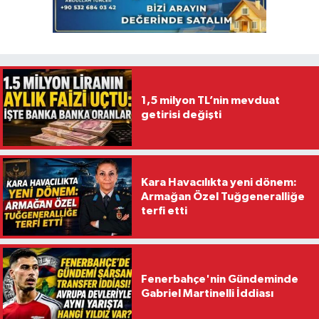
1,5 milyon TL’nin mevduat
getirisi değişti
Kara Havacılıkta yeni dönem:
Armağan Özel Tuğgeneralliğe
terfi etti
Fenerbahçe'nin Gündeminde
Gabriel Martinelli İddiası