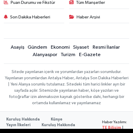
Puan Durumu ve Fikstür
Tüm Manşetler
Son Dakika Haberleri
Haber Arşivi
Asayiş
Gündem
Ekonomi
Siyaset
Resmi İlanlar
Alanyaspor
Turizm
E-Gazete
Sitede yayınlanan içerik ve yorumlardan yazarları sorumludur.
Yayınlanan yorumlardan Antalya Haber, Antalya Son Dakika Haberleri
| Yeni Alanya sorumlu tutulamaz. Sitedeki tüm harici linkler ayrı bir
sayfada açılır. Sitemizde yayınlanan haber, köşe yazıları ve
fotoğraflar izin alınmaksızın kaynak gösterilse dahi, herhangi bir
ortamda kullanılamaz ve yayınlanamaz
Kuruluş Hakkında
Künye
Haber Yazılımı:
Yayın İlkeleri
Kuruluş Hakkında
TE Bilişim
|
Düzeltme Politikası
Veri Politikası