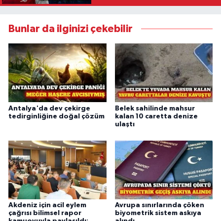
Bunlar da ilginizi çekebilir
Antalya'da dev çekirge
Belek sahilinde mahsur
tedirginliğine doğal çözüm
kalan 10 caretta denize
ulaştı
Akdeniz için acil eylem
Avrupa sınırlarında çöken
çağrısı bilimsel rapor
biyometrik sistem askıya