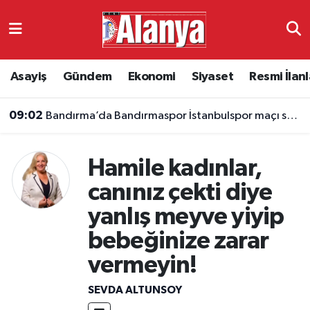
Asayiş
Antalya Nöbetçi Eczaneler
Asayiş
Gündem
Ekonomi
Siyaset
Resmi İlanl
Gündem
Antalya Hava Durumu
09:02
Bandırma’da Bandırmaspor İstanbulspor maçı saat kaçta, hangi kanalda?
Ekonomi
Antalya Namaz Vakitleri
Siyaset
Antalya Trafik Yoğunluk Haritası
Hamile kadınlar,
canınız çekti diye
Resmi İlanlar
Süper Lig Puan Durumu ve Fikstür
yanlış meyve yiyip
Alanyaspor
Tüm Manşetler
bebeğinize zarar
vermeyin!
Turizm
Son Dakika Haberleri
SEVDA ALTUNSOY
E-Gazete
Haber Arşivi