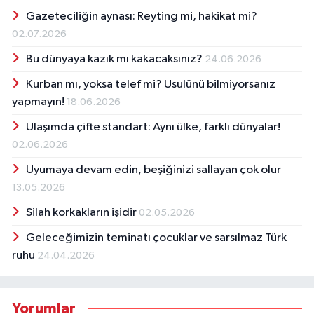
Gazeteciliğin aynası: Reyting mi, hakikat mi?
02.07.2026
Bu dünyaya kazık mı kakacaksınız?
24.06.2026
Kurban mı, yoksa telef mi? Usulünü bilmiyorsanız
yapmayın!
18.06.2026
Ulaşımda çifte standart: Aynı ülke, farklı dünyalar!
02.06.2026
Uyumaya devam edin, beşiğinizi sallayan çok olur
13.05.2026
Silah korkakların işidir
02.05.2026
Geleceğimizin teminatı çocuklar ve sarsılmaz Türk
ruhu
24.04.2026
Yorumlar