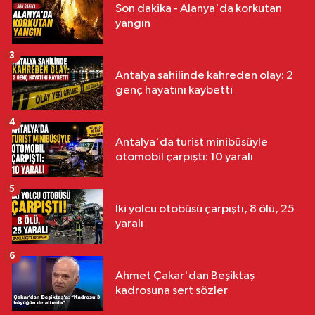
Son dakika - Alanya'da korkutan
yangın
3
Antalya sahilinde kahreden olay: 2
genç hayatını kaybetti
4
Antalya'da turist minibüsüyle
otomobil çarpıştı: 10 yaralı
5
İki yolcu otobüsü çarpıştı, 8 ölü, 25
yaralı
6
Ahmet Çakar'dan Beşiktaş
kadrosuna sert sözler