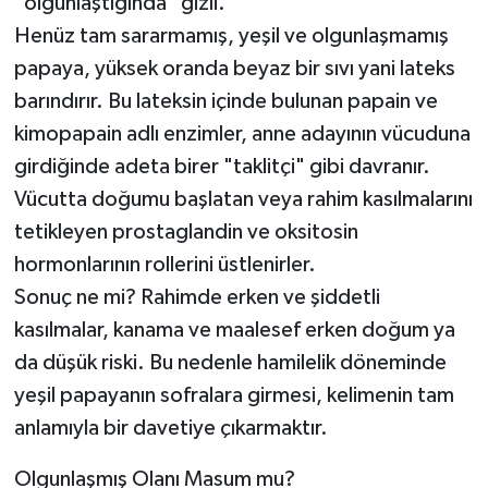
"olgunlaştığında" gizli.
​Henüz tam sararmamış, yeşil ve olgunlaşmamış
papaya, yüksek oranda beyaz bir sıvı yani lateks
barındırır. Bu lateksin içinde bulunan papain ve
kimopapain adlı enzimler, anne adayının vücuduna
girdiğinde adeta birer "taklitçi" gibi davranır.
Vücutta doğumu başlatan veya rahim kasılmalarını
tetikleyen prostaglandin ve oksitosin
hormonlarının rollerini üstlenirler.
​Sonuç ne mi? Rahimde erken ve şiddetli
kasılmalar, kanama ve maalesef erken doğum ya
da düşük riski. Bu nedenle hamilelik döneminde
yeşil papayanın sofralara girmesi, kelimenin tam
anlamıyla bir davetiye çıkarmaktır.
​Olgunlaşmış Olanı Masum mu?