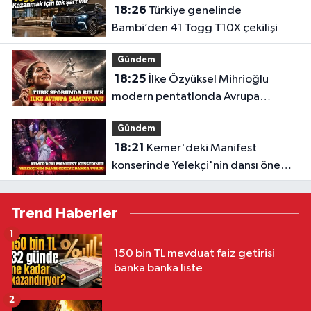
18:26
Türkiye genelinde
Bambi’den 41 Togg T10X çekilişi
Gündem
18:25
İlke Özyüksel Mihrioğlu
modern pentatlonda Avrupa
şampiyonu
Gündem
18:21
Kemer'deki Manifest
konserinde Yelekçi'nin dansı öne
çıktı
Trend Haberler
1
150 bin TL mevduat faiz getirisi
banka banka liste
2