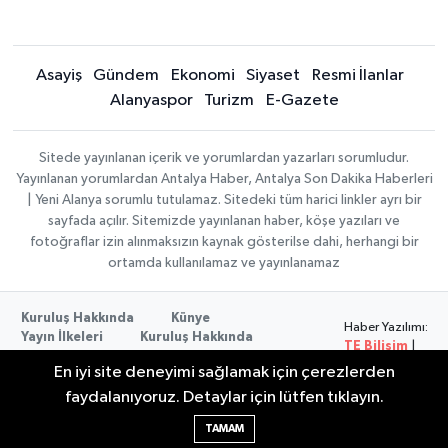
Asayiş
Gündem
Ekonomi
Siyaset
Resmi İlanlar
Alanyaspor
Turizm
E-Gazete
Sitede yayınlanan içerik ve yorumlardan yazarları sorumludur.
Yayınlanan yorumlardan Antalya Haber, Antalya Son Dakika Haberleri
| Yeni Alanya sorumlu tutulamaz. Sitedeki tüm harici linkler ayrı bir
sayfada açılır. Sitemizde yayınlanan haber, köşe yazıları ve
fotoğraflar izin alınmaksızın kaynak gösterilse dahi, herhangi bir
ortamda kullanılamaz ve yayınlanamaz
Kuruluş Hakkında
Künye
Haber Yazılımı:
Yayın İlkeleri
Kuruluş Hakkında
TE Bilişim
|
Düzeltme Politikası
Veri Politikası
Copyright ©
En iyi site deneyimi sağlamak için çerezlerden
Kullanım Şartları
2026
faydalanıyoruz. Detaylar için lütfen tıklayın.
TAMAM