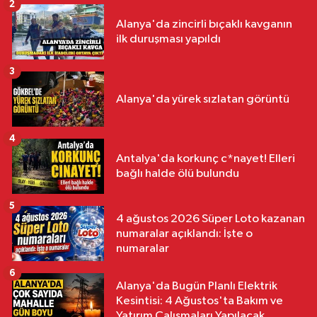
2
Alanya'da zincirli bıçaklı kavganın
ilk duruşması yapıldı
3
Alanya'da yürek sızlatan görüntü
4
Antalya'da korkunç c*nayet! Elleri
bağlı halde ölü bulundu
5
4 ağustos 2026 Süper Loto kazanan
numaralar açıklandı: İşte o
numaralar
6
Alanya'da Bugün Planlı Elektrik
Kesintisi: 4 Ağustos'ta Bakım ve
Yatırım Çalışmaları Yapılacak