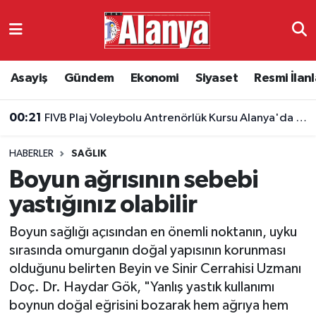
Asayiş
Antalya Nöbetçi Eczaneler
Asayiş
Gündem
Ekonomi
Siyaset
Resmi İlanl
Gündem
Antalya Hava Durumu
00:21
FIVB Plaj Voleybolu Antrenörlük Kursu Alanya'da başlıyor
Ekonomi
Antalya Namaz Vakitleri
HABERLER
SAĞLIK
Siyaset
Antalya Trafik Yoğunluk Haritası
Boyun ağrısının sebebi
Resmi İlanlar
Süper Lig Puan Durumu ve Fikstür
yastığınız olabilir
Boyun sağlığı açısından en önemli noktanın, uyku
Alanyaspor
Tüm Manşetler
sırasında omurganın doğal yapısının korunması
olduğunu belirten Beyin ve Sinir Cerrahisi Uzmanı
Turizm
Son Dakika Haberleri
Doç. Dr. Haydar Gök, "Yanlış yastık kullanımı
boynun doğal eğrisini bozarak hem ağrıya hem
E-Gazete
Haber Arşivi