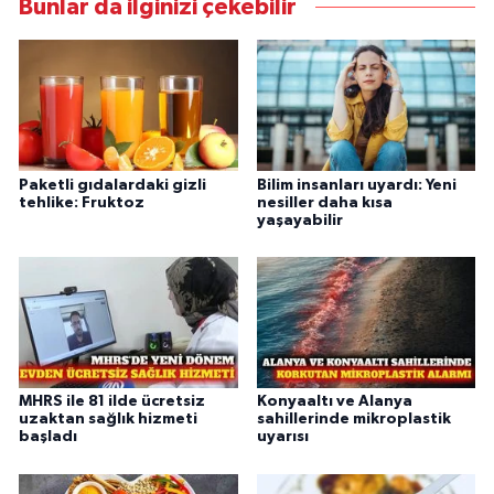
Bunlar da ilginizi çekebilir
Paketli gıdalardaki gizli
Bilim insanları uyardı: Yeni
tehlike: Fruktoz
nesiller daha kısa
yaşayabilir
MHRS ile 81 ilde ücretsiz
Konyaaltı ve Alanya
uzaktan sağlık hizmeti
sahillerinde mikroplastik
başladı
uyarısı