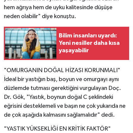
hem ağrıya hem de uyku kalitesinde düşüşe
neden olabilir" diye konuştu.
Bilim insanları uyardı:
Yeni nesiller daha kısa
yaşayabilir
"OMURGANIN DOĞAL HİZASI KORUNMALI"
İdeal bir yastığın baş, boyun ve omurgayı aynı
düzlemde tutması gerektiğini vurgulayan Doç.
Dr. Gök, "Yastık, boynun doğal C şeklindeki
eğrisini desteklemeli ve başın ne çok yukarıda ne
de çok aşağıda kalmasını sağlamalıdır" dedi.
"YASTIK YÜKSEKLİĞİ EN KRİTİK FAKTÖR"