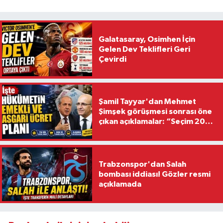
Galatasaray, Osimhen İçin
Gelen Dev Teklifleri Geri
Çevirdi
Şamil Tayyar'dan Mehmet
Şimşek görüşmesi sonrası öne
çıkan açıklamalar: “Seçim 2028
hedefiyle planlanıyor
Trabzonspor'dan Salah
bombası iddiası! Gözler resmi
açıklamada