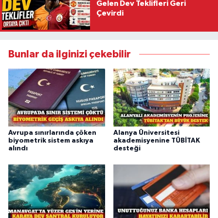
Gelen Dev Teklifleri Geri
Çevirdi
Bunlar da ilginizi çekebilir
Avrupa sınırlarında çöken
Alanya Üniversitesi
biyometrik sistem askıya
akademisyenine TÜBİTAK
alındı
desteği