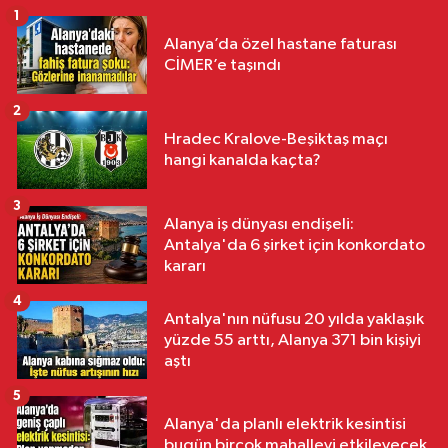
1
Alanya’da özel hastane faturası
CİMER’e taşındı
2
Hradec Kralove-Beşiktaş maçı
hangi kanalda kaçta?
3
Alanya iş dünyası endişeli:
Antalya'da 6 şirket için konkordato
kararı
4
Antalya'nın nüfusu 20 yılda yaklaşık
yüzde 55 arttı, Alanya 371 bin kişiyi
aştı
5
Alanya'da planlı elektrik kesintisi
bugün birçok mahalleyi etkileyecek