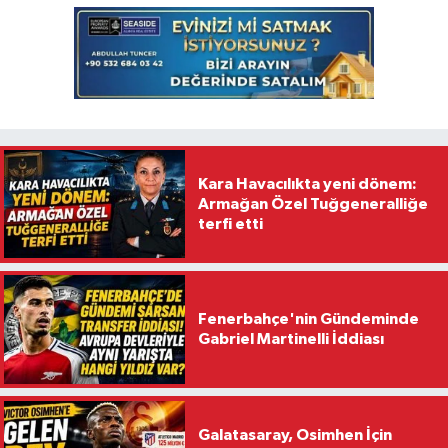
Kara Havacılıkta yeni dönem:
Armağan Özel Tuğgeneralliğe
terfi etti
Fenerbahçe'nin Gündeminde
Gabriel Martinelli İddiası
Galatasaray, Osimhen İçin