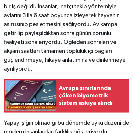
bir iş değildi. İnsanlar, inatçı takip yöntemiyle
avlarını 3 ila 6 saat boyunca izleyerek hayvanın
aşırı ısınıp pes etmesini sağlıyordu. Av kampa
getirilip paylaşıldıktan sonra günün zorunlu
faaliyeti sona eriyordu. Öğleden sonraları ve
akşam saatleri tamamen topluluk içi bağları
güçlendirmeye, hikaye anlatımına ve dinlenmeye
ayrılıyordu.
Avrupa sınırlarında
çöken biyometrik
sistem askıya alındı
Yapay ışığın olmadığı bu dönemde uyku düzeni de
modern insanlardan farklılık gösteriyordu.