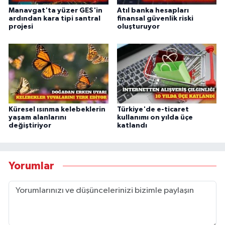
Manavgat'ta yüzer GES'in
Atıl banka hesapları
ardından kara tipi santral
finansal güvenlik riski
projesi
oluşturuyor
Küresel ısınma kelebeklerin
Türkiye'de e-ticaret
yaşam alanlarını
kullanımı on yılda üçe
değiştiriyor
katlandı
Yorumlar