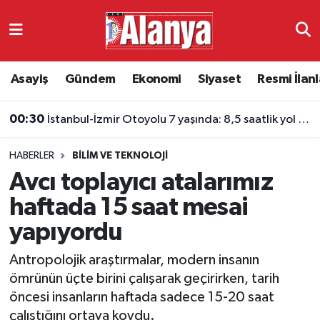
Asayiş
Antalya Nöbetçi Eczaneler
Asayiş
Gündem
Ekonomi
Siyaset
Resmi İlanl
Gündem
Antalya Hava Durumu
00:30
İstanbul-İzmir Otoyolu 7 yaşında: 8,5 saatlik yol 3,5 saate indi
Ekonomi
Antalya Namaz Vakitleri
HABERLER
BILIM VE TEKNOLOJI
Siyaset
Antalya Trafik Yoğunluk Haritası
Avcı toplayıcı atalarımız
Resmi İlanlar
Süper Lig Puan Durumu ve Fikstür
haftada 15 saat mesai
yapıyordu
Alanyaspor
Tüm Manşetler
Antropolojik araştırmalar, modern insanın
Turizm
Son Dakika Haberleri
ömrünün üçte birini çalışarak geçirirken, tarih
öncesi insanların haftada sadece 15-20 saat
E-Gazete
Haber Arşivi
çalıştığını ortaya koydu.