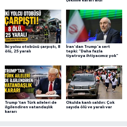
çekilme kararı aldı
İki yolcu otobüsü çarpıştı, 8
İran'dan Trump'a sert
ölü, 25 yaralı
tepki: "Daha fazla
tiyatroya ihtiyacımız yok"
Trump'tan Türk aileleri de
Okulda kanlı saldırı: Çok
ilgilendiren vatandaşlık
sayıda ölü ve yaralı var
kararı