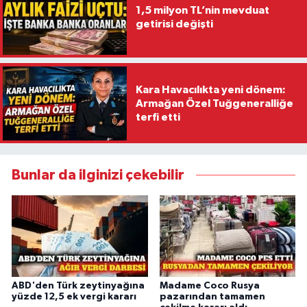
1,5 milyon TL’nin mevduat
getirisi değişti
Kara Havacılıkta yeni dönem:
Armağan Özel Tuğgeneralliğe
terfi etti
Bunlar da ilginizi çekebilir
ABD'den Türk zeytinyağına
Madame Coco Rusya
yüzde 12,5 ek vergi kararı
pazarından tamamen