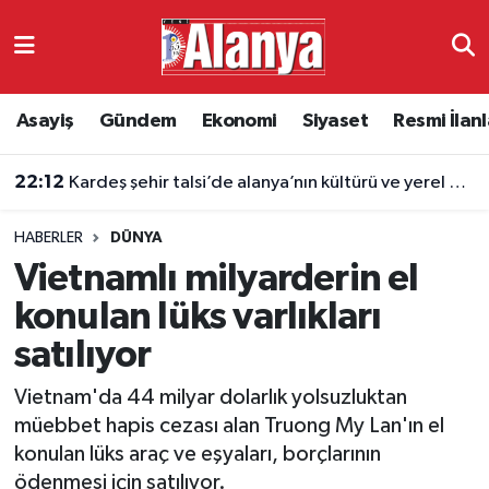
Asayiş
Antalya Nöbetçi Eczaneler
Asayiş
Gündem
Ekonomi
Siyaset
Resmi İlanl
Gündem
Antalya Hava Durumu
22:12
Kardeş şehir talsi’de alanya’nın kültürü ve yerel değerleri tanıtıldı
Ekonomi
Antalya Namaz Vakitleri
HABERLER
DÜNYA
Siyaset
Antalya Trafik Yoğunluk Haritası
Vietnamlı milyarderin el
Resmi İlanlar
Süper Lig Puan Durumu ve Fikstür
konulan lüks varlıkları
satılıyor
Alanyaspor
Tüm Manşetler
Vietnam'da 44 milyar dolarlık yolsuzluktan
Turizm
Son Dakika Haberleri
müebbet hapis cezası alan Truong My Lan'ın el
konulan lüks araç ve eşyaları, borçlarının
E-Gazete
Haber Arşivi
ödenmesi için satılıyor.