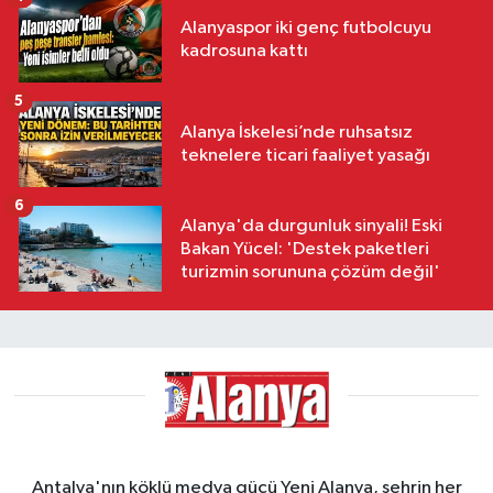
Alanyaspor iki genç futbolcuyu
kadrosuna kattı
5
Alanya İskelesi’nde ruhsatsız
teknelere ticari faaliyet yasağı
6
Alanya'da durgunluk sinyali! Eski
Bakan Yücel: 'Destek paketleri
turizmin sorununa çözüm değil'
Antalya'nın köklü medya gücü Yeni Alanya, şehrin her