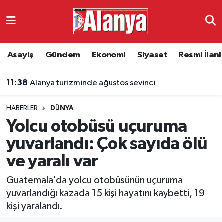
Asayiş
Antalya Nöbetçi Eczaneler
Asayiş
Gündem
Ekonomi
Siyaset
Resmi İlanl
Gündem
Antalya Hava Durumu
11:38
Alanya turizminde ağustos sevinci
Ekonomi
Antalya Namaz Vakitleri
HABERLER
DÜNYA
Siyaset
Antalya Trafik Yoğunluk Haritası
Yolcu otobüsü uçuruma
Resmi İlanlar
Süper Lig Puan Durumu ve Fikstür
yuvarlandı: Çok sayıda ölü
ve yaralı var
Alanyaspor
Tüm Manşetler
Guatemala'da yolcu otobüsünün uçuruma
Turizm
Son Dakika Haberleri
yuvarlandığı kazada 15 kişi hayatını kaybetti, 19
kişi yaralandı.
E-Gazete
Haber Arşivi