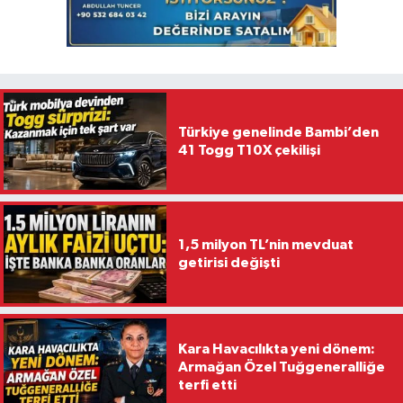
Türkiye genelinde Bambi’den
41 Togg T10X çekilişi
1,5 milyon TL’nin mevduat
getirisi değişti
Kara Havacılıkta yeni dönem:
Armağan Özel Tuğgeneralliğe
terfi etti