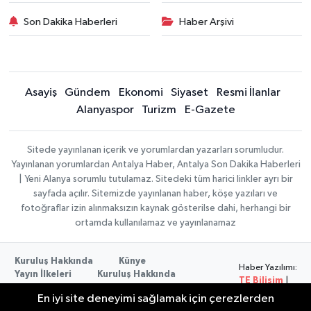
Son Dakika Haberleri
Haber Arşivi
Asayiş
Gündem
Ekonomi
Siyaset
Resmi İlanlar
Alanyaspor
Turizm
E-Gazete
Sitede yayınlanan içerik ve yorumlardan yazarları sorumludur.
Yayınlanan yorumlardan Antalya Haber, Antalya Son Dakika Haberleri
| Yeni Alanya sorumlu tutulamaz. Sitedeki tüm harici linkler ayrı bir
sayfada açılır. Sitemizde yayınlanan haber, köşe yazıları ve
fotoğraflar izin alınmaksızın kaynak gösterilse dahi, herhangi bir
ortamda kullanılamaz ve yayınlanamaz
Kuruluş Hakkında
Künye
Haber Yazılımı:
Yayın İlkeleri
Kuruluş Hakkında
TE Bilişim
|
Düzeltme Politikası
Veri Politikası
Copyright ©
En iyi site deneyimi sağlamak için çerezlerden
Kullanım Şartları
2026