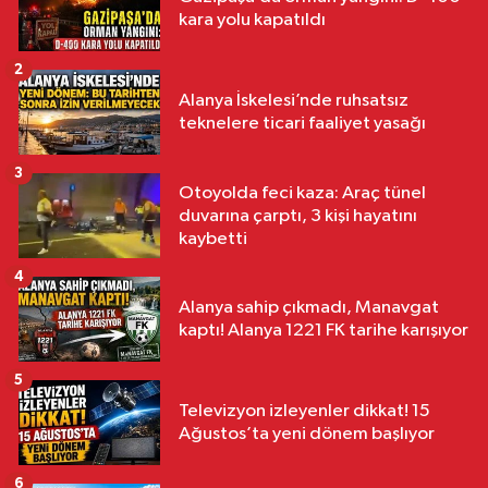
kara yolu kapatıldı
2
Alanya İskelesi’nde ruhsatsız
teknelere ticari faaliyet yasağı
3
Otoyolda feci kaza: Araç tünel
duvarına çarptı, 3 kişi hayatını
kaybetti
4
Alanya sahip çıkmadı, Manavgat
kaptı! Alanya 1221 FK tarihe karışıyor
5
Televizyon izleyenler dikkat! 15
Ağustos’ta yeni dönem başlıyor
6