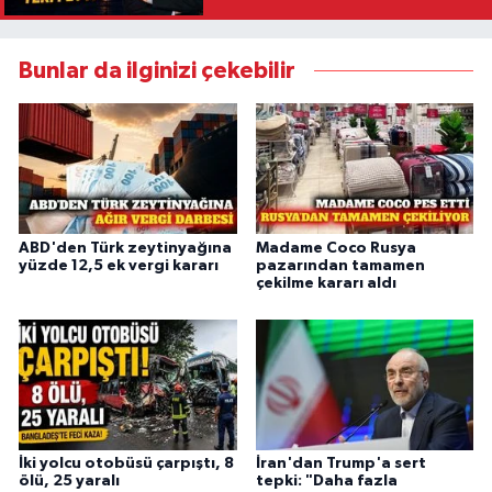
Bunlar da ilginizi çekebilir
ABD'den Türk zeytinyağına
Madame Coco Rusya
yüzde 12,5 ek vergi kararı
pazarından tamamen
çekilme kararı aldı
İki yolcu otobüsü çarpıştı, 8
İran'dan Trump'a sert
ölü, 25 yaralı
tepki: "Daha fazla