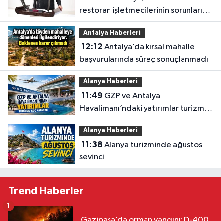
restoran işletmecilerinin sorunlarını
TBMM’ye taşıdı
Antalya Haberleri
12:12
Antalya’da kırsal mahalle
başvurularında süreç sonuçlanmadı
Alanya Haberleri
11:49
GZP ve Antalya
Havalimanı’ndaki yatırımlar turizme
güç katacak
Alanya Haberleri
11:38
Alanya turizminde ağustos
sevinci
Trend Haberler
1
Gazipaşa’da orman yangını: D-400