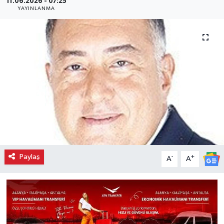
11.06.2026 - 07:25
YAYINLANMA
Paylaş
-
+
A
A