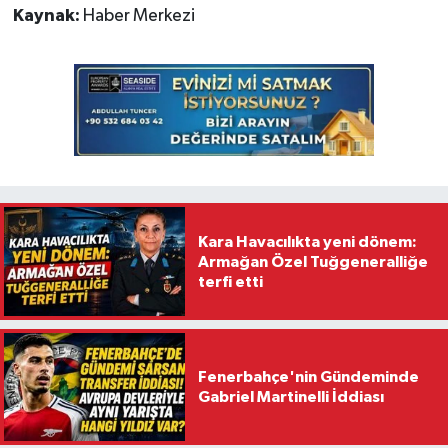
Kaynak:
Haber Merkezi
Kara Havacılıkta yeni dönem:
Armağan Özel Tuğgeneralliğe
terfi etti
Fenerbahçe'nin Gündeminde
Gabriel Martinelli İddiası