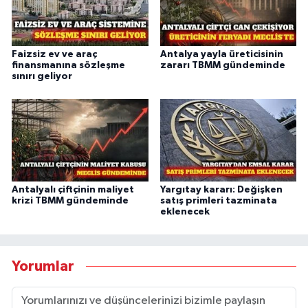
Faizsiz ev ve araç
Antalya yayla üreticisinin
finansmanına sözleşme
zararı TBMM gündeminde
sınırı geliyor
Antalyalı çiftçinin maliyet
Yargıtay kararı: Değişken
krizi TBMM gündeminde
satış primleri tazminata
eklenecek
Yorumlar