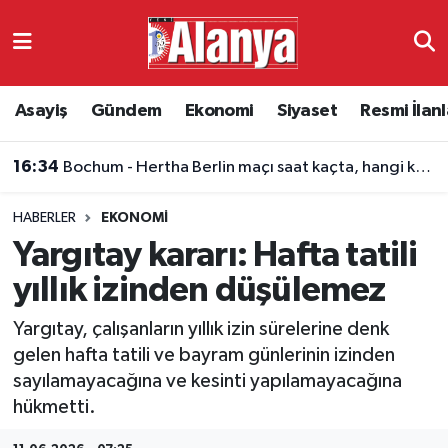
Asayiş
Antalya Nöbetçi Eczaneler
Asayiş
Gündem
Ekonomi
Siyaset
Resmi İlanl
Gündem
Antalya Hava Durumu
16:34
Bochum - Hertha Berlin maçı saat kaçta, hangi kanalda?
Ekonomi
Antalya Namaz Vakitleri
HABERLER
EKONOMI
Siyaset
Antalya Trafik Yoğunluk Haritası
Yargıtay kararı: Hafta tatili
Resmi İlanlar
Süper Lig Puan Durumu ve Fikstür
yıllık izinden düşülemez
Yargıtay, çalışanların yıllık izin sürelerine denk
Alanyaspor
Tüm Manşetler
gelen hafta tatili ve bayram günlerinin izinden
sayılamayacağına ve kesinti yapılamayacağına
Turizm
Son Dakika Haberleri
hükmetti.
E-Gazete
Haber Arşivi