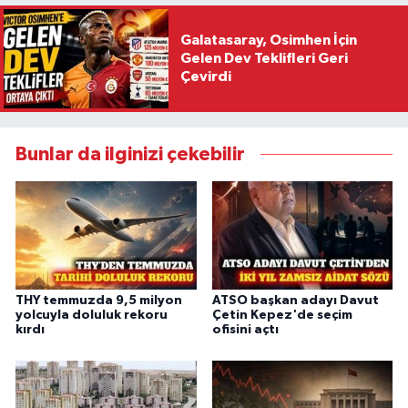
Galatasaray, Osimhen İçin
Gelen Dev Teklifleri Geri
Çevirdi
Bunlar da ilginizi çekebilir
THY temmuzda 9,5 milyon
ATSO başkan adayı Davut
yolcuyla doluluk rekoru
Çetin Kepez'de seçim
kırdı
ofisini açtı