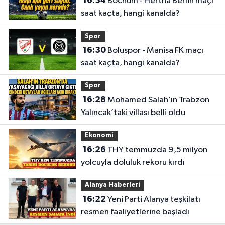
16:34
Bochum - Hertha Berlin maçı
saat kaçta, hangi kanalda?
Spor
16:30
Boluspor - Manisa FK maçı
saat kaçta, hangi kanalda?
Spor
16:28
Mohamed Salah’ın Trabzon
Yalıncak’taki villası belli oldu
Ekonomi
16:26
THY temmuzda 9,5 milyon
yolcuyla doluluk rekoru kırdı
Alanya Haberleri
16:22
Yeni Parti Alanya teşkilatı
resmen faaliyetlerine başladı