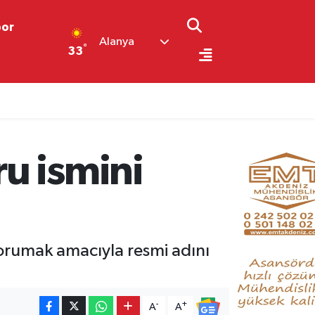
por
Alanya
°
33
u ismini
korumak amacıyla resmi adını
-
+
A
A