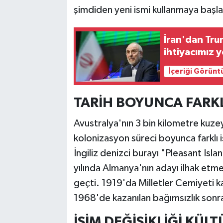
şimdiden yeni ismi kullanmaya başlad
İran'dan Tru
ihtiyacımız 
İçeriği Görünt
TARİH BOYUNCA FARKLI
Avustralya'nın 3 bin kilometre kuz
kolonizasyon süreci boyunca farklı i
İngiliz denizci burayı "Pleasant Isl
yılında Almanya'nın adayı ilhak etm
geçti. 1919'da Milletler Cemiyeti k
1968'de kazanılan bağımsızlık sonra
İSİM DEĞİŞİKLİĞİ KÜLT