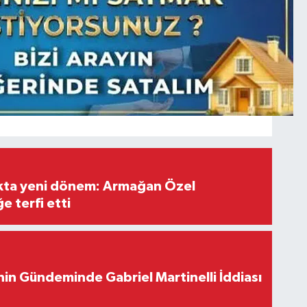
ıkta yeni dönem: Armağan Özel
e terfi etti
in Gündeminde Gabriel Martinelli İddiası