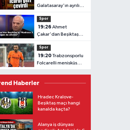
Galatasaray'ın ayrılık
davetini kabul etmedi
Spor
19:26
Ahmet
Çakar'dan Beşiktaş
kadrosuna sert sözler
Spor
19:20
Trabzonsporlu
Folcarelli menisküs
ameliyatı geçirdi
rend Haberler
Hradec Kralove-
Beşiktaş maçı hangi
kanalda kaçta?
Alanya iş dünyası