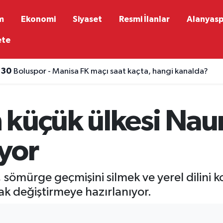
m
Ekonomi
Siyaset
Resmi İlanlar
Alanyas
ete
:30
Boluspor - Manisa FK maçı saat kaçta, hangi kanalda?
:28
Mohamed Salah’ın Trabzon Yalıncak’taki villası belli oldu
küçük ülkesi Naur
yor
 sömürge geçmişini silmek ve yerel dilini 
ak değiştirmeye hazırlanıyor.