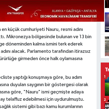
 en küçük cumhuriyeti Nauru, resmi adını
attı. Mikronezya bölgesinde bulunan ve 13 bin
rge döneminden kalma ismini terk ederek
 adını alacak. Parlamento tarafından itirazsız
, yürürlüğe girmeden önce halk oylamasına
T
cliste yaptığı konuşmaya göre, bu adım
1
irasına duyulan saygının bir göstergesi olarak
asına göre, "Nauru" ismi geçmişte adaya
lay telaffuz edebilmesi için uydurulmuştu.
2
sağlık sistemi gibi bazı kamu kurumlarının