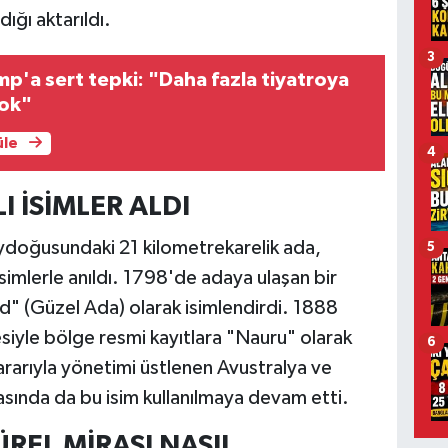
ığı aktarıldı.
3
mp'a sert tepki: "Daha fazla tiyatroya
yok"
üle
4
 İSİMLER ALDI
eydoğusundaki 21 kilometrekarelik ada,
5
simlerle anıldı. 1798'de adaya ulaşan bir
and" (Güzel Ada) olarak isimlendirdi. 1888
esiyle bölge resmi kayıtlara "Nauru" olarak
6
ararıyla yönetimi üstlenen Avustralya ve
sında da bu isim kullanılmaya devam etti.
ÜREL MİRASI NASIL