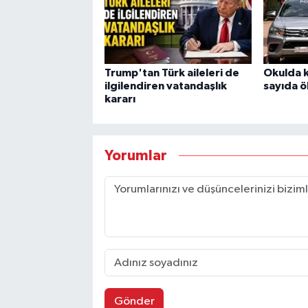
Trump'tan Türk aileleri de
Okulda k
ilgilendiren vatandaşlık
sayıda öl
kararı
Yorumlar
Gönder