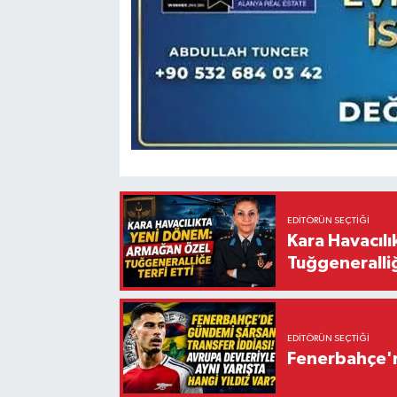
EDITÖRÜN SEÇTIĞI
Kara Havacıl
Tuğgeneralliğ
EDITÖRÜN SEÇTIĞI
Fenerbahçe'n