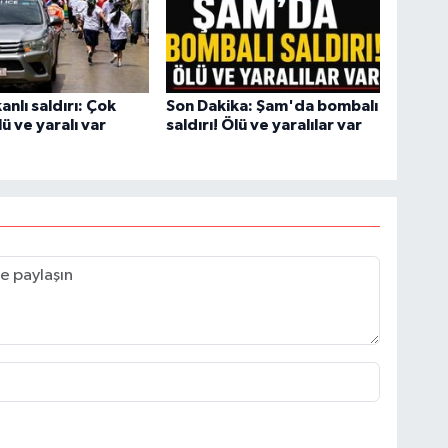
anlı saldırı: Çok
Son Dakika: Şam'da bombalı
ü ve yaralı var
saldırı! Ölü ve yaralılar var