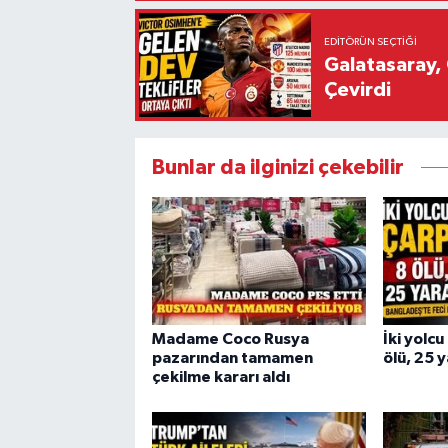
EDITÖRÜN SEÇTIĞI
Galatasaray, 
Çevirdi
Bunlar da ilginizi çekebilir
Madame Coco Rusya
İki yolcu
pazarından tamamen
ölü, 25 y
çekilme kararı aldı