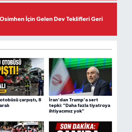
Osimhen İçin Gelen Dev Teklifleri Geri
 otobüsü çarpıştı, 8
İran'dan Trump'a sert
aralı
tepki: "Daha fazla tiyatroya
ihtiyacımız yok"