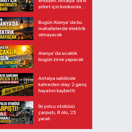
endişeli: Antalya'da 6
şirket için konkordato
kararı
Bugün Alanya'da bu
mahallelerde elektrik
olmayacak
Alanya'da sıcaklık
bugün zirve yapacak
Antalya sahilinde
kahreden olay: 2 genç
hayatını kaybetti
İki yolcu otobüsü
çarpıştı, 8 ölü, 25
yaralı