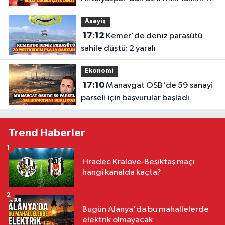
davet
Asayiş
17:12
Kemer'de deniz paraşütü
sahile düştü: 2 yaralı
Ekonomi
17:10
Manavgat OSB'de 59 sanayi
parseli için başvurular başladı
Trend Haberler
1
Hradec Kralove-Beşiktaş maçı
hangi kanalda kaçta?
2
Bugün Alanya'da bu mahallelerde
elektrik olmayacak