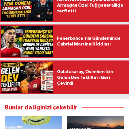
Armağan Özel Tuğgeneralliğe
terfi etti
Fenerbahçe'nin Gündeminde
Gabriel Martinelli İddiası
Galatasaray, Osimhen İçin
Gelen Dev Teklifleri Geri
Çevirdi
Bunlar da ilginizi çekebilir