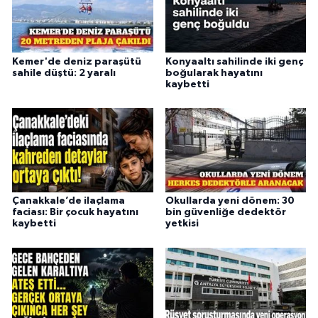
Kemer'de deniz paraşütü
Konyaaltı sahilinde iki genç
sahile düştü: 2 yaralı
boğularak hayatını
kaybetti
Çanakkale’de ilaçlama
Okullarda yeni dönem: 30
faciası: Bir çocuk hayatını
bin güvenliğe dedektör
kaybetti
yetkisi