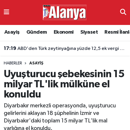
Asayiş
Antalya Nöbetçi Eczaneler
Asayiş
Gündem
Ekonomi
Siyaset
Resmi İlanl
Gündem
Antalya Hava Durumu
17:19
ABD'den Türk zeytinyağına yüzde 12,5 ek vergi kararı
Ekonomi
Antalya Namaz Vakitleri
HABERLER
ASAYIŞ
Siyaset
Antalya Trafik Yoğunluk Haritası
Uyuşturucu şebekesinin 15
Resmi İlanlar
Süper Lig Puan Durumu ve Fikstür
milyar TL'lik mülküne el
konuldu
Alanyaspor
Tüm Manşetler
Diyarbakır merkezli operasyonda, uyuşturucu
Turizm
Son Dakika Haberleri
gelirlerini aklayan 18 şüphelinin İzmir ve
Diyarbakır'daki toplam 15 milyar TL'lik mal
E-Gazete
Haber Arşivi
varlığına el konuldu.