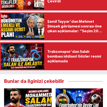
Çevirdi
Şamil Tayyar'dan Mehmet
Şimşek görüşmesi sonrası öne
çıkan açıklamalar: “Seçim 2028
hedefiyle planlanıyor
Trabzonspor'dan Salah
bombası iddiası! Gözler resmi
açıklamada
Bunlar da ilginizi çekebilir