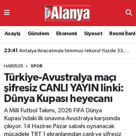
Asayiş
Antalya Nöbetçi Eczaneler
Asayiş
Gündem
Ekonomi
Siyaset
Resmi İlanl
Gündem
Antalya Hava Durumu
23:41
Antalya ihracatında temmuz rekoru! Yüzde 33,4 artış
Ekonomi
Antalya Namaz Vakitleri
HABERLER
SPOR
Siyaset
Antalya Trafik Yoğunluk Haritası
Türkiye-Avustralya maçı
Resmi İlanlar
Süper Lig Puan Durumu ve Fikstür
şifresiz CANLI YAYIN linki:
Dünya Kupası heyecanı
Alanyaspor
Tüm Manşetler
A Milli Futbol Takımı, 2026 FIFA Dünya
Turizm
Son Dakika Haberleri
Kupası'ndaki ilk sınavına Avustralya karşısında
çıkıyor. 14 Haziran Pazar sabahı oynanacak
E-Gazete
Haber Arşivi
mücadele TRT 1 ekranlarından canlı ve şifresiz