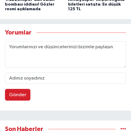
bombası iddiası! Gözler
biletleri satışta: En düşük
resmi açıklamada
125 TL
Yorumlar
Gönder
Son Haberler