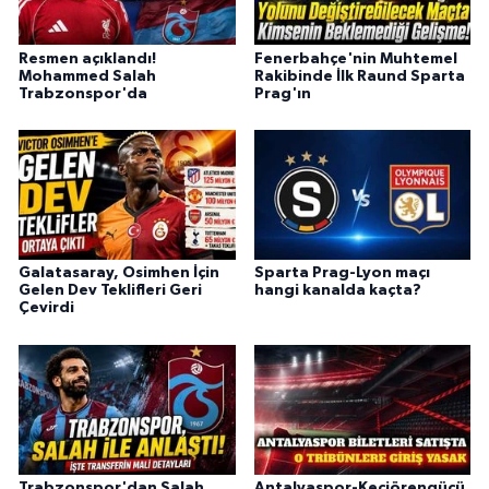
Resmen açıklandı!
Fenerbahçe'nin Muhtemel
Mohammed Salah
Rakibinde İlk Raund Sparta
Trabzonspor'da
Prag'ın
Galatasaray, Osimhen İçin
Sparta Prag-Lyon maçı
Gelen Dev Teklifleri Geri
hangi kanalda kaçta?
Çevirdi
Trabzonspor'dan Salah
Antalyaspor-Keçiörengücü