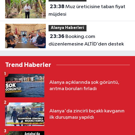
23:38
Muz üreticisine taban fiyat
müjdesi
Alanya Haberleri
23:36
Booking.com
düzenlemesine ALTİD’den destek
Trend Haberler
1
Alanya açıklarında şok görüntü,
arıtma boruları fırladı
2
Alanya'da zincirli bıçaklı kavganın
ilk duruşması yapıldı
3