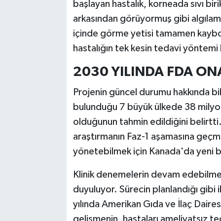
başlayan hastalık, korneada sıvı bi
arkasından görüyormuş gibi algılama
içinde görme yetisi tamamen kaybol
hastalığın tek kesin tedavi yöntemi 
2030 YILINDA FDA ON
Projenin güncel durumu hakkında bil
bulunduğu 7 büyük ülkede 38 milyo
olduğunun tahmin edildiğini belirtt
araştırmanın Faz-1 aşamasına geçme
yönetebilmek için Kanada'da yeni bir
Klinik denemelerin devam edebilmesi 
duyuluyor. Sürecin planlandığı gibi
yılında Amerikan Gıda ve İlaç Daire
gelişmenin, hastaları ameliyatsız te