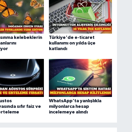
ısınma kelebeklerin
Türkiye'de e-ticaret
anlarını
kullanımı on yılda üçe
iyor
katlandı
ustos
WhatsApp'ta yanlışlıkla
sında sıfır faiz ve
milyonlarca hesap
rteleme
incelemeye alındı