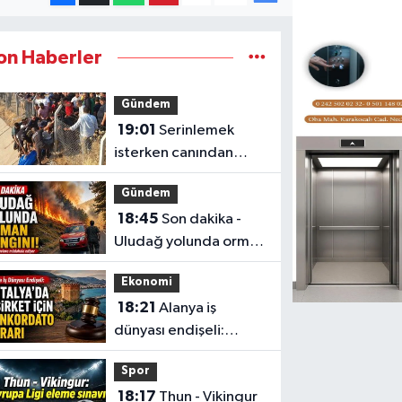
on Haberler
Gündem
19:01
Serinlemek
isterken canından
oldu
Gündem
18:45
Son dakika -
Uludağ yolunda orman
yangını!
Ekonomi
18:21
Alanya iş
dünyası endişeli:
Antalya'da 6 şirket
Spor
için konkordato kararı
18:17
Thun - Vikingur