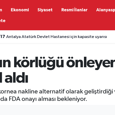
m
Ekonomi
Siyaset
Resmi İlanlar
Alanyas
ete
:17
Antalya Atatürk Devlet Hastanesi için kapasite uyarısı
:12
Akkuş: İtfaiyenin ruhsat mesaisi sahaya engel oluyor
un körlüğü önleye
 aldı
ornea nakline alternatif olarak geliştirdiğ
da FDA onayı alması bekleniyor.