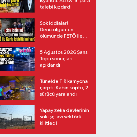
isyanda. ALTAV'ın para
talebi kızdırdı
Şok iddialar!
Denizolgun'un
ölümünde FETÖ ile
Kuriş işbirliği mi var?
5 Ağustos 2026 Şans
Topu sonuçları
açıklandı
Tünelde TIR kamyona
çarptı: Kabin koptu, 2
sürücü yaralandı
Yapay zeka devlerinin
şok işçi avı sektörü
kilitledi