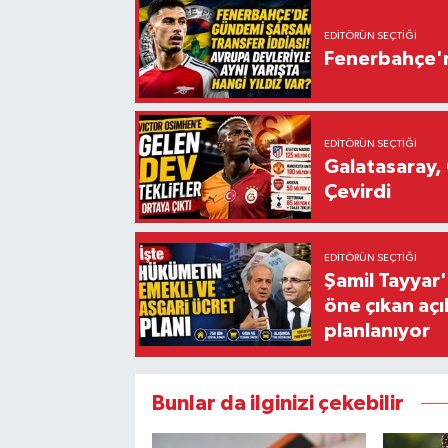
EDITÖRÜN SEÇTIĞI
Fenerbahçe'n
EDITÖRÜN SEÇTIĞI
Galatasaray, 
Çevirdi
EDITÖRÜN SEÇTIĞI
Şamil Tayyar
öne çıkan aç
planlanıyor
Bunlar da ilginizi çekebilir