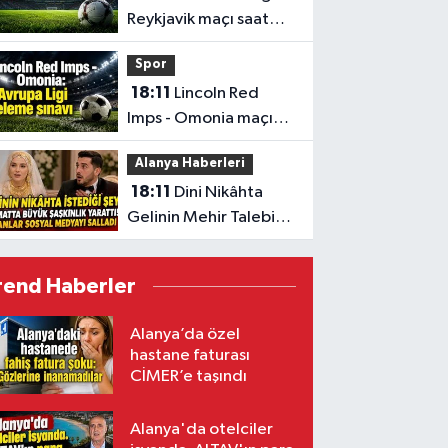
Reykjavik maçı saat
kaçta, hangi kanalda?
Spor
18:11
Lincoln Red
Imps - Omonia maçı
saat kaçta, hangi
Alanya Haberleri
kanalda?
18:11
Dini Nikâhta
Gelinin Mehir Talebi
yürekleri ağıza getirdi
rend Haberler
Alanya’da özel
hastane faturası
CİMER’e taşındı
Alanya'da otelciler