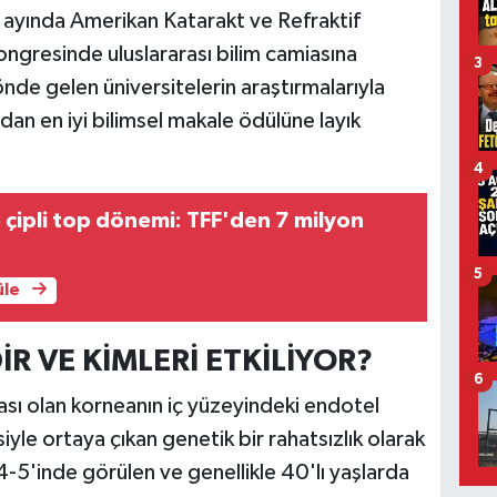
an ayında Amerikan Katarakt ve Refraktif
ongresinde uluslararası bilim camiasına
3
önde gelen üniversitelerin araştırmalarıyla
ndan en iyi bilimsel makale ödülüne layık
4
 çipli top dönemi: TFF'den 7 milyon
5
üle
İR VE KİMLERİ ETKİLİYOR?
6
ası olan korneanın iç yüzeyindeki endotel
siyle ortaya çıkan genetik bir rahatsızlık olarak
4-5'inde görülen ve genellikle 40'lı yaşlarda