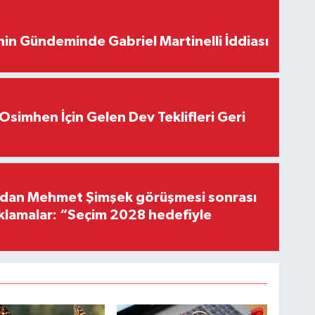
in Gündeminde Gabriel Martinelli İddiası
Osimhen İçin Gelen Dev Teklifleri Geri
'dan Mehmet Şimşek görüşmesi sonrası
ıklamalar: “Seçim 2028 hedefiyle