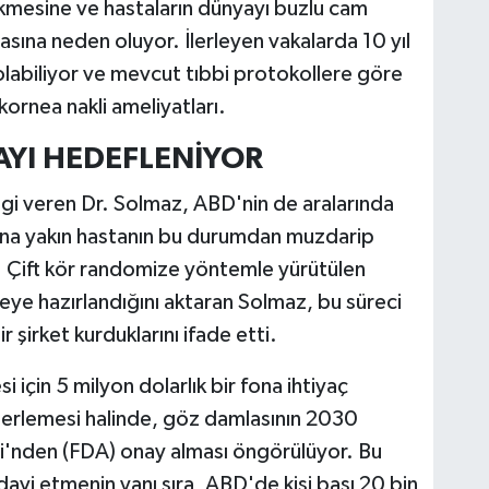
rikmesine ve hastaların dünyayı buzlu cam
sına neden oluyor. İlerleyen vakalarda 10 yıl
abiliyor ve mevcut tıbbi protokollere göre
kornea nakli ameliyatları.
AYI HEDEFLENİYOR
gi veren Dr. Solmaz, ABD'nin de aralarında
na yakın hastanın bu durumdan muzdarip
i. Çift kör randomize yöntemle yürütülen
ye hazırlandığını aktaran Solmaz, bu süreci
 şirket kurduklarını ifade etti.
için 5 milyon dolarlık bir fona ihtiyaç
 ilerlemesi halinde, göz damlasının 2030
si'nden (FDA) onay alması öngörülüyor. Bu
davi etmenin yanı sıra, ABD'de kişi başı 20 bin