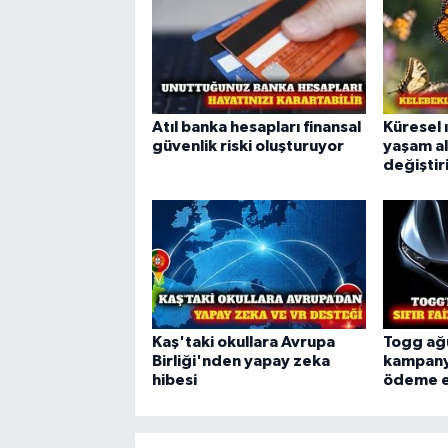
Atıl banka hesapları finansal
Küresel 
güvenlik riski oluşturuyor
yaşam al
değiştir
Kaş'taki okullara Avrupa
Togg ağ
Birliği'nden yapay zeka
kampanya
hibesi
ödeme e