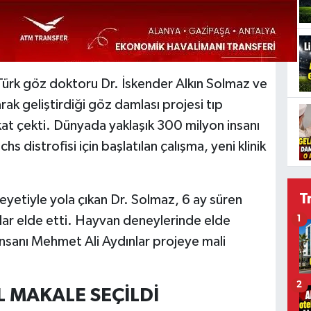
Türk göz doktoru Dr. İskender Alkın Solmaz ve
arak geliştirdiği göz damlası projesi tıp
kat çekti. Dünyada yaklaşık 300 milyon insanı
s distrofisi için başlatılan çalışma, yeni klinik
T
m heyetiyle yola çıkan Dr. Solmaz, 6 ay süren
ar elde etti. Hayvan deneylerinde elde
1
ş insanı Mehmet Ali Aydınlar projeye mali
2
L MAKALE SEÇİLDİ