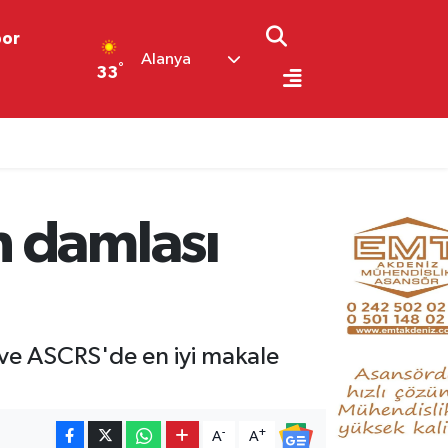
por
Alanya
°
33
n damlası
i ve ASCRS'de en iyi makale
-
+
A
A