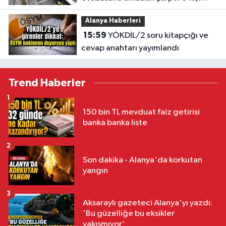
yaralandı
Alanya Haberleri
15:59
YÖKDİL/2 soru kitapçığı ve
cevap anahtarı yayımlandı
Trend Haberler
1
150 bin TL mevduat faiz getirisi
banka banka liste
2
Son dakika - Alanya'da korkutan
yangın
3
Aksaraylı gazeteci Alanya'yı yazdı:
'Bu güzelliğe bu eksikler
yakışmıyor'