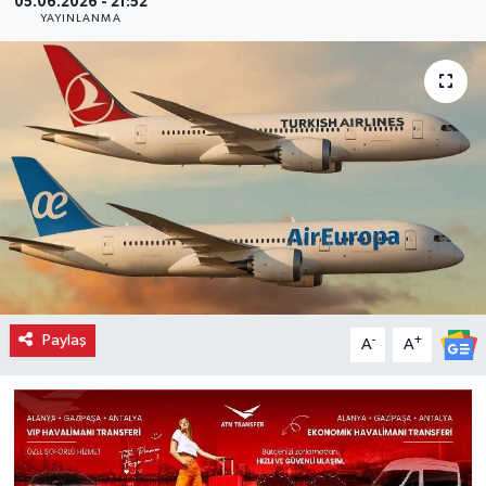
05.06.2026 - 21:52
YAYINLANMA
Paylaş
-
+
A
A