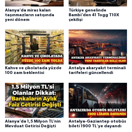
Alanya’da miras kalan
Türkiye genelinde
taşınmazların satışında
Bambi’den 41 Togg T10X
yeni dönem
çekilişi
Kahve ve çikolatada yüzde
Antalya akaryakıt terminali
100 zam beklentisi
tarifeleri güncellendi
Alanya’da 1,5 Milyon TL’nin
Antalya-Gaziantep otobüs
Mevduat Getirisi Değişti
bileti 1900 TL'ye dayandı