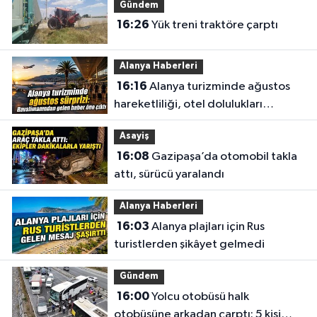
Gündem
16:26
Yük treni traktöre çarptı
Alanya Haberleri
16:16
Alanya turizminde ağustos
hareketliliği, otel dolulukları
yükseldi
Asayiş
16:08
Gazipaşa’da otomobil takla
attı, sürücü yaralandı
Alanya Haberleri
16:03
Alanya plajları için Rus
turistlerden şikâyet gelmedi
Gündem
16:00
Yolcu otobüsü halk
otobüsüne arkadan çarptı: 5 kişi