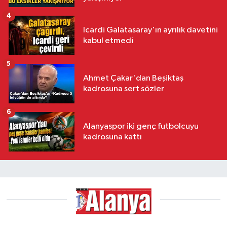
4
Icardi Galatasaray'ın ayrılık davetini
kabul etmedi
5
Ahmet Çakar'dan Beşiktaş
kadrosuna sert sözler
6
Alanyaspor iki genç futbolcuyu
kadrosuna kattı