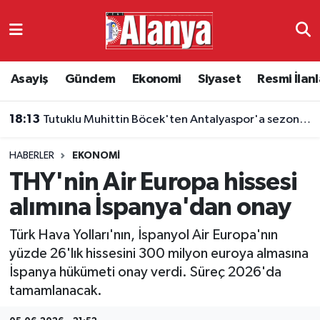
Asayiş
Antalya Nöbetçi Eczaneler
Asayiş
Gündem
Ekonomi
Siyaset
Resmi İlanl
Gündem
Antalya Hava Durumu
18:13
Tutuklu Muhittin Böcek'ten Antalyaspor'a sezon mesajı
Ekonomi
Antalya Namaz Vakitleri
HABERLER
EKONOMI
Siyaset
Antalya Trafik Yoğunluk Haritası
THY'nin Air Europa hissesi
Resmi İlanlar
Süper Lig Puan Durumu ve Fikstür
alımına İspanya'dan onay
Türk Hava Yolları'nın, İspanyol Air Europa'nın
Alanyaspor
Tüm Manşetler
yüzde 26'lık hissesini 300 milyon euroya almasına
İspanya hükümeti onay verdi. Süreç 2026'da
Turizm
Son Dakika Haberleri
tamamlanacak.
E-Gazete
Haber Arşivi