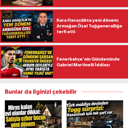
Kara Havacılıkta yeni dönem:
Armağan Özel Tuğgeneralliğe
terfi etti
Fenerbahçe'nin Gündeminde
Gabriel Martinelli İddiası
Bunlar da ilginizi çekebilir