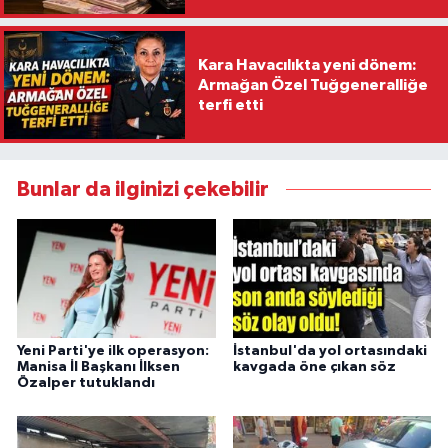
Kara Havacılıkta yeni dönem:
Armağan Özel Tuğgeneralliğe
terfi etti
Bunlar da ilginizi çekebilir
Yeni Parti'ye ilk operasyon:
İstanbul'da yol ortasındaki
Manisa İl Başkanı İlksen
kavgada öne çıkan söz
Özalper tutuklandı