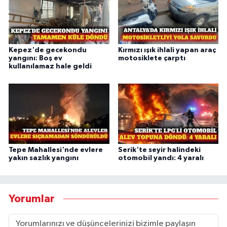
Kepez'de gecekondu
Kırmızı ışık ihlali yapan araç
yangını: Boş ev
motosiklete çarptı
kullanılamaz hale geldi
Tepe Mahallesi'nde evlere
Serik'te seyir halindeki
yakın sazlık yangını
otomobil yandı: 4 yaralı
Yorumlar