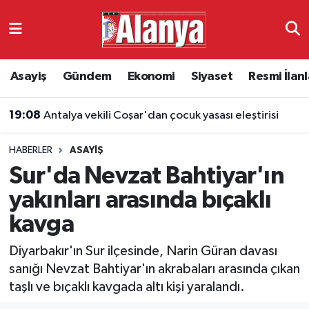
Asayiş
Antalya Nöbetçi Eczaneler
Asayiş
Gündem
Ekonomi
Siyaset
Resmi İlanl
Gündem
Antalya Hava Durumu
19:08
Antalya vekili Coşar'dan çocuk yasası eleştirisi
Ekonomi
Antalya Namaz Vakitleri
HABERLER
ASAYIŞ
Siyaset
Antalya Trafik Yoğunluk Haritası
Sur'da Nevzat Bahtiyar'ın
Resmi İlanlar
Süper Lig Puan Durumu ve Fikstür
yakınları arasında bıçaklı
kavga
Alanyaspor
Tüm Manşetler
Diyarbakır'ın Sur ilçesinde, Narin Güran davası
Turizm
Son Dakika Haberleri
sanığı Nevzat Bahtiyar'ın akrabaları arasında çıkan
taşlı ve bıçaklı kavgada altı kişi yaralandı.
E-Gazete
Haber Arşivi