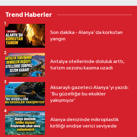
Trend Haberler
1
Son dakika - Alanya'da korkutan
yangın
2
Antalya otellerinde doluluk arttı,
turizm sezonu kasıma uzadı
3
Aksaraylı gazeteci Alanya'yı yazdı:
'Bu güzelliğe bu eksikler
yakışmıyor'
4
Alanya denizinde mikroplastik
kirliliği endişe verici seviyede