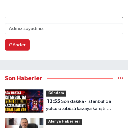
Gönder
Son Haberler
Gündem
13:55
Son dakika - İstanbul’da
yolcu otobüsü kazaya karıştı:
Yaralılar var
Alanya Haberleri