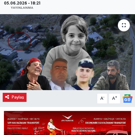
05.06.2026 - 18:21
YAYINLANMA
Paylaş
-
+
A
A