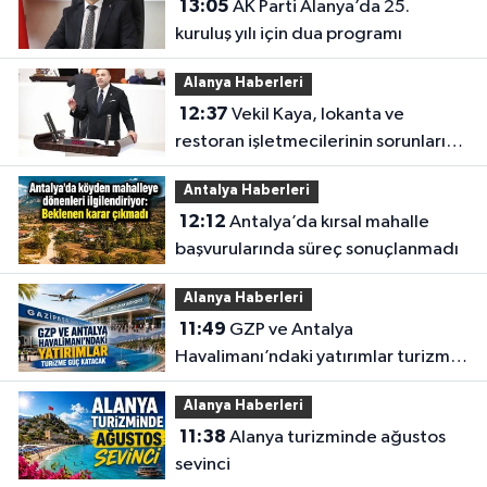
13:05
AK Parti Alanya’da 25.
kuruluş yılı için dua programı
Alanya Haberleri
12:37
Vekil Kaya, lokanta ve
restoran işletmecilerinin sorunlarını
TBMM’ye taşıdı
Antalya Haberleri
12:12
Antalya’da kırsal mahalle
başvurularında süreç sonuçlanmadı
Alanya Haberleri
11:49
GZP ve Antalya
Havalimanı’ndaki yatırımlar turizme
güç katacak
Alanya Haberleri
11:38
Alanya turizminde ağustos
sevinci