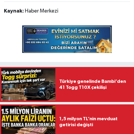
Kaynak:
Haber Merkezi
Türkiye genelinde Bambi’den
41 Togg T10X çekilişi
1,5 milyon TL’nin mevduat
getirisi değişti