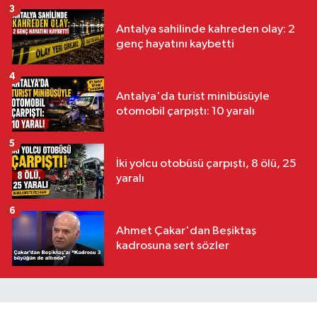
3
Antalya sahilinde kahreden olay: 2
genç hayatını kaybetti
4
Antalya'da turist minibüsüyle
otomobil çarpıştı: 10 yaralı
5
İki yolcu otobüsü çarpıştı, 8 ölü, 25
yaralı
6
Ahmet Çakar'dan Beşiktaş
kadrosuna sert sözler