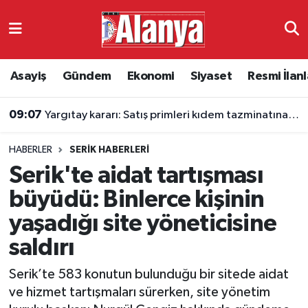
Asayiş
Antalya Nöbetçi Eczaneler
Asayiş
Gündem
Ekonomi
Siyaset
Resmi İlanl
Gündem
Antalya Hava Durumu
09:07
Yargıtay kararı: Satış primleri kıdem tazminatına eklenecek
Ekonomi
Antalya Namaz Vakitleri
HABERLER
SERIK HABERLERI
Siyaset
Antalya Trafik Yoğunluk Haritası
Serik'te aidat tartışması
Resmi İlanlar
Süper Lig Puan Durumu ve Fikstür
büyüdü: Binlerce kişinin
yaşadığı site yöneticisine
Alanyaspor
Tüm Manşetler
saldırı
Turizm
Son Dakika Haberleri
Serik’te 583 konutun bulunduğu bir sitede aidat
ve hizmet tartışmaları sürerken, site yönetim
E-Gazete
Haber Arşivi