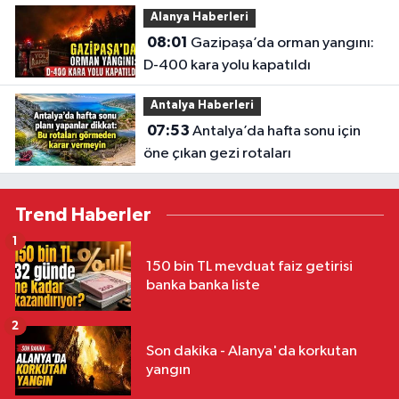
Alanya Haberleri
08:01
Gazipaşa’da orman yangını:
D-400 kara yolu kapatıldı
Antalya Haberleri
07:53
Antalya’da hafta sonu için
öne çıkan gezi rotaları
Trend Haberler
1
150 bin TL mevduat faiz getirisi
banka banka liste
2
Son dakika - Alanya'da korkutan
yangın