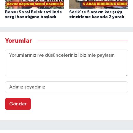
Bensu Soral Belek tatilinde
Serik'te 5 aracın karıştığı
sergi hazırlığına başladı
zincirleme kazada 2 yaralı
Yorumlar
Gönder