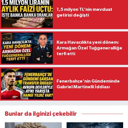
1,5 milyon TL’nin mevduat
getirisi değişti
Kara Havacılıkta yeni dönem:
Armağan Özel Tuğgeneralliğe
terfi etti
Fenerbahçe'nin Gündeminde
Gabriel Martinelli İddiası
Bunlar da ilginizi çekebilir