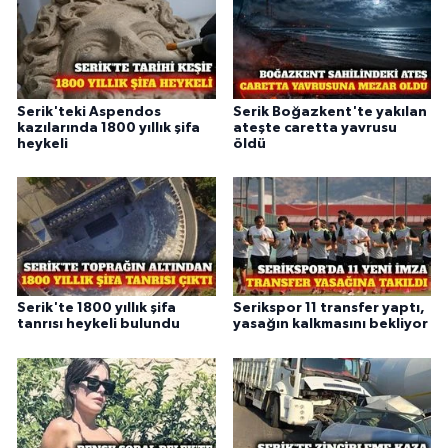
Serik'teki Aspendos
Serik Boğazkent'te yakılan
kazılarında 1800 yıllık şifa
ateşte caretta yavrusu
heykeli
öldü
Serik'te 1800 yıllık şifa
Serikspor 11 transfer yaptı,
tanrısı heykeli bulundu
yasağın kalkmasını bekliyor