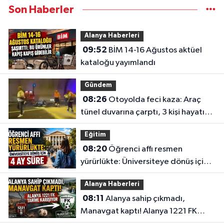
Son Haberler
Alanya Haberleri
09:52
BİM 14-16 Ağustos aktüel
kataloğu yayımlandı
Gündem
08:26
Otoyolda feci kaza: Araç
tünel duvarına çarptı, 3 kişi hayatını
kaybetti
Eğitim
08:20
Öğrenci affı resmen
yürürlükte: Üniversiteye dönüş için 4
ay süre
Alanya Haberleri
08:11
Alanya sahip çıkmadı,
Manavgat kaptı! Alanya 1221 FK
tarihe karışıyor