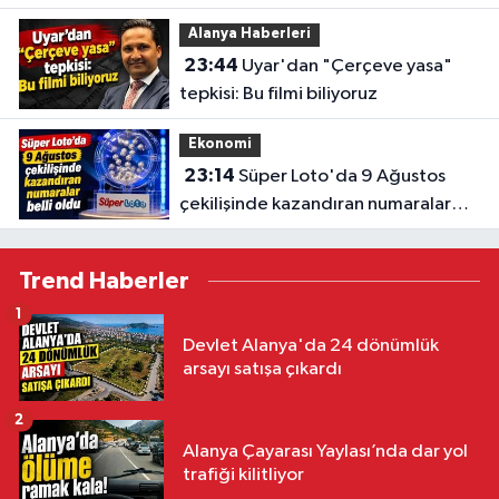
Alanya Haberleri
23:44
Uyar'dan "Çerçeve yasa"
tepkisi: Bu filmi biliyoruz
Ekonomi
23:14
Süper Loto'da 9 Ağustos
çekilişinde kazandıran numaralar
belli oldu
Trend Haberler
1
Devlet Alanya'da 24 dönümlük
arsayı satışa çıkardı
2
Alanya Çayarası Yaylası’nda dar yol
trafiği kilitliyor