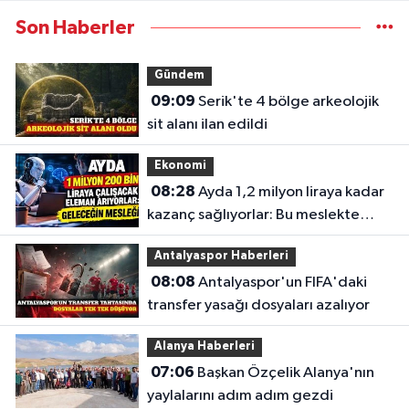
Son Haberler
Gündem
09:09
Serik'te 4 bölge arkeolojik
sit alanı ilan edildi
Ekonomi
08:28
Ayda 1,2 milyon liraya kadar
kazanç sağlıyorlar: Bu meslekte
eleman açığı büyüyor
Antalyaspor Haberleri
08:08
Antalyaspor'un FIFA'daki
transfer yasağı dosyaları azalıyor
Alanya Haberleri
07:06
Başkan Özçelik Alanya'nın
yaylalarını adım adım gezdi