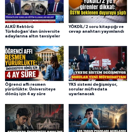
ALKÜ Rektörü
YÖKDİL/2 soru kitapçığı ve
Türkdoğan’dan üniversite
cevap anahtarı yayımlandı
adaylarına altın tavsiyeler
Öğrenci affı resmen
YKS sistemi değişmiyor,
yürürlükte: Üniversiteye
sorular müfredata
dönüş için 4 ay süre
uyarlanacak