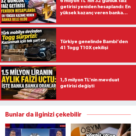
6 milyon TL'nin 32 günlük faiz
getirisi yeniden hesaplandı: En
yüksek kazanç veren banka
belli oldu
Türkiye genelinde Bambi’den
41 Togg T10X çekilişi
1,5 milyon TL’nin mevduat
getirisi değişti
Bunlar da ilginizi çekebilir