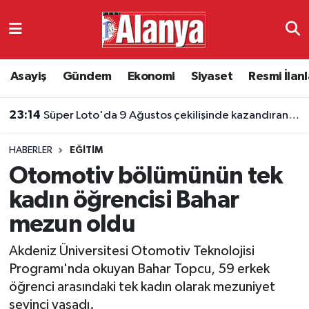
Asayiş
Antalya Nöbetçi Eczaneler
Asayiş
Gündem
Ekonomi
Siyaset
Resmi İlanl
Gündem
Antalya Hava Durumu
23:14
Süper Loto'da 9 Ağustos çekilişinde kazandıran numaralar belli oldu
Ekonomi
Antalya Namaz Vakitleri
HABERLER
EĞITIM
Siyaset
Antalya Trafik Yoğunluk Haritası
Otomotiv bölümünün tek
Resmi İlanlar
Süper Lig Puan Durumu ve Fikstür
kadın öğrencisi Bahar
mezun oldu
Alanyaspor
Tüm Manşetler
Akdeniz Üniversitesi Otomotiv Teknolojisi
Turizm
Son Dakika Haberleri
Programı'nda okuyan Bahar Topcu, 59 erkek
öğrenci arasındaki tek kadın olarak mezuniyet
E-Gazete
Haber Arşivi
sevinci yaşadı.