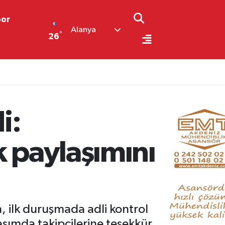
por
Alanya
°
26
i:
k paylaşımını
 ilk duruşmada adli kontrol
laşımda takipçilerine teşekkür