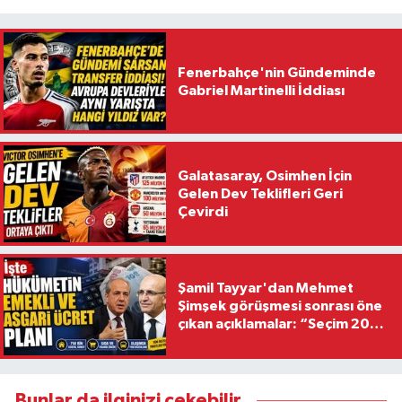
Fenerbahçe'nin Gündeminde
Gabriel Martinelli İddiası
Galatasaray, Osimhen İçin
Gelen Dev Teklifleri Geri
Çevirdi
Şamil Tayyar'dan Mehmet
Şimşek görüşmesi sonrası öne
çıkan açıklamalar: “Seçim 2028
hedefiyle planlanıyor
Bunlar da ilginizi çekebilir