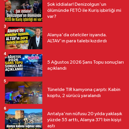
Şok iddialar! Denizolgun'un
ölümünde FETÖ ile Kuriş işbirliği mi
var?
3
Alanya'da otelciler isyanda.
ALTAV'ın para talebi kızdırdı
4
5 Ağustos 2026 Şans Topu sonuçları
açıklandı
5
Tünelde TIR kamyona çarptı: Kabin
koptu, 2 sürücü yaralandı
6
Antalya'nın nüfusu 20 yılda yaklaşık
yüzde 55 arttı, Alanya 371 bin kişiyi
aştı