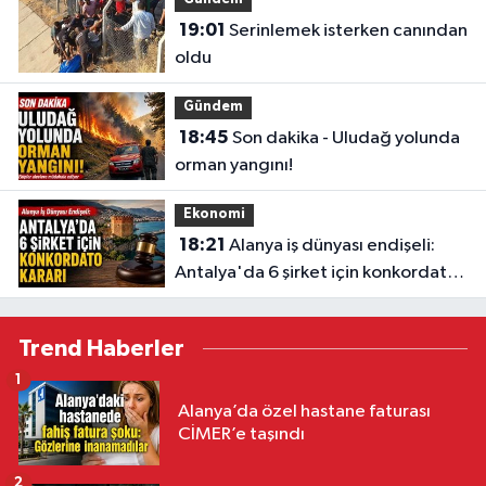
Gündem
19:01
Serinlemek isterken canından
oldu
Gündem
18:45
Son dakika - Uludağ yolunda
orman yangını!
Ekonomi
18:21
Alanya iş dünyası endişeli:
Antalya'da 6 şirket için konkordato
kararı
Trend Haberler
1
Alanya’da özel hastane faturası
CİMER’e taşındı
2