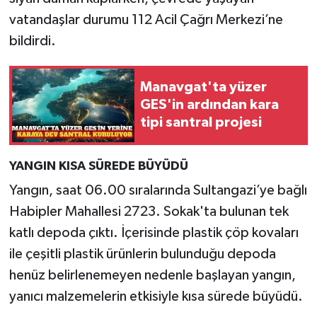
vatandaşlar durumu 112 Acil Çağrı Merkezi’ne
bildirdi.
Manavgat'ta yüzer
GES'in ardından kara
tipi santral projesi
YANGIN KISA SÜREDE BÜYÜDÜ
Yangın, saat 06.00 sıralarında Sultangazi’ye bağlı
Habipler Mahallesi 2723. Sokak'ta bulunan tek
katlı depoda çıktı. İçerisinde plastik çöp kovaları
ile çeşitli plastik ürünlerin bulunduğu depoda
henüz belirlenemeyen nedenle başlayan yangın,
yanıcı malzemelerin etkisiyle kısa sürede büyüdü.