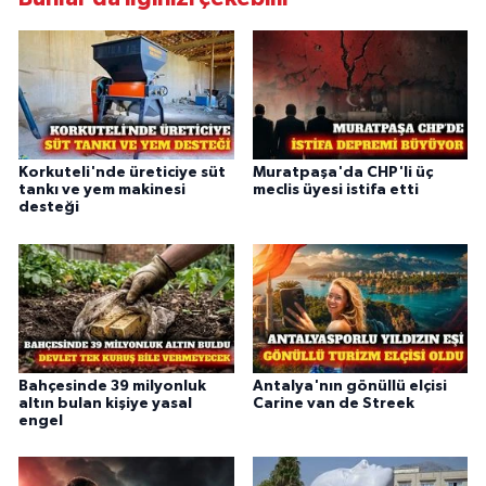
Korkuteli'nde üreticiye süt
Muratpaşa'da CHP'li üç
tankı ve yem makinesi
meclis üyesi istifa etti
desteği
Bahçesinde 39 milyonluk
Antalya'nın gönüllü elçisi
altın bulan kişiye yasal
Carine van de Streek
engel