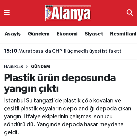
Asayiş
Antalya Nöbetçi Eczaneler
Asayiş
Gündem
Ekonomi
Siyaset
Resmi İlanl
Gündem
Antalya Hava Durumu
15:10
Muratpaşa'da CHP'li üç meclis üyesi istifa etti
Ekonomi
Antalya Namaz Vakitleri
HABERLER
GÜNDEM
Siyaset
Antalya Trafik Yoğunluk Haritası
Plastik ürün deposunda
Resmi İlanlar
Süper Lig Puan Durumu ve Fikstür
yangın çıktı
İstanbul Sultangazi'de plastik çöp kovaları ve
Alanyaspor
Tüm Manşetler
çeşitli plastik eşyaların depolandığı depoda çıkan
yangın, itfaiye ekiplerinin çalışması sonucu
Turizm
Son Dakika Haberleri
söndürüldü. Yangında depoda hasar meydana
geldi.
E-Gazete
Haber Arşivi