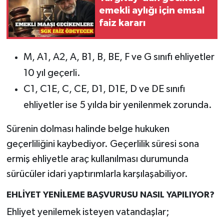
emekli aylığı için emsal
faiz kararı
M, A1, A2, A, B1, B, BE, F ve G sınıfı ehliyetler
10 yıl geçerli.
C1, C1E, C, CE, D1, D1E, D ve DE sınıfı
ehliyetler ise 5 yılda bir yenilenmek zorunda.
Sürenin dolması halinde belge hukuken
geçerliliğini kaybediyor. Geçerlilik süresi sona
ermiş ehliyetle araç kullanılması durumunda
sürücüler idari yaptırımlarla karşılaşabiliyor.
EHLİYET YENİLEME BAŞVURUSU NASIL YAPILIYOR?
Ehliyet yenilemek isteyen vatandaşlar;