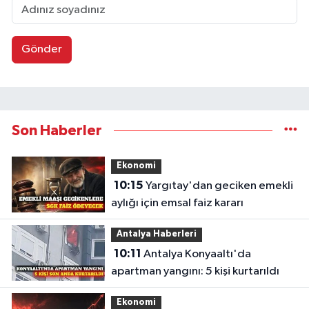
Gönder
Son Haberler
Ekonomi
10:15
Yargıtay'dan geciken emekli
aylığı için emsal faiz kararı
Antalya Haberleri
10:11
Antalya Konyaaltı'da
apartman yangını: 5 kişi kurtarıldı
Ekonomi