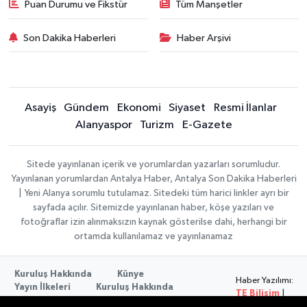
Puan Durumu ve Fikstür
Tüm Manşetler
Son Dakika Haberleri
Haber Arşivi
Asayiş
Gündem
Ekonomi
Siyaset
Resmi İlanlar
Alanyaspor
Turizm
E-Gazete
Sitede yayınlanan içerik ve yorumlardan yazarları sorumludur.
Yayınlanan yorumlardan Antalya Haber, Antalya Son Dakika Haberleri
| Yeni Alanya sorumlu tutulamaz. Sitedeki tüm harici linkler ayrı bir
sayfada açılır. Sitemizde yayınlanan haber, köşe yazıları ve
fotoğraflar izin alınmaksızın kaynak gösterilse dahi, herhangi bir
ortamda kullanılamaz ve yayınlanamaz
Kuruluş Hakkında
Künye
Haber Yazılımı:
Yayın İlkeleri
Kuruluş Hakkında
TE Bilişim
|
Düzeltme Politikası
Veri Politikası
Copyright ©