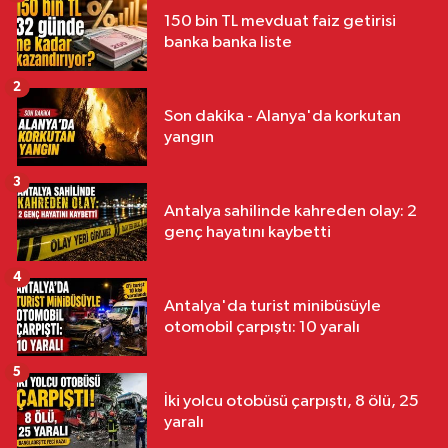
150 bin TL mevduat faiz getirisi
banka banka liste
2
Son dakika - Alanya'da korkutan
yangın
3
Antalya sahilinde kahreden olay: 2
genç hayatını kaybetti
4
Antalya'da turist minibüsüyle
otomobil çarpıştı: 10 yaralı
5
İki yolcu otobüsü çarpıştı, 8 ölü, 25
yaralı