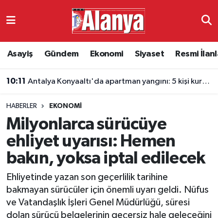
Asayiş
Antalya Nöbetçi Eczaneler
Asayiş
Gündem
Ekonomi
Siyaset
Resmi İlanl
Gündem
Antalya Hava Durumu
10:11
Antalya Konyaaltı'da apartman yangını: 5 kişi kurtarıldı
Ekonomi
Antalya Namaz Vakitleri
HABERLER
EKONOMI
Siyaset
Antalya Trafik Yoğunluk Haritası
Milyonlarca sürücüye
Resmi İlanlar
Süper Lig Puan Durumu ve Fikstür
ehliyet uyarısı: Hemen
bakın, yoksa iptal edilecek
Alanyaspor
Tüm Manşetler
Ehliyetinde yazan son geçerlilik tarihine
Turizm
Son Dakika Haberleri
bakmayan sürücüler için önemli uyarı geldi. Nüfus
ve Vatandaşlık İşleri Genel Müdürlüğü, süresi
E-Gazete
Haber Arşivi
dolan sürücü belgelerinin geçersiz hale geleceğini