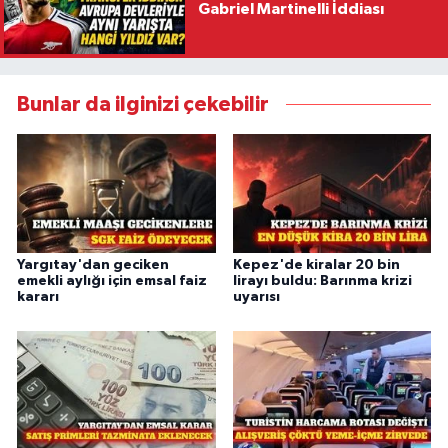
Gabriel Martinelli İddiası
Bunlar da ilginizi çekebilir
Yargıtay'dan geciken
Kepez'de kiralar 20 bin
emekli aylığı için emsal faiz
lirayı buldu: Barınma krizi
kararı
uyarısı