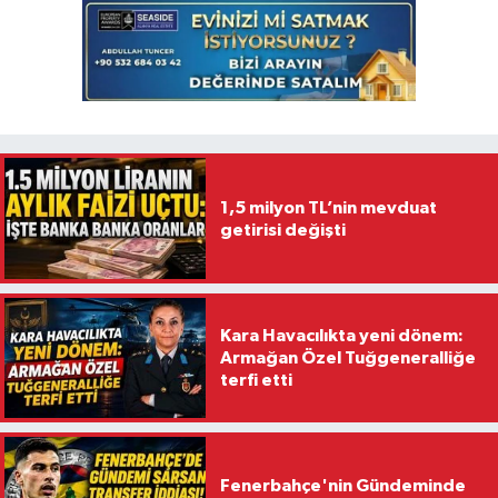
1,5 milyon TL’nin mevduat
getirisi değişti
Kara Havacılıkta yeni dönem:
Armağan Özel Tuğgeneralliğe
terfi etti
Fenerbahçe'nin Gündeminde