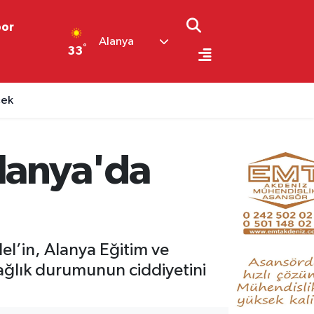
por
Alanya
°
33
cek
Alanya'da
el’in, Alanya Eğitim ve
ağlık durumunun ciddiyetini