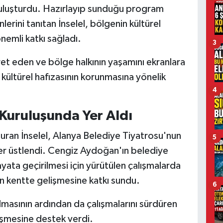
le buluşturdu. Hazırlayıp sunduğu program
erini tanıtan İnselel, bölgenin kültürel
önemli katkı sağladı.
3
t eden ve bölge halkının yaşamını ekranlara
 kültürel hafızasının korunmasına yönelik
4
Kuruluşunda Yer Aldı
muran İnselel, Alanya Belediye Tiyatrosu'nun
5
er üstlendi. Cengiz Aydoğan'ın belediye
ata geçirilmesi için yürütülen çalışmalarda
ının kentte gelişmesine katkı sundu.
6
masının ardından da çalışmalarını sürdüren
işmesine destek verdi.