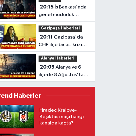
20:15
İş Bankası'nda
genel müdürlük
koltuğuna Cahit Çınar
Gazipaşa Haberleri
geçiyor
20:11
Gazipaşa'da
CHP ilçe binası krizi
mahkemelik oldu
Alanya Haberleri
20:09
Alanya ve 6
ilçede 8 Ağustos'ta
planlı elektrik kesintisi
rend Haberler
Hradec Kralove-
Beşiktaş maçı hangi
kanalda kaçta?