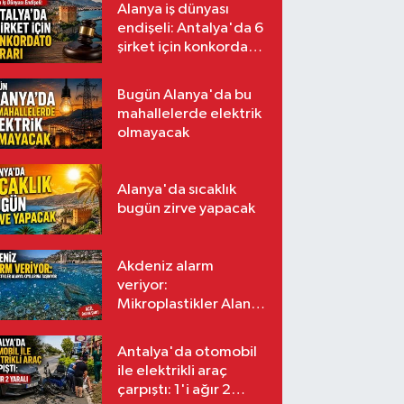
Alanya iş dünyası
endişeli: Antalya'da 6
şirket için konkordato
kararı
Bugün Alanya'da bu
mahallelerde elektrik
olmayacak
Alanya'da sıcaklık
bugün zirve yapacak
Akdeniz alarm
veriyor:
Mikroplastikler Alanya
kıyılarına taşınıyor
Antalya'da otomobil
ile elektrikli araç
çarpıştı: 1'i ağır 2