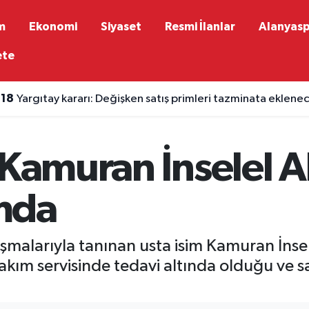
m
Ekonomi
Siyaset
Resmi İlanlar
Alanyas
ete
:18
Yargıtay kararı: Değişken satış primleri tazminata eklene
:16
Antalya'nın en yüksek puanlı tatlıcıları ve 2026 fiyatları
 Kamuran İnselel 
mda
ışmalarıyla tanınan usta isim Kamuran İnsel
kım servisinde tedavi altında olduğu ve s