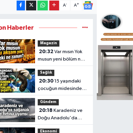
-
+
A
A
on Haberler
Magazin
20:32
Var mısın Yok
musun yeni bölüm ne
zaman?
Sağlık
20:30
15 yaşındaki
çocuğun midesinden
çıkanlar hayret ettirdi
Gündem
20:18
Karadeniz ve
Doğu Anadolu'da
sağanak ve fırtına
Ekonomi
uyarısı