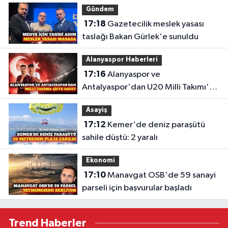
Gündem
17:18
Gazetecilik meslek yasası
taslağı Bakan Gürlek'e sunuldu
Alanyaspor Haberleri
17:16
Alanyaspor ve
Antalyaspor'dan U20 Milli Takımı'na
davet
Asayiş
17:12
Kemer'de deniz paraşütü
sahile düştü: 2 yaralı
Ekonomi
17:10
Manavgat OSB'de 59 sanayi
parseli için başvurular başladı
Trend Haberler