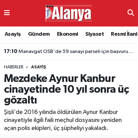
Asayiş
Antalya Nöbetçi Eczaneler
Asayiş
Gündem
Ekonomi
Siyaset
Resmi İlanl
Gündem
Antalya Hava Durumu
17:10
Manavgat OSB'de 59 sanayi parseli için başvurular başladı
Ekonomi
Antalya Namaz Vakitleri
HABERLER
ASAYIŞ
Siyaset
Antalya Trafik Yoğunluk Haritası
Mezdeke Aynur Kanbur
Resmi İlanlar
Süper Lig Puan Durumu ve Fikstür
cinayetinde 10 yıl sonra üç
gözaltı
Alanyaspor
Tüm Manşetler
Şişli'de 2016 yılında öldürülen Aynur Kanbur
Turizm
Son Dakika Haberleri
cinayetiyle ilgili faili meçhul dosyasını yeniden
açan polis ekipleri, üç şüpheliyi yakaladı.
E-Gazete
Haber Arşivi