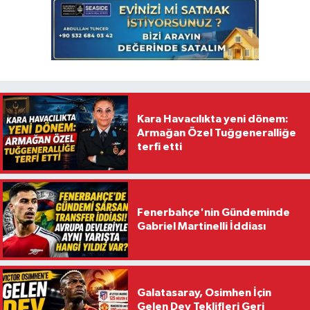
Kara Havacılıkta yeni dönem:
Armağan Özel Tuğgeneralliğe
terfi etti
Fenerbahçe'nin Gündeminde
Gabriel Martinelli İddiası
Galatasaray, Osimhen İçin
Gelen Dev Teklifleri Geri