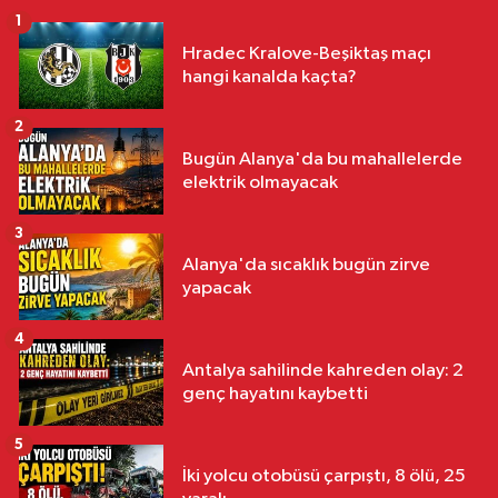
1
Hradec Kralove-Beşiktaş maçı
hangi kanalda kaçta?
2
Bugün Alanya'da bu mahallelerde
elektrik olmayacak
3
Alanya'da sıcaklık bugün zirve
yapacak
4
Antalya sahilinde kahreden olay: 2
genç hayatını kaybetti
5
İki yolcu otobüsü çarpıştı, 8 ölü, 25