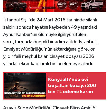
İstanbul Şişli'de 24 Mart 2016 tarihinde silahlı
saldırı sonucu hayatını kaybeden 49 yaşındaki
Aynur Kanbur'un ölümüyle ilgili yürütülen
soruşturmada önemli bir adım atıldı. İstanbul İl
Emniyet Müdürlüğü'nün aktardığına göre, on
yıldır faili meçhul kalan cinayet dosyası 2026
yılında tekrar kapsamlı bir incelemeye alındı.
Konyaaltı'nda evi
boşaltan kocaya 300
bin TL ödeme kararı
Asayiş Şube Müdürlüğü Cinayet Büro Amirliği