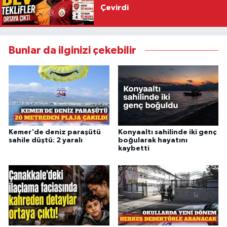
Çevirdi
Bunlar da ilginizi çekebilir
Kemer'de deniz paraşütü
Konyaaltı sahilinde iki genç
sahile düştü: 2 yaralı
boğularak hayatını
kaybetti