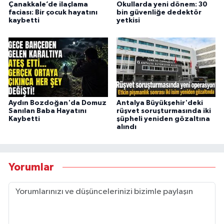
Çanakkale’de ilaçlama
Okullarda yeni dönem: 30
faciası: Bir çocuk hayatını
bin güvenliğe dedektör
kaybetti
yetkisi
Aydın Bozdoğan'da Domuz
Antalya Büyükşehir'deki
Sanılan Baba Hayatını
rüşvet soruşturmasında iki
Kaybetti
şüpheli yeniden gözaltına
alındı
Yorumlar