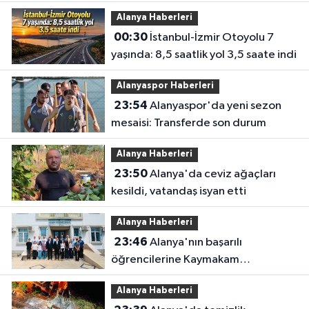
Tuğgeneralliğe terfi etti
Alanya Haberleri
00:30
İstanbul-İzmir Otoyolu 7
yaşında: 8,5 saatlik yol 3,5 saate indi
Alanyaspor Haberleri
23:54
Alanyaspor'da yeni sezon
mesaisi: Transferde son durum
Alanya Haberleri
23:50
Alanya'da ceviz ağaçları
kesildi, vatandaş isyan etti
Alanya Haberleri
23:46
Alanya'nın başarılı
öğrencilerine Kaymakam
Öztürk'ten tebrik
Alanya Haberleri