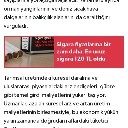
kayıplarına yol açtığını açıkladı. Kanamaru ayrıca
orman yangınlarının ve deniz sıcak hava
dalgalarının balıkçılık alanlarını da daralttığını
vurguladı.
Sigara fiyatlarına bir
zam daha: En ucuz
sigara 120 TL oldu
Tarımsal üretimdeki küresel daralma ve
uluslararası piyasalardaki arz endişeleri, gübre
gibi temel girdi maliyetlerini yukarı taşıyor.
Uzmanlar, azalan küresel arz ve artan üretim
maliyetlerinin birleşmesiyle, bu ekonomik yükün
yakın zamanda doğrudan raflardaki tüketici