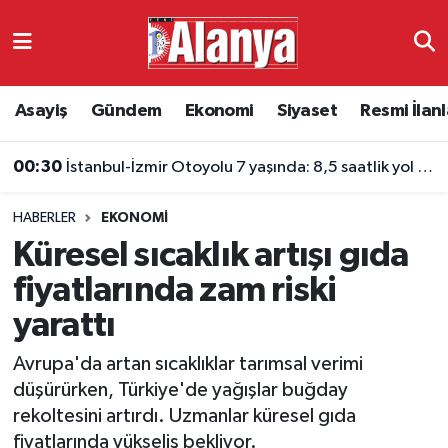
Asayiş
Antalya Nöbetçi Eczaneler
Asayiş
Gündem
Ekonomi
Siyaset
Resmi İlanl
Gündem
Antalya Hava Durumu
00:30
İstanbul-İzmir Otoyolu 7 yaşında: 8,5 saatlik yol 3,5 saate indi
Ekonomi
Antalya Namaz Vakitleri
HABERLER
EKONOMI
Siyaset
Antalya Trafik Yoğunluk Haritası
Küresel sıcaklık artışı gıda
Resmi İlanlar
Süper Lig Puan Durumu ve Fikstür
fiyatlarında zam riski
yarattı
Alanyaspor
Tüm Manşetler
Avrupa'da artan sıcaklıklar tarımsal verimi
Turizm
Son Dakika Haberleri
düşürürken, Türkiye'de yağışlar buğday
rekoltesini artırdı. Uzmanlar küresel gıda
E-Gazete
Haber Arşivi
fiyatlarında yükseliş bekliyor.