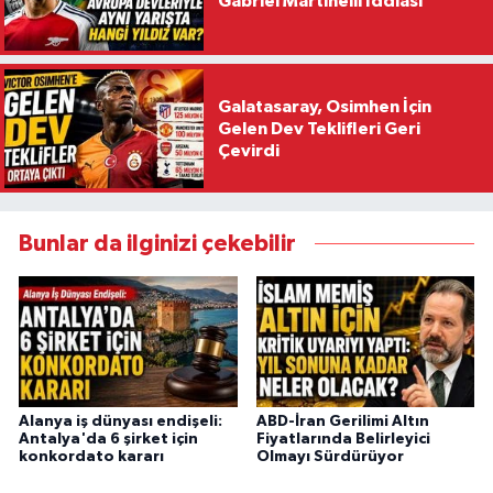
Gabriel Martinelli İddiası
Galatasaray, Osimhen İçin
Gelen Dev Teklifleri Geri
Çevirdi
Bunlar da ilginizi çekebilir
Alanya iş dünyası endişeli:
ABD-İran Gerilimi Altın
Antalya'da 6 şirket için
Fiyatlarında Belirleyici
konkordato kararı
Olmayı Sürdürüyor