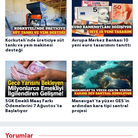
Korkuteli'nde üreticiye süt
Avrupa Merkez Bankası 10
tankı ve yem makinesi
yeni euro tasarımını tanıttı
desteği
SGK Emekli Maaş Farkı
Manavgat'ta yüzer GES'in
Ödemelerini 7 Ağustos'ta
ardından kara tipi santral
Başlatıyor
projesi
Yorumlar