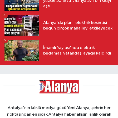
yüzde 55 arttı, Alanya 371 bin kişiyi
aştı
5
Alanya'da planlı elektrik kesintisi
bugün birçok mahalleyi etkileyecek
6
İmamlı Yaylası'nda elektrik
budaması vatandaşı ayağa kaldırdı
Antalya'nın köklü medya gücü Yeni Alanya, şehrin her
noktasından en sıcak Antalya haber akışını anlık olarak