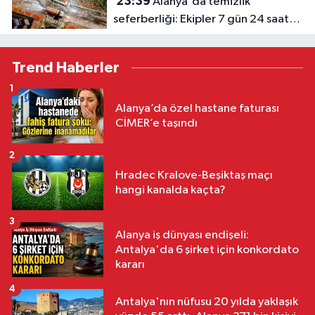
23:39
Alanya'da temizlik
seferberliği: Ekipler 7 gün 24 saat
sahada
Trend Haberler
1
Alanya’da özel hastane faturası
CİMER’e taşındı
2
Hradec Kralove-Beşiktaş maçı
hangi kanalda kaçta?
3
Alanya iş dünyası endişeli:
Antalya'da 6 şirket için konkordato
kararı
4
Antalya'nın nüfusu 20 yılda yaklaşık