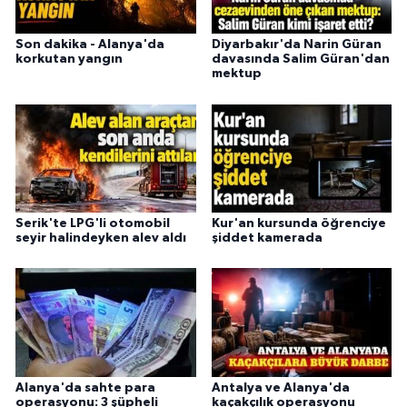
Son dakika - Alanya'da
Diyarbakır'da Narin Güran
korkutan yangın
davasında Salim Güran'dan
mektup
Serik'te LPG'li otomobil
Kur'an kursunda öğrenciye
seyir halindeyken alev aldı
şiddet kamerada
Alanya'da sahte para
Antalya ve Alanya'da
operasyonu: 3 şüpheli
kaçakçılık operasyonu