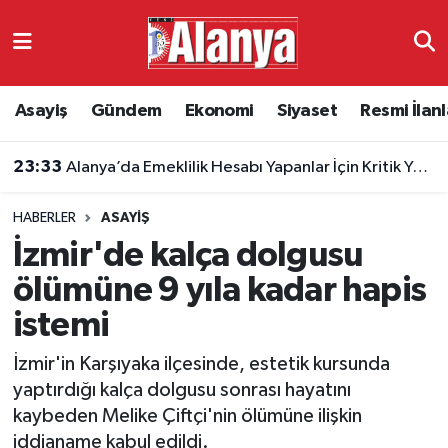
Asayiş
Antalya Nöbetçi Eczaneler
Asayiş
Gündem
Ekonomi
Siyaset
Resmi İlanl
Gündem
Antalya Hava Durumu
23:33
Alanya’da Emeklilik Hesabı Yapanlar İçin Kritik Yaş Şartları
Ekonomi
Antalya Namaz Vakitleri
HABERLER
ASAYIŞ
Siyaset
Antalya Trafik Yoğunluk Haritası
İzmir'de kalça dolgusu
Resmi İlanlar
Süper Lig Puan Durumu ve Fikstür
ölümüne 9 yıla kadar hapis
istemi
Alanyaspor
Tüm Manşetler
İzmir'in Karşıyaka ilçesinde, estetik kursunda
Turizm
Son Dakika Haberleri
yaptırdığı kalça dolgusu sonrası hayatını
kaybeden Melike Çiftçi'nin ölümüne ilişkin
E-Gazete
Haber Arşivi
iddianame kabul edildi.