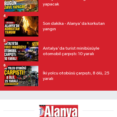
yapacak
4
Son dakika - Alanya'da korkutan
yangın
5
Antalya'da turist minibüsüyle
otomobil çarpıştı: 10 yaralı
6
İki yolcu otobüsü çarpıştı, 8 ölü, 25
yaralı