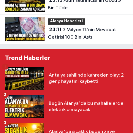
23:13
Altın Yatırımcısının Gözü 9
Bin TL’de
Alanya Haberleri
23:11
3 Milyon TL’nin Mevduat
Getirisi 100 Bini Aştı
Trend Haberler
1
Antalya sahilinde kahreden olay: 2
genç hayatını kaybetti
2
Bugün Alanya'da bu mahallelerde
elektrik olmayacak
3
Alanya'da sıcaklık bugün zirve