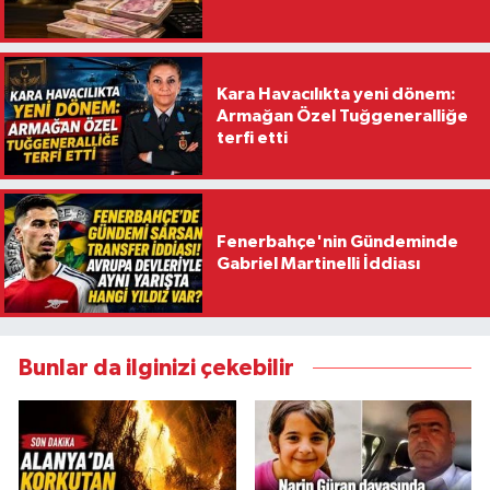
Kara Havacılıkta yeni dönem:
Armağan Özel Tuğgeneralliğe
terfi etti
Fenerbahçe'nin Gündeminde
Gabriel Martinelli İddiası
Bunlar da ilginizi çekebilir