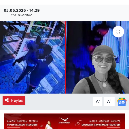
05.06.2026 - 14:29
YAYINLANMA
Paylaş
-
+
A
A