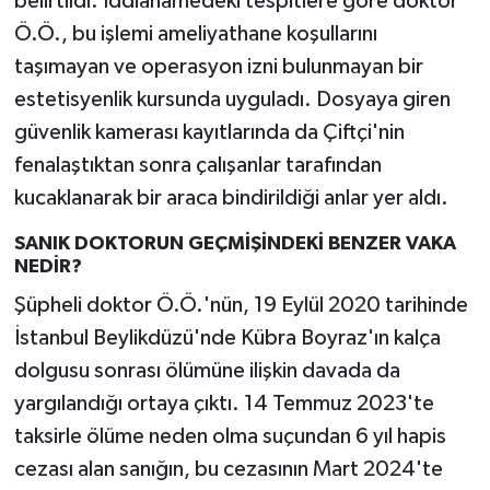
belirtildi. İddianamedeki tespitlere göre doktor
Ö.Ö., bu işlemi ameliyathane koşullarını
taşımayan ve operasyon izni bulunmayan bir
estetisyenlik kursunda uyguladı. Dosyaya giren
güvenlik kamerası kayıtlarında da Çiftçi'nin
fenalaştıktan sonra çalışanlar tarafından
kucaklanarak bir araca bindirildiği anlar yer aldı.
SANIK DOKTORUN GEÇMİŞİNDEKİ BENZER VAKA
NEDİR?
Şüpheli doktor Ö.Ö.'nün, 19 Eylül 2020 tarihinde
İstanbul Beylikdüzü'nde Kübra Boyraz'ın kalça
dolgusu sonrası ölümüne ilişkin davada da
yargılandığı ortaya çıktı. 14 Temmuz 2023'te
taksirle ölüme neden olma suçundan 6 yıl hapis
cezası alan sanığın, bu cezasının Mart 2024'te