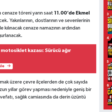
cenaze töreni yarın saat
11.00’de Ekmel
3
k. Yakınlarının, dostlarının ve sevenlerinin
nde kılınacak cenaze namazının ardından
ğurlanacak.
4
motosiklet kazası: Sürücü ağır
5
üle
mak üzere çevre ilçelerden de çok sayıda
6
 uzun yıllar görev yapması nedeniyle geniş bir
 vefatı, sağlık camiasında da derin üzüntü