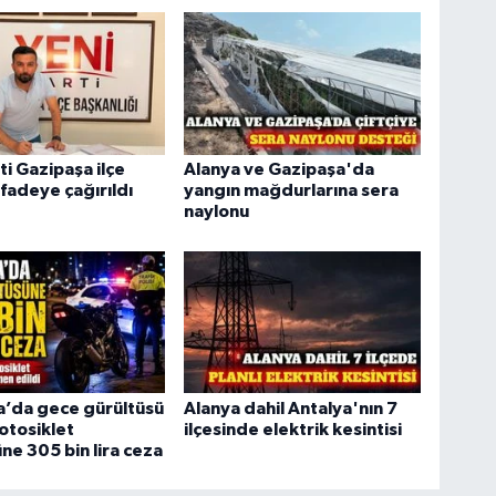
ti Gazipaşa ilçe
Alanya ve Gazipaşa'da
ifadeye çağırıldı
yangın mağdurlarına sera
naylonu
a’da gece gürültüsü
Alanya dahil Antalya'nın 7
otosiklet
ilçesinde elektrik kesintisi
ne 305 bin lira ceza