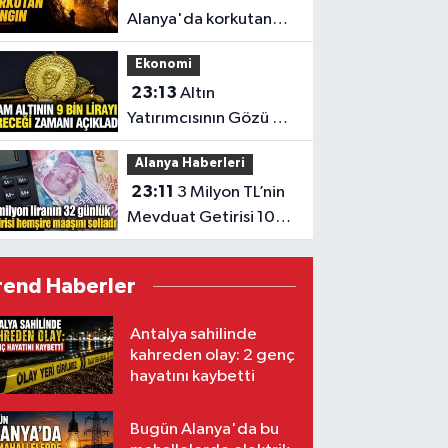
Alanya'da korkutan
yangın
Ekonomi
23:13
Altın
Yatırımcısının Gözü 9
Bin TL’de
Alanya Haberleri
23:11
3 Milyon TL’nin
Mevduat Getirisi 100
Bini Aştı
rend Haberler
Antalya sahilinde
kahreden olay: 2 genç
hayatını kaybetti
Bugün Alanya'da bu