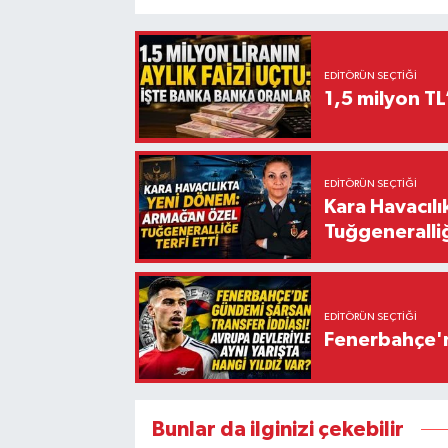
EDITÖRÜN SEÇTIĞI
1,5 milyon TL
EDITÖRÜN SEÇTIĞI
Kara Havacıl
Tuğgeneralliğ
EDITÖRÜN SEÇTIĞI
Fenerbahçe'n
Bunlar da ilginizi çekebilir