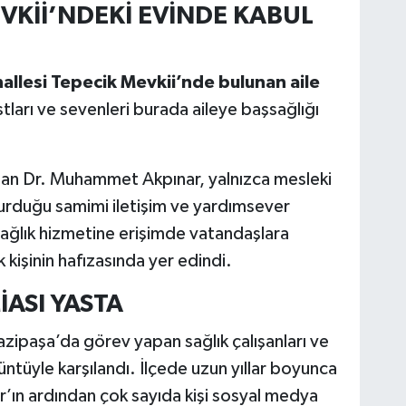
VKİİ’NDEKİ EVİNDE KABUL
llesi Tepecik Mevkii’nde bulunan aile
tları ve sevenleri burada aileye başsağlığı
apan Dr. Muhammet Akpınar, yalnızca mesleki
 kurduğu samimi iletişim ve yardımsever
e sağlık hizmetine erişimde vatandaşlara
k kişinin hafızasında yer edindi.
İASI YASTA
zipaşa’da görev yapan sağlık çalışanları ve
ntüyle karşılandı. İlçede uzun yıllar boyunca
r’ın ardından çok sayıda kişi sosyal medya