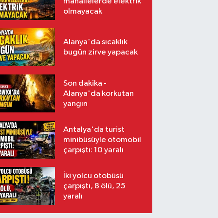
mahallelerde elektrik
olmayacak
Alanya'da sıcaklık
bugün zirve yapacak
Son dakika -
Alanya'da korkutan
yangın
Antalya'da turist
minibüsüyle otomobil
çarpıştı: 10 yaralı
İki yolcu otobüsü
çarpıştı, 8 ölü, 25
yaralı