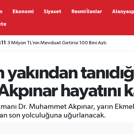
m
Ekonomi
Siyaset
Resmi İlanlar
Alanyas
ete
:11
3 Milyon TL’nin Mevduat Getirisi 100 Bini Aştı
 yakından tanıdığı
pınar hayatını k
zmanı Dr. Muhammet Akpınar, yarın Ekmel
an son yolculuğuna uğurlanacak.