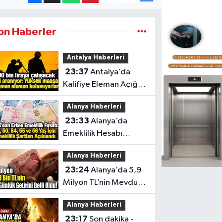
on Haberler
Antalya Haberleri
23:37
Antalya’da
Kalifiye Eleman Açığı
Sektörleri Zorluyor
Alanya Haberleri
23:33
Alanya’da
Emeklilik Hesabı
Yapanlar İçin Kritik Yaş
Alanya Haberleri
Şartları
23:24
Alanya’da 5,9
Milyon TL’nin Mevduat
Getirisi
Alanya Haberleri
23:17
Son dakika -