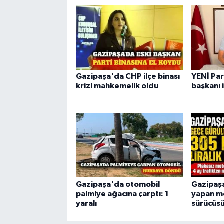
Gazipaşa'da CHP ilçe binası
YENİ Par
krizi mahkemelik oldu
başkanı 
Gazipaşa'da otomobil
Gazipaş
palmiye ağacına çarptı: 1
yapan m
yaralı
sürücüsü