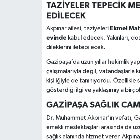
TAZİYELER TEPECİK ME
EDİLECEK
Akpınar ailesi, taziyeleri
Ekmel Maha
evinde
kabul edecek. Yakınları, dos
dileklerini iletebilecek.
Gazipaşa’da uzun yıllar hekimlik y
çalışmalarıyla değil, vatandaşlarla
kişiliğiyle de tanınıyordu. Özellikl
gösterdiği ilgi ve yaklaşımıyla birço
GAZİPAŞA SAĞLIK CAM
Dr. Muhammet Akpınar’ın vefatı, Ga
emekli meslektaşları arasında da üzü
sağlık alanında hizmet veren Akpına