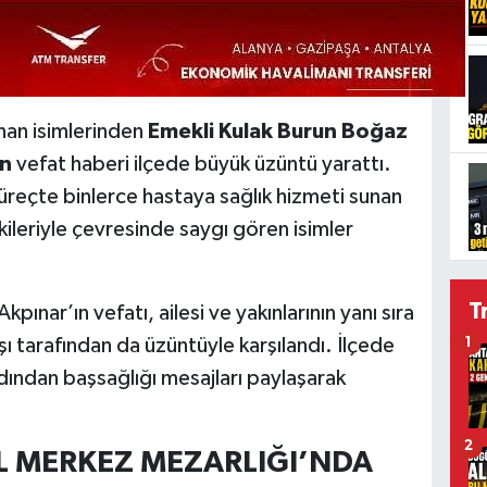
nan isimlerinden
Emekli Kulak Burun Boğaz
ın
vefat haberi ilçede büyük üzüntü yarattı.
üreçte binlerce hastaya sağlık hizmeti sunan
işkileriyle çevresinde saygı gören isimler
T
pınar’ın vefatı, ailesi ve yakınlarının yanı sıra
ı tarafından da üzüntüyle karşılandı. İlçede
1
dından başsağlığı mesajları paylaşarak
2
L MERKEZ MEZARLIĞI’NDA