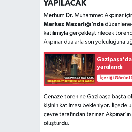
YAPILACAK
Merhum Dr. Muhammet Akpınar için 
Merkez Mezarlığı’nda
düzenlenece
katılımıyla gerçekleştirilecek töre
Akpınar dualarla son yolculuğuna u
Gazipaşa'da 
yaralandı
İçeriği Görünt
Cenaze törenine Gazipaşa başta ol
kişinin katılması bekleniyor. İlçede
çevre tarafından tanınan Akpınar’ın
oluşturdu.