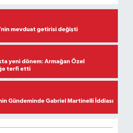
’nin mevduat getirisi değişti
ıkta yeni dönem: Armağan Özel
e terfi etti
in Gündeminde Gabriel Martinelli İddiası