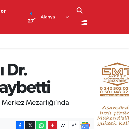
por
Alanya
°
27
 Dr.
aybetti
 Merkez Mezarlığı’nda
-
+
A
A