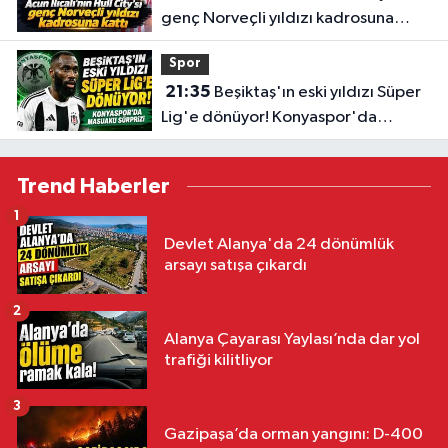
genç Norveçli yıldızı kadrosuna
kattı
Spor
21:35
Beşiktaş'ın eski yıldızı Süper
Lig'e dönüyor! Konyaspor'da
Masuaku sürprizi
Trend Haberler
1
Devlet Alanya'da 24 dönümlük
arsayı satışa çıkardı
2
Alanya Çayarası Yaylası’nda dar yol
trafiği kilitliyor
3
Gazipaşa’da orman yangını: D-400