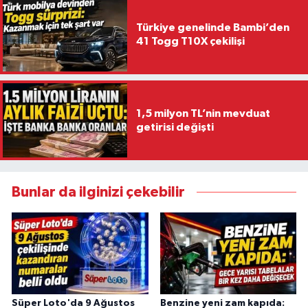
Türkiye genelinde Bambi’den
41 Togg T10X çekilişi
1,5 milyon TL’nin mevduat
getirisi değişti
Bunlar da ilginizi çekebilir
Süper Loto'da 9 Ağustos
Benzine yeni zam kapıda: