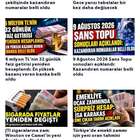
çekilişinde kazandıran
Gece yarısı tabelalar bir
numaralar belli oldu
kez daha değişecek
6 milyon TL'nin 32 günlük
9 Ağustos 2026 Şans Topu
faiz getirisi yeniden
sonuçları açıklandı:
hesaplandı: En yüksek
Kazandıran numaralar belli
kazanç veren banka belli
oldu
oldu
JTI sigaralarına zam:
Türkiye’de emekli zammı
Winston ve Camel'in yeni
için yeni oran tahmini