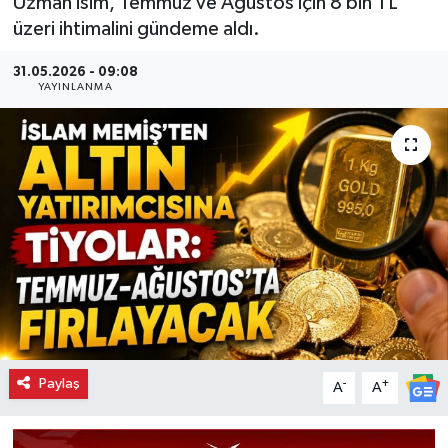
Uzman isim, Temmuz ve Ağustos için 8 bin TL
üzeri ihtimalini gündeme aldı.
31.05.2026 - 09:08
YAYINLANMA
Paylaş
-
+
A
A