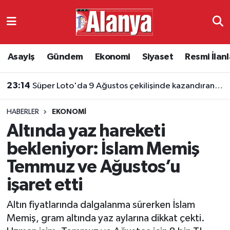
Asayiş
Antalya Nöbetçi Eczaneler
Asayiş
Gündem
Ekonomi
Siyaset
Resmi İlanl
Gündem
Antalya Hava Durumu
23:14
Süper Loto'da 9 Ağustos çekilişinde kazandıran numaralar belli oldu
Ekonomi
Antalya Namaz Vakitleri
HABERLER
EKONOMI
Siyaset
Antalya Trafik Yoğunluk Haritası
Altında yaz hareketi
Resmi İlanlar
Süper Lig Puan Durumu ve Fikstür
bekleniyor: İslam Memiş
Temmuz ve Ağustos’u
Alanyaspor
Tüm Manşetler
işaret etti
Turizm
Son Dakika Haberleri
Altın fiyatlarında dalgalanma sürerken İslam
Memiş, gram altında yaz aylarına dikkat çekti.
E-Gazete
Haber Arşivi