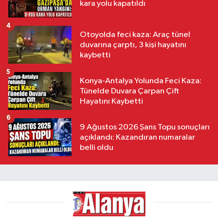
kara yolu kapatıldı
4
Otoyolda feci kaza: Araç tünel
duvarına çarptı, 3 kişi hayatını
kaybetti
5
Konya-Antalya Yolunda Feci Kaza:
Tünelde Duvara Çarpan Çift
Hayatını Kaybetti
6
9 Ağustos 2026 Şans Topu sonuçları
açıklandı: Kazandıran numaralar
belli oldu