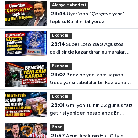
Alanya Haberleri
23:44
Uyar'dan "Çerçeve yasa"
tepkisi: Bu filmi biliyoruz
Ekonomi
23:14
Süper Loto'da 9 Ağustos
çekilişinde kazandıran numaralar
belli oldu
Ekonomi
23:07
Benzine yeni zam kapıda:
Gece yarısı tabelalar bir kez daha
değişecek
Ekonomi
23:01
6 milyon TL'nin 32 günlük faiz
getirisi yeniden hesaplandı: En
yüksek kazanç veren banka belli
Spor
oldu
21:57
Acun Ilıcalı'nın Hull City'si