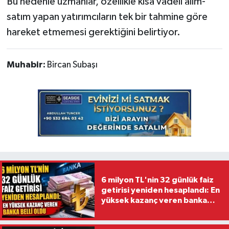
Bu nedenle uzmanlar, özellikle kısa vadeli alım-
satım yapan yatırımcıların tek bir tahmine göre
hareket etmemesi gerektiğini belirtiyor.
Muhabir:
Bircan Subaşı
6 milyon TL'nin 32 günlük faiz
getirisi yeniden hesaplandı: En
yüksek kazanç veren banka
belli oldu