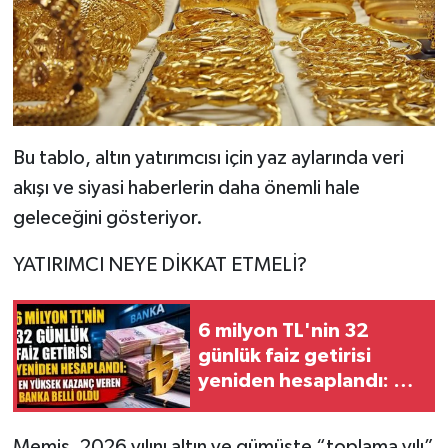
Bu tablo, altın yatırımcısı için yaz aylarında veri
akışı ve siyasi haberlerin daha önemli hale
geleceğini gösteriyor.
YATIRIMCI NEYE DİKKAT ETMELİ?
6 milyon TL'nin 32
günlük faiz getirisi
yeniden hesaplandı: En
yüksek kazanç veren
banka belli oldu
Memiş, 2026 yılını altın ve gümüşte “toplama yılı”