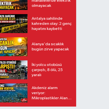
mahallelerde elektrik
olmayacak
Antalya sahilinde
kahreden olay: 2 genç
hayatını kaybetti
Alanya'da sıcaklık
bugün zirve yapacak
İki yolcu otobüsü
çarpıştı, 8 ölü, 25
yaralı
Akdeniz alarm
veriyor:
Mikroplastikler Alanya
kıyılarına taşınıyor