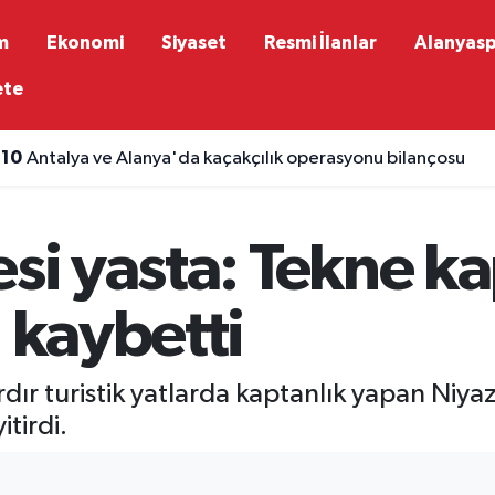
m
Ekonomi
Siyaset
Resmi İlanlar
Alanyas
ete
:10
Antalya ve Alanya'da kaçakçılık operasyonu bilançosu
esi yasta: Tekne k
ı kaybetti
dır turistik yatlarda kaptanlık yapan Niyazi
tirdi.