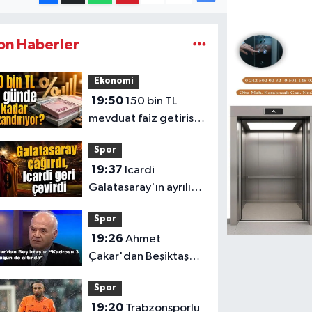
on Haberler
Ekonomi
19:50
150 bin TL
mevduat faiz getirisi
banka banka liste
Spor
19:37
Icardi
Galatasaray'ın ayrılık
davetini kabul etmedi
Spor
19:26
Ahmet
Çakar'dan Beşiktaş
kadrosuna sert sözler
Spor
19:20
Trabzonsporlu