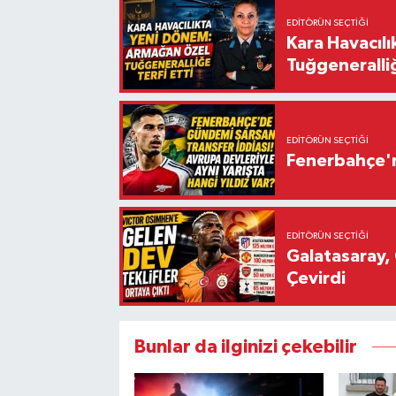
EDITÖRÜN SEÇTIĞI
Kara Havacıl
Tuğgeneralliğ
EDITÖRÜN SEÇTIĞI
Fenerbahçe'n
EDITÖRÜN SEÇTIĞI
Galatasaray, 
Çevirdi
Bunlar da ilginizi çekebilir