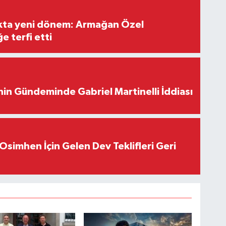
ıkta yeni dönem: Armağan Özel
e terfi etti
in Gündeminde Gabriel Martinelli İddiası
Osimhen İçin Gelen Dev Teklifleri Geri