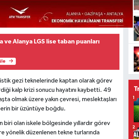
 ve Alanya LGS lise taban puanları
üle
uristik gezi teknelerinde kaptan olarak görev
T
diği kalp krizi sonucu hayatını kaybetti. 49
1
 başta olmak üzere yakın çevresi, meslektaşları
 derin bir üzüntüye boğdu.
 biri olan iskele bölgesinde yıllardır görev
2
ere yönelik düzenlenen tekne turlarında