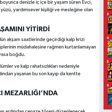
boyunca denizle iç içe bir yaşam süren Evci,
 yüzü, yardımsever kişiliği ve mesleğine olan
3
ŞAMINI YİTİRDİ
4
dün akşam saatlerinde geçirdiği kalp krizi
ekiplerinin müdahalesine rağmen kurtarılamayan
i yasa boğdu.
5
lümler ve kalp rahatsızlıkları nedeniyle
dından yaşanan bu son kayıp da kentte
6
I MEZARLIĞI’NDA
ının ardından cenaze töreni düzenlenecek.