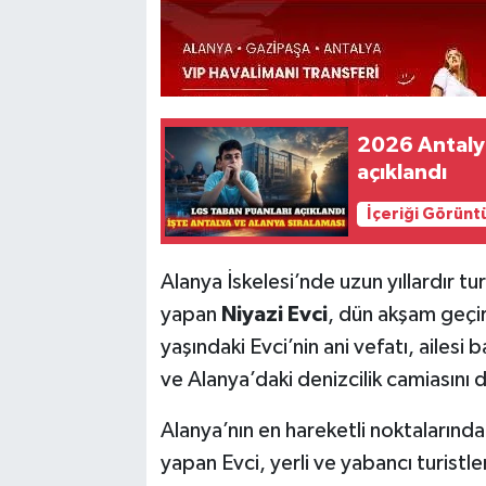
2026 Antalya
açıklandı
İçeriği Görünt
Alanya İskelesi’nde uzun yıllardır t
yapan
Niyazi Evci
, dün akşam geçir
yaşındaki Evci’nin ani vefatı, ailesi
ve Alanya’daki denizcilik camiasını
Alanya’nın en hareketli noktalarından
yapan Evci, yerli ve yabancı turistl