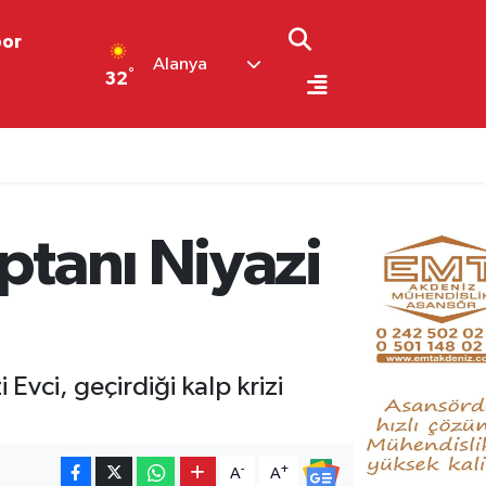
por
Alanya
°
32
aptanı Niyazi
 Evci, geçirdiği kalp krizi
-
+
A
A