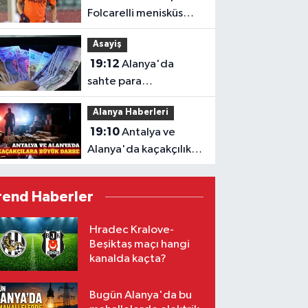
Folcarelli menisküs
ameliyatı geçirdi
Asayiş
19:12
Alanya'da
sahte para
operasyonu: 3 şüpheli
Alanya Haberleri
yakalandı
19:10
Antalya ve
Alanya'da kaçakçılık
operasyonu bilançosu
rend Haberler
Hradec Kralove-
Beşiktaş maçı hangi
kanalda kaçta?
Bugün Alanya'da bu