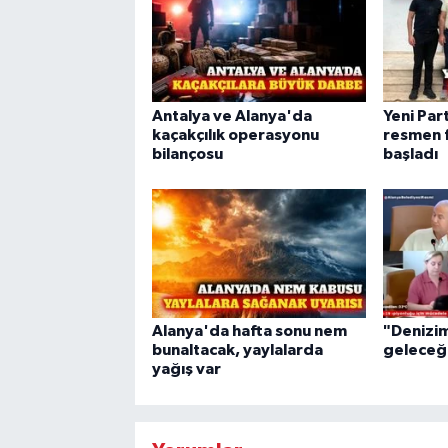
Antalya ve Alanya'da
Yeni Part
kaçakçılık operasyonu
resmen f
bilançosu
başladı
Alanya'da hafta sonu nem
"Denizi
bunaltacak, yaylalarda
geleceği
yağış var