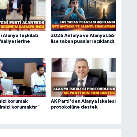
i Alanya teşkilatı
2026 Antalya ve Alanya LGS
aaliyetlerine
lise taban puanları açıklandı
mizi korumak
AK Parti'den Alanya İskelesi
mizi korumaktır"
protokolüne destek