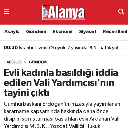
Asayiş
Antalya Nöbetçi Eczaneler
Asayiş
Gündem
Ekonomi
Siyaset
Resmi İlanl
Gündem
Antalya Hava Durumu
00:30
İstanbul-İzmir Otoyolu 7 yaşında: 8,5 saatlik yol 3,5 saate indi
Ekonomi
Antalya Namaz Vakitleri
HABERLER
GÜNDEM
Siyaset
Antalya Trafik Yoğunluk Haritası
Evli kadınla basıldığı iddia
Resmi İlanlar
Süper Lig Puan Durumu ve Fikstür
edilen Vali Yardımcısı'nın
tayini çıktı
Alanyaspor
Tüm Manşetler
Cumhurbaşkanı Erdoğan'ın imzasıyla yayımlanan
Turizm
Son Dakika Haberleri
kararname kapsamında hakkında daha önce
disiplin soruşturması başlatılan eski Ardahan Vali
E-Gazete
Haber Arşivi
Yardımcısı M.B.K., Yozgat Valiliği Hukuk