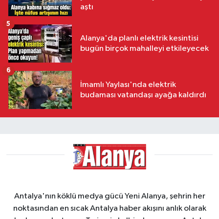
aştı
5
Alanya'da planlı elektrik kesintisi
bugün birçok mahalleyi etkileyecek
6
İmamlı Yaylası'nda elektrik
budaması vatandaşı ayağa kaldırdı
Antalya'nın köklü medya gücü Yeni Alanya, şehrin her
noktasından en sıcak Antalya haber akışını anlık olarak