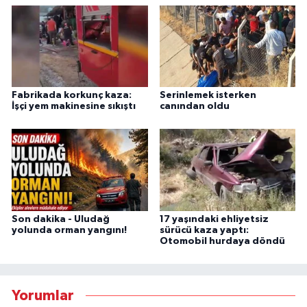
Fabrikada korkunç kaza:
Serinlemek isterken
İşçi yem makinesine sıkıştı
canından oldu
Son dakika - Uludağ
17 yaşındaki ehliyetsiz
yolunda orman yangını!
sürücü kaza yaptı:
Otomobil hurdaya döndü
Yorumlar