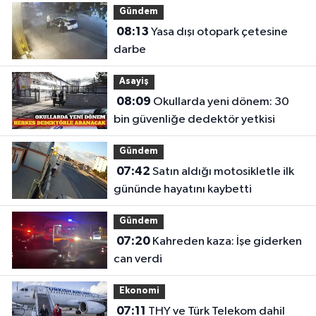
Gündem
08:13
Yasa dışı otopark çetesine
darbe
Asayiş
08:09
Okullarda yeni dönem: 30
bin güvenliğe dedektör yetkisi
Gündem
07:42
Satın aldığı motosikletle ilk
gününde hayatını kaybetti
Gündem
07:20
Kahreden kaza: İşe giderken
can verdi
Ekonomi
07:11
THY ve Türk Telekom dahil