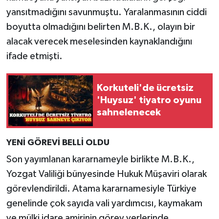
yansıtmadığını savunmuştu. Yaralanmasının ciddi
boyutta olmadığını belirten M.B.K., olayın bir
alacak verecek meselesinden kaynaklandığını
ifade etmişti.
Korkuteli'de ücretsiz
'Huysuz' tiyatro oyunu
sahnelenecek
YENİ GÖREVİ BELLİ OLDU
Son yayımlanan kararnameyle birlikte M.B.K.,
Yozgat Valiliği bünyesinde Hukuk Müşaviri olarak
görevlendirildi. Atama kararnamesiyle Türkiye
genelinde çok sayıda vali yardımcısı, kaymakam
ve mülki idare amirinin görev yerlerinde