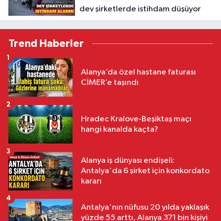
dev şirketlerde istihdam düşüyor
Trend Haberler
1
Alanya’da özel hastane faturası
CİMER’e taşındı
2
Hradec Kralove-Beşiktaş maçı
hangi kanalda kaçta?
3
Alanya iş dünyası endişeli:
Antalya'da 6 şirket için konkordato
kararı
4
Antalya'nın nüfusu 20 yılda yaklaşık
yüzde 55 arttı, Alanya 371 bin kişiyi