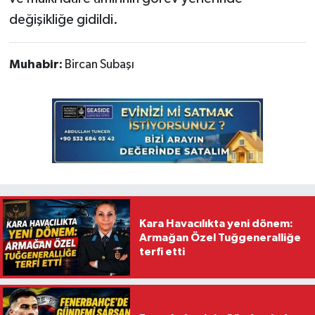
değişikliğe gidildi.
Muhabir:
Bircan Subaşı
Kara Havacılıkta yeni dönem:
Armağan Özel Tuğgeneralliğe
terfi etti