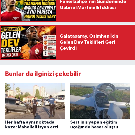
Fenerbahçe'nin Gündeminde
Gabriel Martinelli İddiası
Galatasaray, Osimhen İçin
Gelen Dev Teklifleri Geri
Çevirdi
Bunlar da ilginizi çekebilir
Her hafta aynı noktada
Sert iniş yapan eğitim
kaza: Mahalleli isyan etti
uçağında hasar oluştu