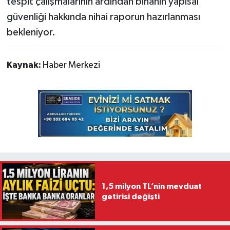
tespit çalışmalarının ardından binanın yapısal
güvenliği hakkında nihai raporun hazırlanması
bekleniyor.
Kaynak:
Haber Merkezi
1,5 milyon TL’nin mevduat
getirisi değişti