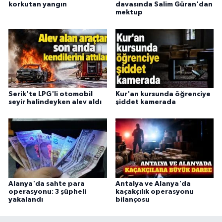
korkutan yangın
davasında Salim Güran'dan
mektup
Serik'te LPG'li otomobil
Kur'an kursunda öğrenciye
seyir halindeyken alev aldı
şiddet kamerada
Alanya'da sahte para
Antalya ve Alanya'da
operasyonu: 3 şüpheli
kaçakçılık operasyonu
yakalandı
bilançosu