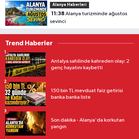
Alanya Haberleri
11:38
Alanya turizminde ağustos
sevinci
Trend Haberler
1
Antalya sahilinde kahreden olay: 2
genç hayatını kaybetti
2
150 bin TL mevduat faiz getirisi
banka banka liste
3
Son dakika - Alanya'da korkutan
yangın