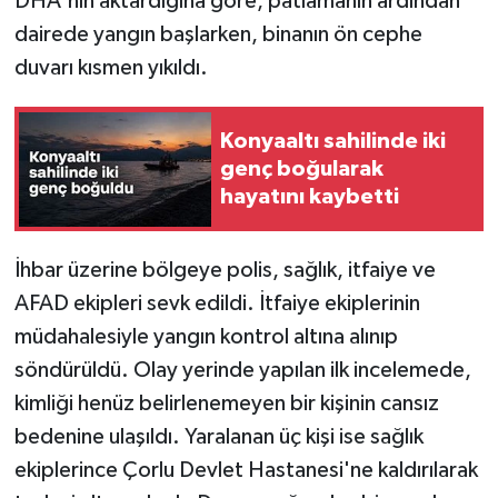
DHA'nın aktardığına göre, patlamanın ardından
dairede yangın başlarken, binanın ön cephe
duvarı kısmen yıkıldı.
Konyaaltı sahilinde iki
genç boğularak
hayatını kaybetti
İhbar üzerine bölgeye polis, sağlık, itfaiye ve
AFAD ekipleri sevk edildi. İtfaiye ekiplerinin
müdahalesiyle yangın kontrol altına alınıp
söndürüldü. Olay yerinde yapılan ilk incelemede,
kimliği henüz belirlenemeyen bir kişinin cansız
bedenine ulaşıldı. Yaralanan üç kişi ise sağlık
ekiplerince Çorlu Devlet Hastanesi'ne kaldırılarak