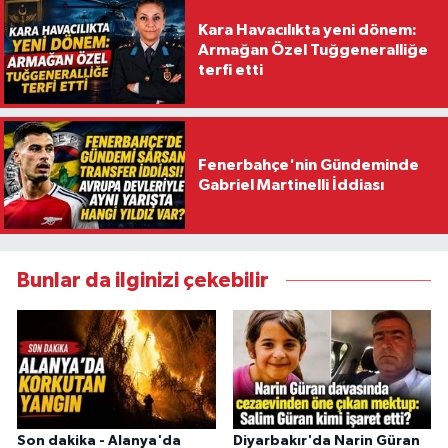
Kara Havacılıkta yeni dönem:
Armağan Özel Tuğgeneralliğe
terfi etti
Fenerbahçe'nin Gündeminde
Gabriel Martinelli İddiası
Bunlar da ilginizi çekebilir
Son dakika - Alanya'da
Diyarbakır'da Narin Güran