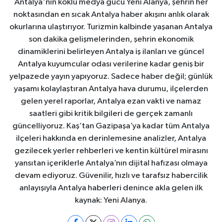
Antalya'nın köklü medya gücü Yeni Alanya, şehrin her
noktasından en sıcak Antalya haber akışını anlık olarak
okurlarına ulaştırıyor. Turizmin kalbinde yaşanan Antalya
son dakika gelişmelerinden, şehrin ekonomik
dinamiklerini belirleyen Antalya iş ilanları ve güncel
Antalya kuyumcular odası verilerine kadar geniş bir
yelpazede yayın yapıyoruz. Sadece haber değil; günlük
yaşamı kolaylaştıran Antalya hava durumu, ilçelerden
gelen yerel raporlar, Antalya ezan vakti ve namaz
saatleri gibi kritik bilgileri de gerçek zamanlı
güncelliyoruz. Kaş’tan Gazipaşa’ya kadar tüm Antalya
ilçeleri hakkında en derinlemesine analizler, Antalya
gezilecek yerler rehberleri ve kentin kültürel mirasını
yansıtan içeriklerle Antalya’nın dijital hafızası olmaya
devam ediyoruz. Güvenilir, hızlı ve tarafsız habercilik
anlayışıyla Antalya haberleri denince akla gelen ilk
kaynak: Yeni Alanya.