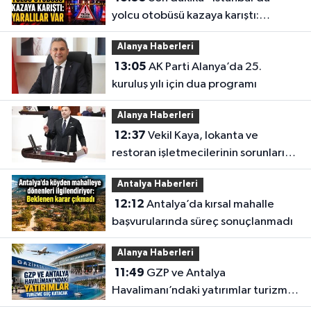
yolcu otobüsü kazaya karıştı:
Yaralılar var
Alanya Haberleri
13:05
AK Parti Alanya’da 25.
kuruluş yılı için dua programı
Alanya Haberleri
12:37
Vekil Kaya, lokanta ve
restoran işletmecilerinin sorunlarını
TBMM’ye taşıdı
Antalya Haberleri
12:12
Antalya’da kırsal mahalle
başvurularında süreç sonuçlanmadı
Alanya Haberleri
11:49
GZP ve Antalya
Havalimanı’ndaki yatırımlar turizme
güç katacak