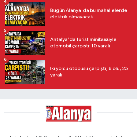
4
Bugün Alanya'da bu mahallelerde
elektrik olmayacak
5
Antalya'da turist minibüsüyle
otomobil çarpıştı: 10 yaralı
6
İki yolcu otobüsü çarpıştı, 8 ölü, 25
yaralı