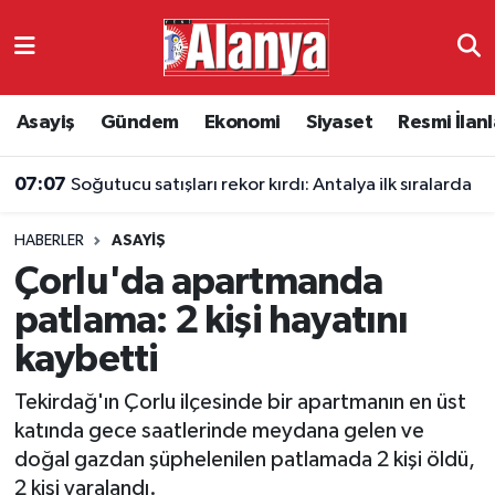
Asayiş
Antalya Nöbetçi Eczaneler
Asayiş
Gündem
Ekonomi
Siyaset
Resmi İlanl
Gündem
Antalya Hava Durumu
07:07
Soğutucu satışları rekor kırdı: Antalya ilk sıralarda
Ekonomi
Antalya Namaz Vakitleri
HABERLER
ASAYIŞ
Siyaset
Antalya Trafik Yoğunluk Haritası
Çorlu'da apartmanda
Resmi İlanlar
Süper Lig Puan Durumu ve Fikstür
patlama: 2 kişi hayatını
kaybetti
Alanyaspor
Tüm Manşetler
Tekirdağ'ın Çorlu ilçesinde bir apartmanın en üst
Turizm
Son Dakika Haberleri
katında gece saatlerinde meydana gelen ve
doğal gazdan şüphelenilen patlamada 2 kişi öldü,
E-Gazete
Haber Arşivi
2 kişi yaralandı.