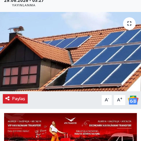
29.06.2026 - 05:27
YAYINLANMA
Paylaş
-
+
A
A