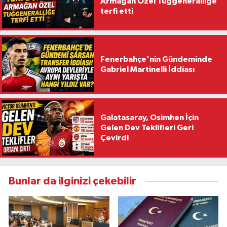
Armağan Özel Tuğgeneralliğe
terfi etti
Fenerbahçe'nin Gündeminde
Gabriel Martinelli İddiası
Galatasaray, Osimhen İçin
Gelen Dev Teklifleri Geri
Çevirdi
Bunlar da ilginizi çekebilir