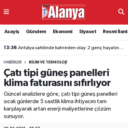
Asayiş
Antalya Nöbetçi Eczaneler
Asayiş
Gündem
Ekonomi
Siyaset
Resmi İlanl
Gündem
Antalya Hava Durumu
13:36
Antalya sahilinde kahreden olay: 2 genç hayatını kaybetti
Ekonomi
Antalya Namaz Vakitleri
HABERLER
BILIM VE TEKNOLOJI
Siyaset
Antalya Trafik Yoğunluk Haritası
Çatı tipi güneş panelleri
Resmi İlanlar
Süper Lig Puan Durumu ve Fikstür
klima faturasını sıfırlıyor
Güncel analizlere göre, çatı tipi güneş panelleri
Alanyaspor
Tüm Manşetler
sıcak günlerde 5 saatlik klima ihtiyacını tam
karşılayarak artan enerji maliyetlerine çözüm
Turizm
Son Dakika Haberleri
sunuyor.
E-Gazete
Haber Arşivi