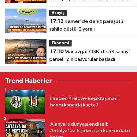
davet
Asayiş
17:12
Kemer'de deniz paraşütü
sahile düştü: 2 yaralı
Ekonomi
17:10
Manavgat OSB'de 59 sanayi
parseli için başvurular başladı
Trend Haberler
1
Hradec Kralove-Beşiktaş maçı
hangi kanalda kaçta?
2
Alanya iş dünyası endişeli:
Antalya'da 6 şirket için konkordato