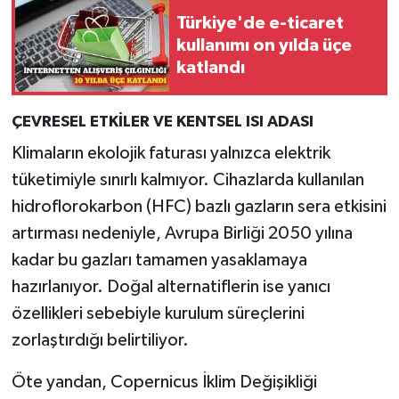
Türkiye'de e-ticaret
kullanımı on yılda üçe
katlandı
ÇEVRESEL ETKİLER VE KENTSEL ISI ADASI
Klimaların ekolojik faturası yalnızca elektrik
tüketimiyle sınırlı kalmıyor. Cihazlarda kullanılan
hidroflorokarbon (HFC) bazlı gazların sera etkisini
artırması nedeniyle, Avrupa Birliği 2050 yılına
kadar bu gazları tamamen yasaklamaya
hazırlanıyor. Doğal alternatiflerin ise yanıcı
özellikleri sebebiyle kurulum süreçlerini
zorlaştırdığı belirtiliyor.
Öte yandan, Copernicus İklim Değişikliği