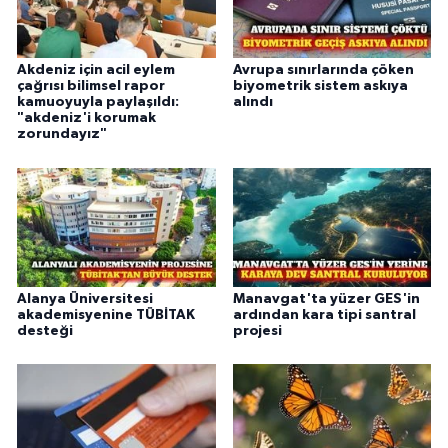
Akdeniz için acil eylem
Avrupa sınırlarında çöken
çağrısı bilimsel rapor
biyometrik sistem askıya
kamuoyuyla paylaşıldı:
alındı
"akdeniz'i korumak
zorundayız"
Alanya Üniversitesi
Manavgat'ta yüzer GES'in
akademisyenine TÜBİTAK
ardından kara tipi santral
desteği
projesi