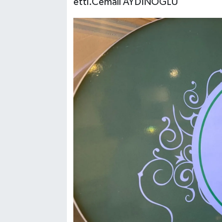
etti.Cemali AYDINOĞLU