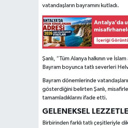
vatandaşların bayramını kutladı.
Antalya’da 
misafirhanele
İçeriği Görünt
Şanlı, “Tüm Alanya halkının ve İsla
Bayram boyunca tatlı severleri Hel
Bayram dönemlerinde vatandaşların ö
gösterdiğini belirten Şanlı, misafirler
tamamladıklarını ifade etti.
GELENEKSEL LEZZETL
Birbirinden farklı tatlı çeşitleriy