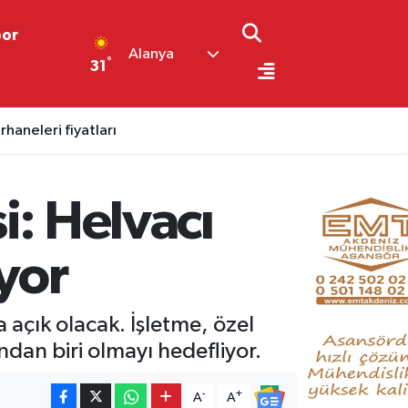
por
Alanya
°
31
aneleri fiyatları
i: Helvacı
yor
açık olacak. İşletme, özel
ından biri olmayı hedefliyor.
-
+
A
A