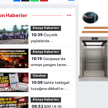
on Haberler
Alanya Haberleri
10:39
Özçelik
yaylalarda
vatandaşlarla buluştu
Alanya Haberleri
10:19
Gazipaşa’da
orman yangını tarım
alanlarına sıçradı
Gündem
10:09
Sahte tebligat
tuzağına dikkat! e-
Devlet şifreniz bir tıkla
Alanya Haberleri
ele geçebilir
09:52
BİM 14-16