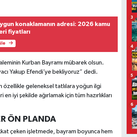
3
uygun konaklamanın adresi: 2026 kamu
ri fiyatları
üle
4
m aleminin Kurban Bayramı mübarek olsun.
vacı Yakup Efendi’ye bekliyoruz” dedi.
5
zellikle geleneksel tatlılara yoğun ilgi
i en iyi şekilde ağırlamak için tüm hazırlıkları
6
ER ÖN PLANDA
le dikkat çeken işletmede, bayram boyunca hem