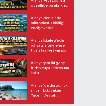
Alanya'yı yazdı: 'Bu
güzelliğe bu eksikler
yakışmıyor'
Alanya denizinde
mikroplastik kirliliği
endişe verici
seviyede
Alanya İskelesi’nde
ruhsatsız teknelere
ticari faaliyet yasağı
Alanyaspor iki genç
futbolcuyu kadrosuna
kattı
Alanya'da durgunluk
sinyali! Eski Bakan
Yücel: 'Destek
paketleri turizmin
sorununa çözüm