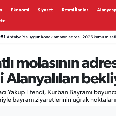
m
Ekonomi
Siyaset
Resmi İlanlar
Alanyas
ete
:51
Antalya’da uygun konaklamanın adresi: 2026 kamu misafirh
:51
Antalya’da apartman yangını: Mahsur kalan aile kurtarıldı
lı molasının adres
 Alanyalıları bekli
cı Yakup Efendi, Kurban Bayramı boyunca 
feriyle bayram ziyaretlerinin uğrak noktalar