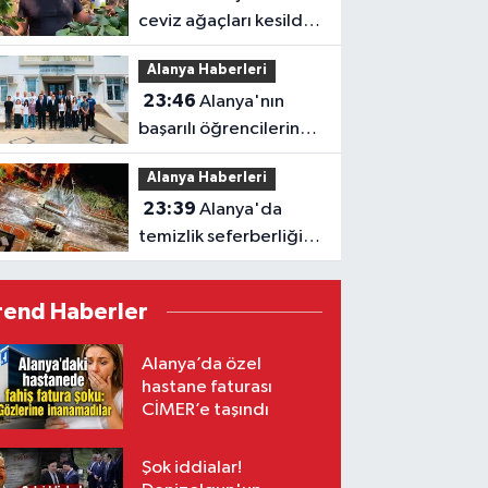
ceviz ağaçları kesildi,
vatandaş isyan etti
Alanya Haberleri
23:46
Alanya'nın
başarılı öğrencilerine
Kaymakam Öztürk'ten
Alanya Haberleri
tebrik
23:39
Alanya'da
temizlik seferberliği:
Ekipler 7 gün 24 saat
sahada
rend Haberler
Alanya’da özel
hastane faturası
CİMER’e taşındı
Şok iddialar!