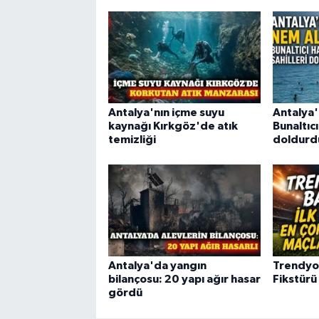
Antalya'nın içme suyu
Antalya'
kaynağı Kırkgöz'de atık
Bunaltıcı
temizliği
doldurd
Antalya'da yangın
Trendyol 
bilançosu: 20 yapı ağır hasar
Fikstürü
gördü