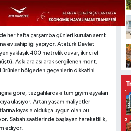
de her hafta çarşamba günleri kurulan semt
ına ev sahipliği yapıyor. Atatürk Devlet
en yaklaşık 400 metrelik duvar, ikinci el
önüştü. Askılara asılarak sergilenen mont,
li ürünler bölgeden geçenlerin dikkatini
T
ığına göre, tezgahlardaki tüm giyim eşyaları
1
ıcıya ulaşıyor. Artan yaşam maliyetleri
larına kıyasla oldukça uygun olan bu
yor. Sabah saatlerinde başlayan hareketlilik,
2
m ediyor.