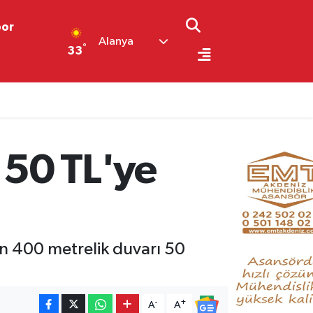
por
Alanya
°
33
 50 TL'ye
n 400 metrelik duvarı 50
-
+
A
A