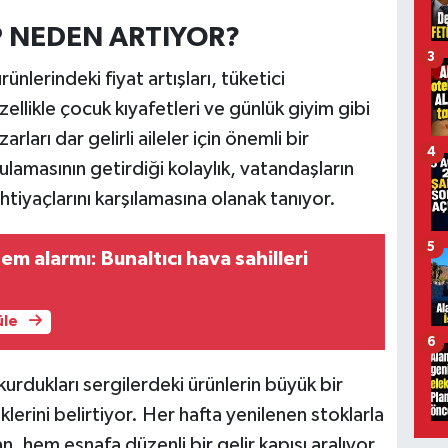
EP NEDEN ARTIYOR?
3
nlerindeki fiyat artışları, tüketici
zellikle çocuk kıyafetleri ve günlük giyim gibi
arları dar gelirli aileler için önemli bir
4
gulamasının getirdiği kolaylık, vatandaşların
tiyaçlarını karşılamasına olanak tanıyor.
5
m alarmı: Bunaltıcı hava sahilleri
üle
6
kurdukları sergilerdeki ürünlerin büyük bir
klerini belirtiyor. Her hafta yenilenen stoklarla
n, hem esnafa düzenli bir gelir kapısı aralıyor