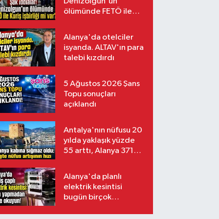
Denizolgun'un
ölümünde FETÖ ile
Kuriş işbirliği mi var?
Alanya'da otelciler
isyanda. ALTAV'ın para
talebi kızdırdı
5 Ağustos 2026 Şans
Topu sonuçları
açıklandı
Antalya'nın nüfusu 20
yılda yaklaşık yüzde
55 arttı, Alanya 371
bin kişiyi aştı
Alanya'da planlı
elektrik kesintisi
bugün birçok
mahalleyi etkileyecek