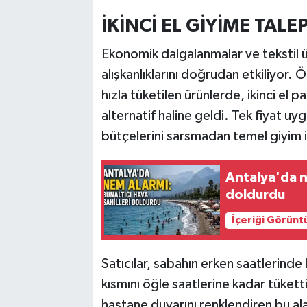
İKİNCİ EL GİYİME TAL
Ekonomik dalgalanmalar ve tekstil ürü
alışkanlıklarını doğrudan etkiliyor. Ö
hızla tüketilen ürünlerde, ikinci el paz
alternatif haline geldi. Tek fiyat uy
bütçelerini sarsmadan temel giyim ih
Antalya'da ne
doldurdu
İçeriği Görünt
Satıcılar, sabahın erken saatlerinde 
kısmını öğle saatlerine kadar tüketti
hastane duvarını renklendiren bu ala