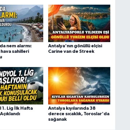
da nem alarmı:
Antalya'nın gönüllü elçisi
 hava sahilleri
Carine van de Streek
u
1. Lig İlk Hafta
Antalya kıyılarında 38
 Açıklandı
derece sıcaklık, Toroslar'da
sağanak