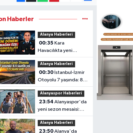
on Haberler
Alanya Haberleri
00:35
Kara
Havacılıkta yeni
dönem: Armağan
Alanya Haberleri
Özel Tuğgeneralliğe
00:30
İstanbul-İzmir
terfi etti
Otoyolu 7 yaşında: 8,5
saatlik yol 3,5 saate
Alanyaspor Haberleri
indi
23:54
Alanyaspor'da
yeni sezon mesaisi:
Transferde son durum
Alanya Haberleri
23:50
Alanya'da