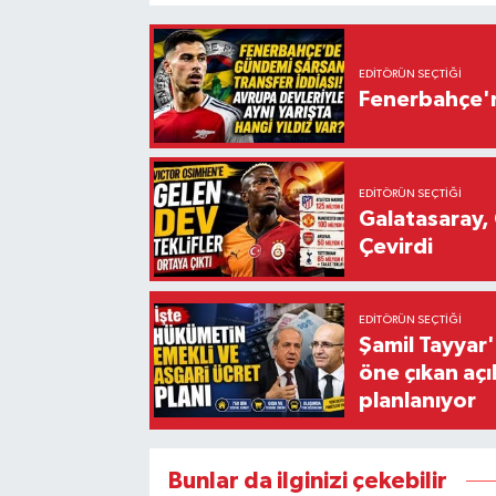
EDITÖRÜN SEÇTIĞI
Fenerbahçe'n
EDITÖRÜN SEÇTIĞI
Galatasaray, 
Çevirdi
EDITÖRÜN SEÇTIĞI
Şamil Tayyar
öne çıkan aç
planlanıyor
Bunlar da ilginizi çekebilir