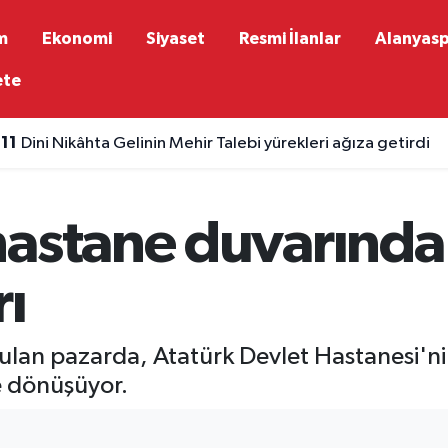
m
Ekonomi
Siyaset
Resmi İlanlar
Alanyas
ete
:11
Dini Nikâhta Gelinin Mehir Talebi yürekleri ağıza getirdi
hastane duvarında
rı
lan pazarda, Atatürk Devlet Hastanesi'ni
ine dönüşüyor.