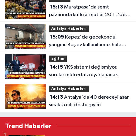
15:13
Muratpaşa'da semt
pazarında küflü armutlar 20 TL'den
satıldı
Antalya Haberleri
15:09
Kepez'de gecekondu
yangını: Boş ev kullanılamaz hale
geldi
Eğitim
14:15
YKS sistemi değişmiyor,
sorular müfredata uyarlanacak
Antalya Haberleri
14:13
Antalya'da 40 dereceyi aşan
sıcakta cilt dostu giyim
Trend Haberler
1