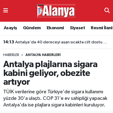
Asayiş
Antalya Nöbetçi Eczaneler
Asayiş
Gündem
Ekonomi
Siyaset
Resmi İlanl
Gündem
Antalya Hava Durumu
14:13
Antalya'da 40 dereceyi aşan sıcakta cilt dostu giyim
Ekonomi
Antalya Namaz Vakitleri
14:12
Fenerbahçe, Japon golcü Ayase Ueda için görüşmelere başladı
HABERLER
ANTALYA HABERLERI
Siyaset
Antalya Trafik Yoğunluk Haritası
Antalya plajlarına sigara
Resmi İlanlar
Süper Lig Puan Durumu ve Fikstür
kabini geliyor, obezite
artıyor
Alanyaspor
Tüm Manşetler
TÜİK verilerine göre Türkiye'de sigara kullanımı
Turizm
Son Dakika Haberleri
yüzde 30'a ulaştı. COP 31'e ev sahipliği yapacak
Antalya'da ise plajlara sigara kabinleri kuruluyor.
E-Gazete
Haber Arşivi