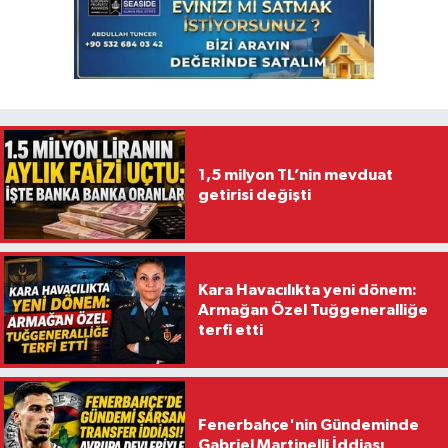
1,5 milyon TL’nin mevduat
getirisi değişti
Kara Havacılıkta yeni dönem:
Armağan Özel Tuğgeneralliğe
terfi etti
Fenerbahçe'nin Gündeminde
Gabriel Martinelli İddiası