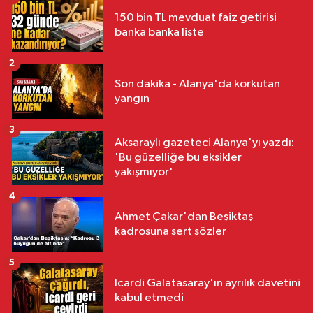
150 bin TL mevduat faiz getirisi
banka banka liste
2
Son dakika - Alanya'da korkutan
yangın
3
Aksaraylı gazeteci Alanya'yı yazdı:
'Bu güzelliğe bu eksikler
yakışmıyor'
4
Ahmet Çakar'dan Beşiktaş
kadrosuna sert sözler
5
Icardi Galatasaray'ın ayrılık davetini
kabul etmedi