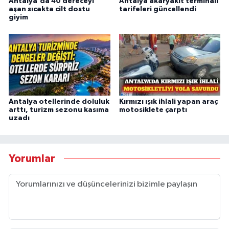
Antalya'da 40 dereceyi
Antalya akaryakıt terminali
aşan sıcakta cilt dostu
tarifeleri güncellendi
giyim
Antalya otellerinde doluluk
Kırmızı ışık ihlali yapan araç
arttı, turizm sezonu kasıma
motosiklete çarptı
uzadı
Yorumlar