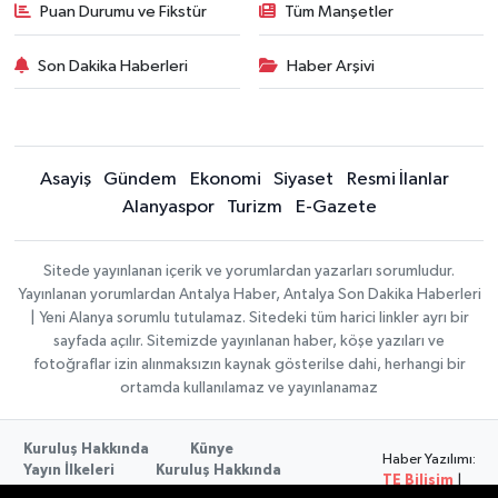
Puan Durumu ve Fikstür
Tüm Manşetler
Son Dakika Haberleri
Haber Arşivi
Asayiş
Gündem
Ekonomi
Siyaset
Resmi İlanlar
Alanyaspor
Turizm
E-Gazete
Sitede yayınlanan içerik ve yorumlardan yazarları sorumludur.
Yayınlanan yorumlardan Antalya Haber, Antalya Son Dakika Haberleri
| Yeni Alanya sorumlu tutulamaz. Sitedeki tüm harici linkler ayrı bir
sayfada açılır. Sitemizde yayınlanan haber, köşe yazıları ve
fotoğraflar izin alınmaksızın kaynak gösterilse dahi, herhangi bir
ortamda kullanılamaz ve yayınlanamaz
Kuruluş Hakkında
Künye
Haber Yazılımı:
Yayın İlkeleri
Kuruluş Hakkında
TE Bilişim
|
Düzeltme Politikası
Veri Politikası