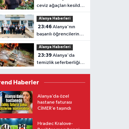
ceviz ağaçları kesildi,
vatandaş isyan etti
Alanya Haberleri
23:46
Alanya'nın
başarılı öğrencilerine
Kaymakam Öztürk'ten
Alanya Haberleri
tebrik
23:39
Alanya'da
temizlik seferberliği:
Ekipler 7 gün 24 saat
sahada
rend Haberler
Alanya’da özel
hastane faturası
CİMER’e taşındı
Hradec Kralove-