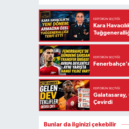
EDITÖRÜN SEÇTIĞI
Kara Havacıl
Tuğgeneralliğ
EDITÖRÜN SEÇTIĞI
Fenerbahçe'n
EDITÖRÜN SEÇTIĞI
Galatasaray, 
Çevirdi
Bunlar da ilginizi çekebilir