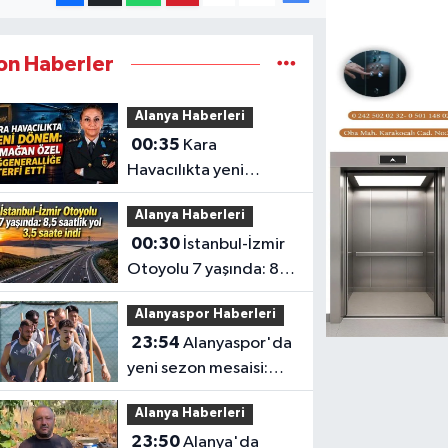
on Haberler
Alanya Haberleri
00:35
Kara
Havacılıkta yeni
dönem: Armağan
Alanya Haberleri
Özel Tuğgeneralliğe
00:30
İstanbul-İzmir
terfi etti
Otoyolu 7 yaşında: 8,5
saatlik yol 3,5 saate
Alanyaspor Haberleri
indi
23:54
Alanyaspor'da
yeni sezon mesaisi:
Transferde son durum
Alanya Haberleri
23:50
Alanya'da