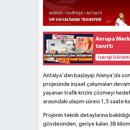
Avrupa Merke
tanıttı
İçeriği Görünt
Antalya'dan başlayıp Alanya'da son
projesinde inşaat çalışmaları devam e
yaşanan trafik krizini çözmeyi hede
arasındaki ulaşım süresi 1,5 saate k
Projenin teknik detaylarına bakıldığ
gövdesinden, geriye kalan 38 kilome