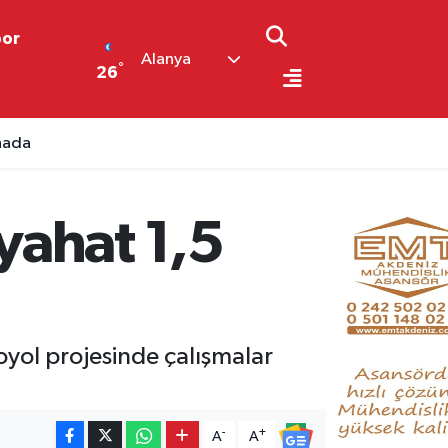
por
Alanya
°
26
ahada
yahat 1,5
oyol projesinde çalışmalar
-
+
A
A