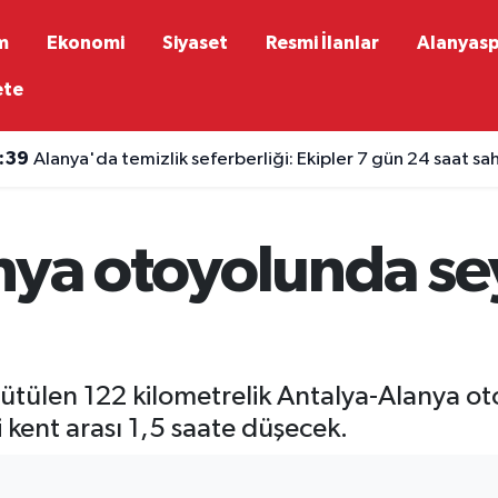
m
Ekonomi
Siyaset
Resmi İlanlar
Alanyas
ete
:39
Alanya'da temizlik seferberliği: Ekipler 7 gün 24 saat s
nya otoyolunda se
ütülen 122 kilometrelik Antalya-Alanya ot
kent arası 1,5 saate düşecek.