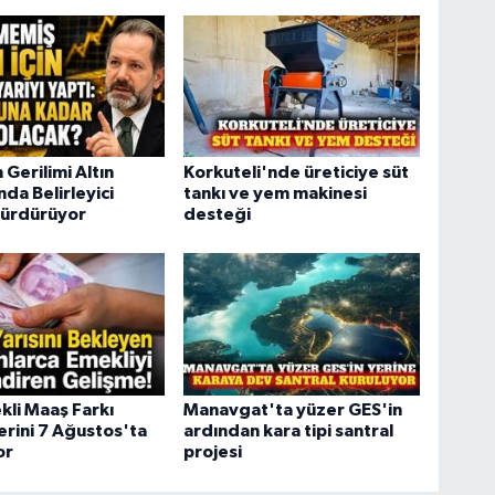
 Gerilimi Altın
Korkuteli'nde üreticiye süt
nda Belirleyici
tankı ve yem makinesi
Sürdürüyor
desteği
li Maaş Farkı
Manavgat'ta yüzer GES'in
rini 7 Ağustos'ta
ardından kara tipi santral
or
projesi