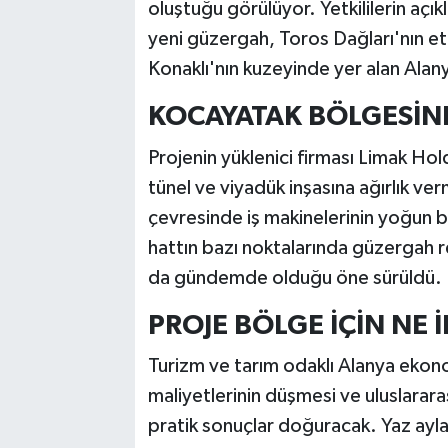
oluştuğu görülüyor. Yetkililerin açı
yeni güzergah, Toros Dağları'nın ete
Konaklı'nın kuzeyinde yer alan Alan
KOCAYATAK BÖLGESİN
Projenin yüklenici firması Limak Hol
tünel ve viyadük inşasına ağırlık v
çevresinde iş makinelerinin yoğun bi
hattın bazı noktalarında güzergah r
da gündemde olduğu öne sürüldü.
PROJE BÖLGE İÇİN NE 
Turizm ve tarım odaklı Alanya ekonomi
maliyetlerinin düşmesi ve uluslararas
pratik sonuçlar doğuracak. Yaz ayl