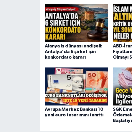
Alanya iş dünyası endişeli:
ABD-İran
Antalya'da 6 şirket için
Fiyatları
konkordato kararı
Olmayı 
Avrupa Merkez Bankası 10
SGK Emek
yeni euro tasarımını tanıttı
Ödemele
Başlatıy