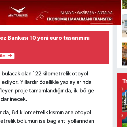
z Bankası 10 yeni euro tasarımını
üle
 bulacak olan 122 kilometrelik otoyol
T
diyor. Yıllardır özellikle yaz aylarında
1
fleyen proje tamamlandığında, iki bölge
adar inecek.
ında, 84 kilometrelik kısmın ana otoyol
2
trelik bölümün ise bağlantı yollarından