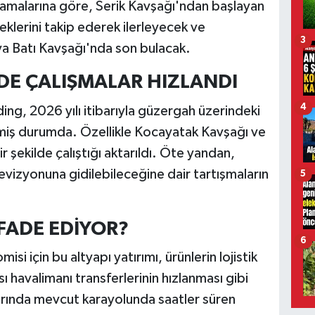
klamalarına göre, Serik Kavşağı'ndan başlayan
klerini takip ederek ilerleyecek ve
3
ya Batı Kavşağı'nda son bulacak.
DE ÇALIŞMALAR HIZLANDI
4
ding, 2026 yılı itibarıyla güzergah üzerindeki
ermiş durumda. Özellikle Kocayatak Kavşağı ve
r şekilde çalıştığı aktarıldı. Öte yandan,
evizyonuna gidilebileceğine dair tartışmaların
5
İFADE EDİYOR?
6
si için bu altyapı yatırımı, ürünlerin lojistik
ı havalimanı transferlerinin hızlanması gibi
arında mevcut karayolunda saatler süren