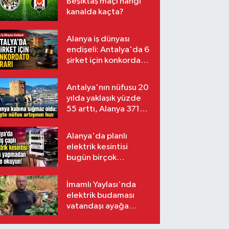
Beşiktaş maçı hangi
kanalda kaçta?
Alanya iş dünyası
endişeli: Antalya'da 6
şirket için konkordato
kararı
Antalya'nın nüfusu 20
yılda yaklaşık yüzde
55 arttı, Alanya 371
bin kişiyi aştı
Alanya'da planlı
elektrik kesintisi
bugün birçok
mahalleyi etkileyecek
İmamlı Yaylası'nda
elektrik budaması
vatandaşı ayağa
kaldırdı