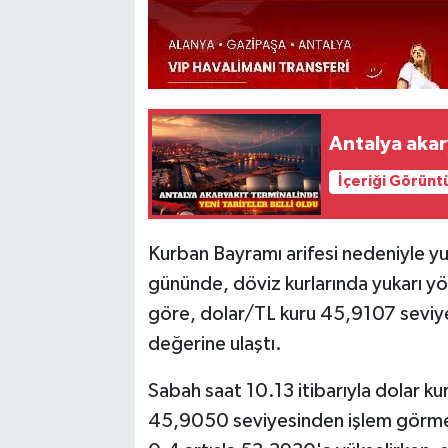
Antalya akary
İçeriği Görünt
Kurban Bayramı arifesi nedeniyle yur
gününde, döviz kurlarında yukarı yön
göre, dolar/TL kuru 45,9107 seviye
değerine ulaştı.
Sabah saat 10.13 itibarıyla dolar 
45,9050 seviyesinden işlem görmey