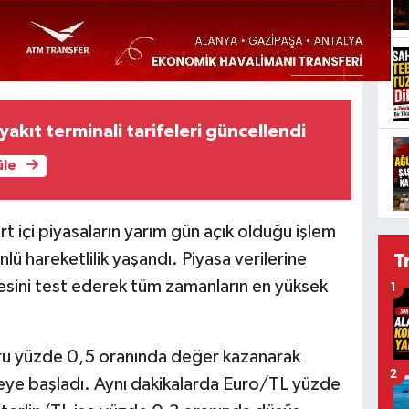
akıt terminali tarifeleri güncellendi
üle
t içi piyasaların yarım gün açık olduğu işlem
lü hareketlilik yaşandı. Piyasa verilerine
T
sini test ederek tüm zamanların en yüksek
1
kuru yüzde 0,5 oranında değer kazanarak
2
e başladı. Aynı dakikalarda Euro/TL yüzde