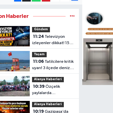
on Haberler
Gündem
11:24
Televizyon
izleyenler dikkat! 15
Ağustos’ta yeni
Yaşam
dönem başlıyor
11:06
Tatilcilere kritik
uyarı! 3 ilçede denize
girmek yasaklandı
Alanya Haberleri
10:39
Özçelik
yaylalarda
vatandaşlarla buluştu
Alanya Haberleri
10:19
Gazipaşa’da