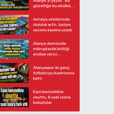
Alanya'yı yazdı: 'Bu
güzelliğe bu eksikler
yakışmıyor'
Antalya otellerinde
doluluk arttı, turizm
sezonu kasıma uzadı
Alanya denizinde
mikroplastik kirliliği
endişe verici
seviyede
Alanyaspor iki genç
futbolcuyu kadrosuna
kattı
Eşini benzinlikte
unuttu, 6 saat sonra
buluştular