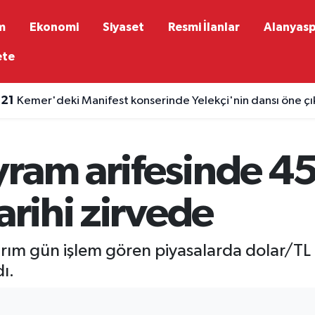
m
Ekonomi
Siyaset
Resmi İlanlar
Alanyas
ete
:21
Kemer'deki Manifest konserinde Yelekçi'nin dansı öne çı
:17
Kepez'deki Hababam Sınıfı müzesine ayda 7 bin ziyaretç
yram arifesinde 4
arihi zirvede
rım gün işlem gören piyasalarda dolar/TL
ı.