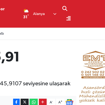
por
Alanya
°
31
ktı
i
5,91
 45,9107 seviyesine ulaşarak
-
+
A
A