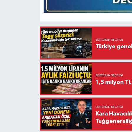
EDITÖRÜN SEÇTIĞI
Türkiye gene
EDITÖRÜN SEÇTIĞI
1,5 milyon TL
EDITÖRÜN SEÇTIĞI
Kara Havacıl
Tuğgeneralliğ