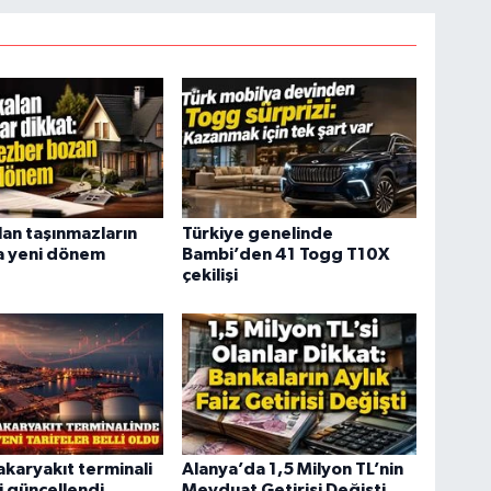
lan taşınmazların
Türkiye genelinde
a yeni dönem
Bambi’den 41 Togg T10X
çekilişi
akaryakıt terminali
Alanya’da 1,5 Milyon TL’nin
ri güncellendi
Mevduat Getirisi Değişti