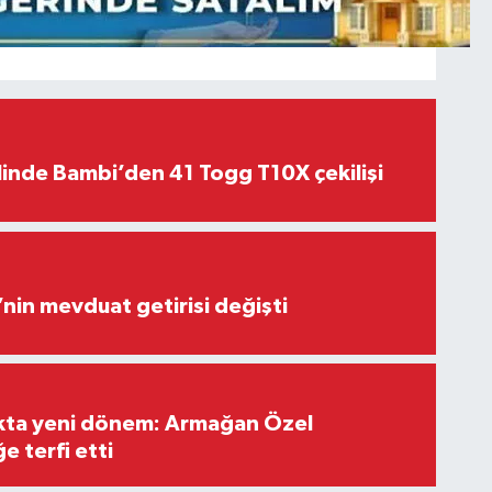
linde Bambi’den 41 Togg T10X çekilişi
’nin mevduat getirisi değişti
ıkta yeni dönem: Armağan Özel
e terfi etti