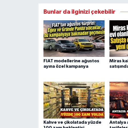
Bunlar da ilginizi çekebilir
FIAT modellerine ağustos
Miras ka
ayına özel kampanya
satışınd
Kahve ve çikolatada yüzde
Antalya 
100 zam beklentisi
tarifele