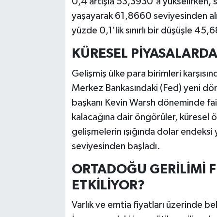
0,4 artışla 53,3930'a yükselirken, 
yaşayarak 61,8660 seviyesinden alı
yüzde 0,1'lik sınırlı bir düşüşle 45
KÜRESEL PİYASALARD
Gelişmiş ülke para birimleri karşıs
Merkez Bankasındaki (Fed) yeni dönem
başkanı Kevin Warsh döneminde faiz
kalacağına dair öngörüler, küresel 
gelişmelerin ışığında dolar endeksi 
seviyesinden başladı.
ORTADOĞU GERİLİMİ F
ETKİLİYOR?
Varlık ve emtia fiyatları üzerinde bel