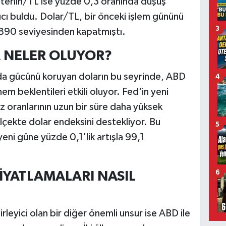
sterlin/TL ise yüzde 0,3 oranında düşüş
cı buldu. Dolar/TL, bir önceki işlem gününü
3
,6890 seviyesinden kapatmıştı.
A NELER OLUYOR?
ında gücünü koruyan doların bu seyrinde, ABD
4
 beklentileri etkili oluyor. Fed'in yeni
 oranlarının uzun bir süre daha yüksek
ölçekte dolar endeksini destekliyor. Bu
5
yeni güne yüzde 0,1'lik artışla 99,1
İYATLAMALARI NASIL
6
irleyici olan bir diğer önemli unsur ise ABD ile