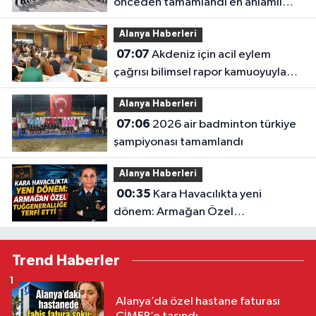
önceden tamamlandı en anlamlı
teşekkür iş makinesinin üzerine
Alanya Haberleri
bırakıldı
07:07
Akdeniz için acil eylem
çağrısı bilimsel rapor kamuoyuyla
paylaşıldı: "akdeniz'i korumak
Alanya Haberleri
zorundayız"
07:06
2026 air badminton türkiye
şampiyonası tamamlandı
Alanya Haberleri
00:35
Kara Havacılıkta yeni
dönem: Armağan Özel
Tuğgeneralliğe terfi etti
Trend Haberler
1
Alanya’da özel hastane faturası