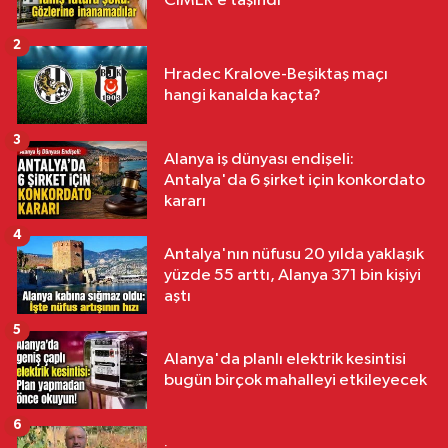
CİMER’e taşındı
2
Hradec Kralove-Beşiktaş maçı
hangi kanalda kaçta?
3
Alanya iş dünyası endişeli:
Antalya'da 6 şirket için konkordato
kararı
4
Antalya'nın nüfusu 20 yılda yaklaşık
yüzde 55 arttı, Alanya 371 bin kişiyi
aştı
5
Alanya'da planlı elektrik kesintisi
bugün birçok mahalleyi etkileyecek
6