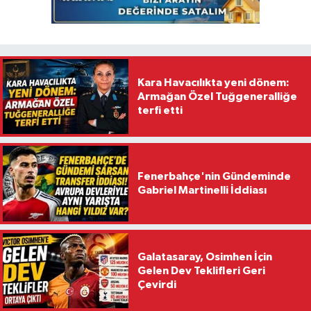
Kara Havacılıkta yeni dönem:
Armağan Özel Tuğgeneralliğe
terfi etti
Fenerbahçe'nin Gündeminde
Gabriel Martinelli İddiası
Galatasaray, Osimhen İçin
Gelen Dev Teklifleri Geri
Çevirdi