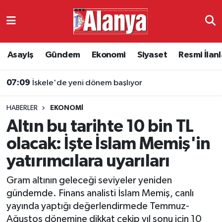
Asayiş
Antalya Nöbetçi Eczaneler
Asayiş
Gündem
Ekonomi
Siyaset
Resmi İlanl
Gündem
Antalya Hava Durumu
07:09
İskele'de yeni dönem başlıyor
Ekonomi
Antalya Namaz Vakitleri
HABERLER
EKONOMI
Siyaset
Antalya Trafik Yoğunluk Haritası
Altın bu tarihte 10 bin TL
Resmi İlanlar
Süper Lig Puan Durumu ve Fikstür
olacak: İşte İslam Memiş'in
yatırımcılara uyarıları
Alanyaspor
Tüm Manşetler
Gram altının geleceği seviyeler yeniden
Turizm
Son Dakika Haberleri
gündemde. Finans analisti İslam Memiş, canlı
yayında yaptığı değerlendirmede Temmuz-
E-Gazete
Haber Arşivi
Ağustos dönemine dikkat çekip yıl sonu için 10