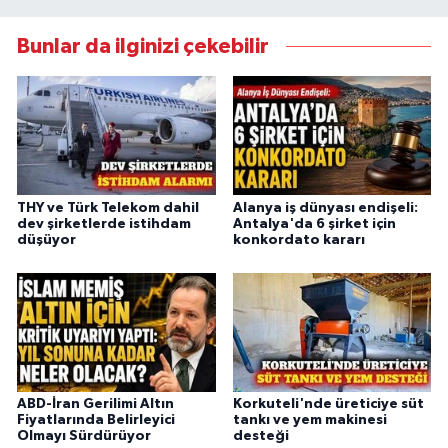
Bunlar da ilginizi çekebilir
THY ve Türk Telekom dahil
Alanya iş dünyası endişeli:
dev şirketlerde istihdam
Antalya'da 6 şirket için
düşüyor
konkordato kararı
ABD-İran Gerilimi Altın
Korkuteli'nde üreticiye süt
Fiyatlarında Belirleyici
tankı ve yem makinesi
Olmayı Sürdürüyor
desteği