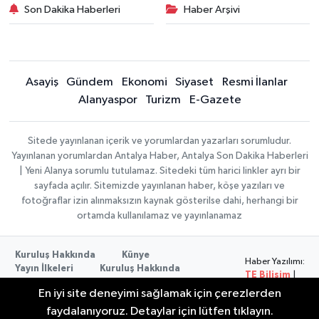
Son Dakika Haberleri
Haber Arşivi
Asayiş
Gündem
Ekonomi
Siyaset
Resmi İlanlar
Alanyaspor
Turizm
E-Gazete
Sitede yayınlanan içerik ve yorumlardan yazarları sorumludur.
Yayınlanan yorumlardan Antalya Haber, Antalya Son Dakika Haberleri
| Yeni Alanya sorumlu tutulamaz. Sitedeki tüm harici linkler ayrı bir
sayfada açılır. Sitemizde yayınlanan haber, köşe yazıları ve
fotoğraflar izin alınmaksızın kaynak gösterilse dahi, herhangi bir
ortamda kullanılamaz ve yayınlanamaz
Kuruluş Hakkında
Künye
Haber Yazılımı:
Yayın İlkeleri
Kuruluş Hakkında
TE Bilişim
|
Düzeltme Politikası
Veri Politikası
Copyright ©
En iyi site deneyimi sağlamak için çerezlerden
Kullanım Şartları
2026
faydalanıyoruz. Detaylar için lütfen tıklayın.