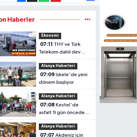
on Haberler
Ekonomi
07:11
THY ve Türk
Telekom dahil dev
şirketlerde istihdam
Alanya Haberleri
düşüyor
07:09
İskele'de yeni
dönem başlıyor
Alanya Haberleri
07:08
Kestel'de
asfalt 9 gün önceden
tamamlandı en anlamlı
Alanya Haberleri
teşekkür iş makinesinin
07:07
Akdeniz için
üzerine bırakıldı