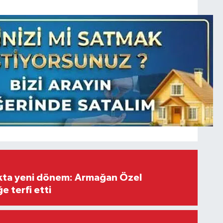
ıkta yeni dönem: Armağan Özel
e terfi etti