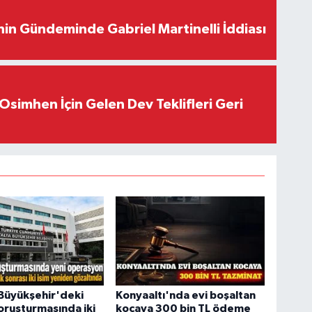
in Gündeminde Gabriel Martinelli İddiası
Osimhen İçin Gelen Dev Teklifleri Geri
Büyükşehir'deki
Konyaaltı'nda evi boşaltan
oruşturmasında iki
kocaya 300 bin TL ödeme