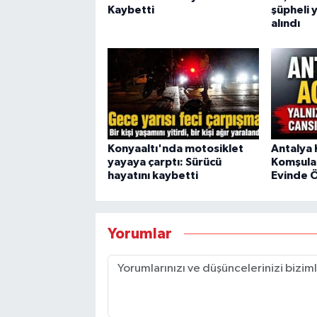
Kaybetti
şüpheli 
alındı
Konyaaltı'nda motosiklet
Antalya
yayaya çarptı: Sürücü
Komşular
hayatını kaybetti
Evinde Ö
Yorumlar