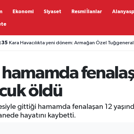
m
Ekonomi
Siyaset
Resmi İlanlar
Alanyas
ete
:35
Kara Havacılıkta yeni dönem: Armağan Özel Tuğgeneralli
e hamamda fenalaş
cuk öldü
siyle gittiği hamamda fenalaşan 12 yaşınd
anede hayatını kaybetti.