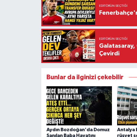
EDITÖRÜN SEÇTIĞI
Fenerbahçe'n
EDITÖRÜN SEÇTIĞI
Galatasaray, 
Çevirdi
Bunlar da ilginizi çekebilir
Aydın Bozdoğan'da Domuz
Antalya 
Sanılan Baba Hayatını
rüşvet s