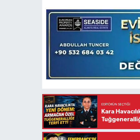
EDITÖRÜN SEÇTIĞI
Kara Havacıl
Tuğgeneralliğ