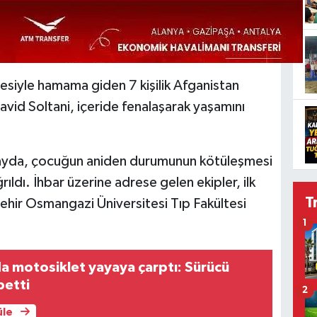
lesiyle hamama giden 7 kişilik Afganistan
Javid Soltani, içeride fenalaşarak yaşamını
olayda, çocuğun aniden durumunun kötüleşmesi
rıldı. İhbar üzerine adrese gelen ekipler, ilk
T
hir Osmangazi Üniversitesi Tıp Fakültesi
1
a motosiklet yayaya çarptı: Sürücü
betti
2
üle