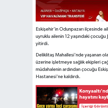
Eskişehir'in Odunpazarı ilçesinde ai
uyruklu ailenin 12 yaşındaki çocuğu 
yitirdi.
Deliklitaş Mahallesi'nde yaşanan 
üzerine işletmeye sağlık ekipleri çağ
müdahalenin ardından çocuğu Eskişe
Hastanesi'ne kaldırdı.
Konyaaltı'nd
hayatını kay
İçeriği Görünt