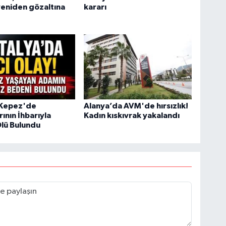
yeniden gözaltına
kararı
 Kepez'de
Alanya’da AVM'de hırsızlık!
ının İhbarıyla
Kadın kıskıvrak yakalandı
lü Bulundu