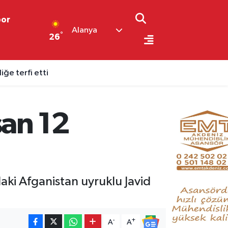
por
Alanya
°
26
ğe terfi etti
an 12
aki Afganistan uyruklu Javid
-
+
A
A