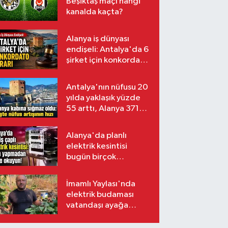
Beşiktaş maçı hangi
kanalda kaçta?
Alanya iş dünyası
endişeli: Antalya'da 6
şirket için konkordato
kararı
Antalya'nın nüfusu 20
yılda yaklaşık yüzde
55 arttı, Alanya 371
bin kişiyi aştı
Alanya'da planlı
elektrik kesintisi
bugün birçok
mahalleyi etkileyecek
İmamlı Yaylası'nda
elektrik budaması
vatandaşı ayağa
kaldırdı