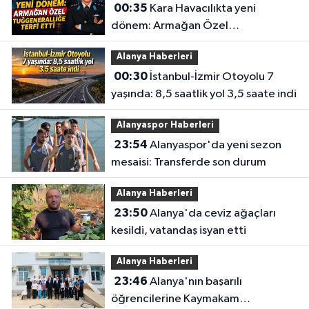
00:35
Kara Havacılıkta yeni
dönem: Armağan Özel
Tuğgeneralliğe terfi etti
Alanya Haberleri
00:30
İstanbul-İzmir Otoyolu 7
yaşında: 8,5 saatlik yol 3,5 saate indi
Alanyaspor Haberleri
23:54
Alanyaspor'da yeni sezon
mesaisi: Transferde son durum
Alanya Haberleri
23:50
Alanya'da ceviz ağaçları
kesildi, vatandaş isyan etti
Alanya Haberleri
23:46
Alanya'nın başarılı
öğrencilerine Kaymakam