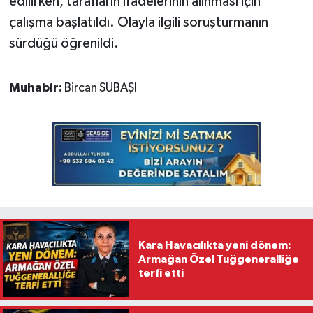
edilirken, tarafların ifadelerinin alınması için
çalışma başlatıldı. Olayla ilgili soruşturmanın
sürdüğü öğrenildi.
Muhabir:
Bircan SUBAŞI
Kara Havacılıkta yeni dönem:
Armağan Özel Tuğgeneralliğe
terfi etti