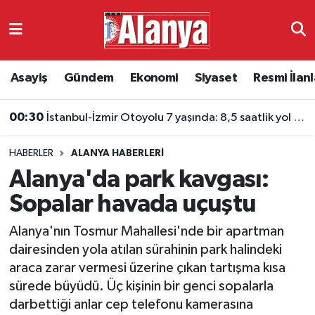
Asayiş
Antalya Nöbetçi Eczaneler
Asayiş
Gündem
Ekonomi
Siyaset
Resmi İlanl
Gündem
Antalya Hava Durumu
00:30
İstanbul-İzmir Otoyolu 7 yaşında: 8,5 saatlik yol 3,5 saate indi
Ekonomi
Antalya Namaz Vakitleri
HABERLER
ALANYA HABERLERI
Siyaset
Antalya Trafik Yoğunluk Haritası
Alanya'da park kavgası:
Resmi İlanlar
Süper Lig Puan Durumu ve Fikstür
Sopalar havada uçuştu
Alanya'nın Tosmur Mahallesi'nde bir apartman
Alanyaspor
Tüm Manşetler
dairesinden yola atılan sürahinin park halindeki
araca zarar vermesi üzerine çıkan tartışma kısa
Turizm
Son Dakika Haberleri
sürede büyüdü. Üç kişinin bir genci sopalarla
darbettiği anlar cep telefonu kamerasına
E-Gazete
Haber Arşivi