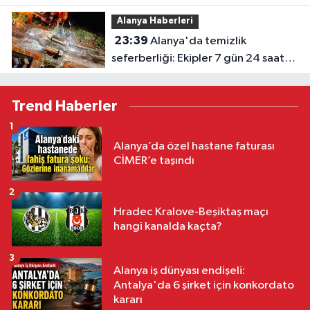
Öztürk'ten tebrik
Alanya Haberleri
23:39
Alanya'da temizlik
seferberliği: Ekipler 7 gün 24 saat
sahada
Trend Haberler
1
Alanya’da özel hastane faturası
CİMER’e taşındı
2
Hradec Kralove-Beşiktaş maçı
hangi kanalda kaçta?
3
Alanya iş dünyası endişeli:
Antalya'da 6 şirket için konkordato
kararı