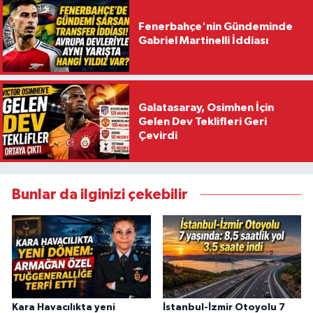
Fenerbahçe'nin Gündeminde
Gabriel Martinelli İddiası
Galatasaray, Osimhen İçin
Gelen Dev Teklifleri Geri
Çevirdi
Bunlar da ilginizi çekebilir
Kara Havacılıkta yeni
İstanbul-İzmir Otoyolu 7