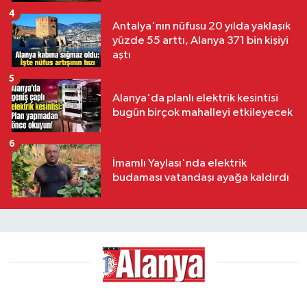
4
Antalya'nın nüfusu 20 yılda yaklaşık
yüzde 55 arttı, Alanya 371 bin kişiyi
aştı
5
Alanya'da planlı elektrik kesintisi
bugün birçok mahalleyi etkileyecek
6
İmamlı Yaylası'nda elektrik
budaması vatandaşı ayağa kaldırdı