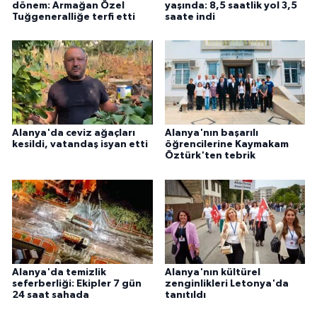
dönem: Armağan Özel
yaşında: 8,5 saatlik yol 3,5
Tuğgeneralliğe terfi etti
saate indi
Alanya'da ceviz ağaçları
Alanya'nın başarılı
kesildi, vatandaş isyan etti
öğrencilerine Kaymakam
Öztürk'ten tebrik
Alanya'da temizlik
Alanya'nın kültürel
seferberliği: Ekipler 7 gün
zenginlikleri Letonya'da
24 saat sahada
tanıtıldı