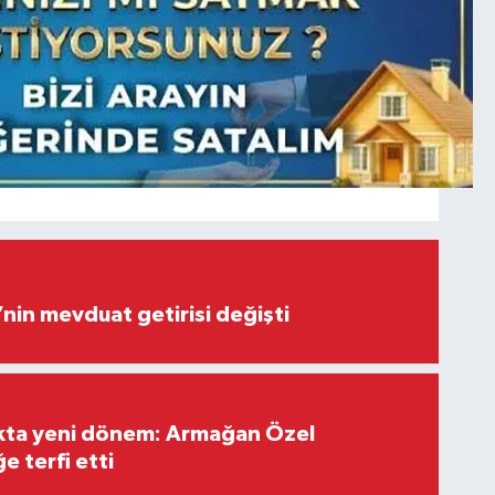
’nin mevduat getirisi değişti
ıkta yeni dönem: Armağan Özel
e terfi etti