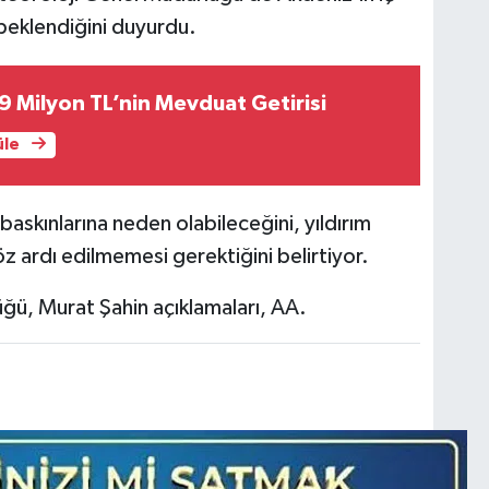
 beklendiğini duyurdu.
9 Milyon TL’nin Mevduat Getirisi
üle
su baskınlarına neden olabileceğini, yıldırım
öz ardı edilmemesi gerektiğini belirtiyor.
ü, Murat Şahin açıklamaları, AA.