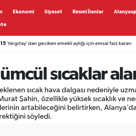
m
Ekonomi
Siyaset
Resmi İlanlar
Alanyas
ete
:15
Yargıtay'dan geciken emekli aylığı için emsal faiz kararı
ümcül sıcaklar ala
beklenen sıcak hava dalgası nedeniyle uzma
urat Şahin, özellikle yüksek sıcaklık ve n
klerinin artabileceğini belirtirken, Alanya
ektiğini söyledi.