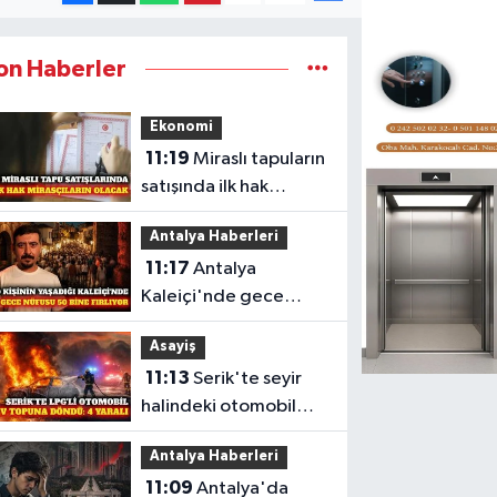
on Haberler
Ekonomi
11:19
Miraslı tapuların
satışında ilk hak
mirasçıların olacak
Antalya Haberleri
11:17
Antalya
Kaleiçi'nde gece
nüfusu 50 bin kişiyi
Asayiş
buluyor
11:13
Serik'te seyir
halindeki otomobil
yandı: 4 yaralı
Antalya Haberleri
11:09
Antalya'da