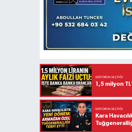
EDITÖRÜN SEÇTIĞI
1,5 milyon TL
EDITÖRÜN SEÇTIĞI
Kara Havacıl
Tuğgeneralliğ