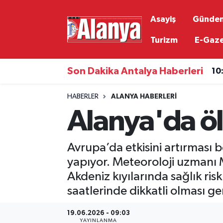
Asayiş
Günde
Asayiş
Antalya Nöbetçi Eczaneler
Turizm
E-Gaz
Gündem
Antalya Hava Durumu
Son Dakika Antalya Haberleri
10
Ekonomi
Antalya Namaz Vakitleri
HABERLER
ALANYA HABERLERI
Alanya'da öl
Siyaset
Antalya Trafik Yoğunluk Haritası
Resmi İlanlar
Süper Lig Puan Durumu ve Fikstür
Avrupa’da etkisini artırması 
yapıyor. Meteoroloji uzmanı M
Alanyaspor
Tüm Manşetler
Akdeniz kıyılarında sağlık ris
saatlerinde dikkatli olması ger
Turizm
Son Dakika Haberleri
19.06.2026 - 09:03
E-Gazete
Haber Arşivi
YAYINLANMA