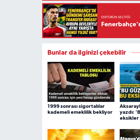
EDITÖRÜN SEÇTIĞI
Fenerbahçe'n
Bunlar da ilginizi çekebilir
1999 sonrası sigortalılar
Aksarayl
kademeli emeklilik bekliyor
yazdı: '
eksikler