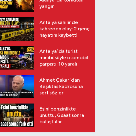
Alanya'da korkutan
yangın
Antalya sahilinde
kahreden olay: 2 genç
hayatını kaybetti
Antalya'da turist
minibüsüyle otomobil
çarpıştı: 10 yaralı
Ahmet Çakar'dan
Beşiktaş kadrosuna
sert sözler
Eşini benzinlikte
unuttu, 6 saat sonra
buluştular