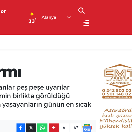
por
Alanya
°
33
rmı
nlar peş peşe uyarılar
emin birlikte görüldüğü
’da yaşayanların günün en sıcak
-
+
A
A