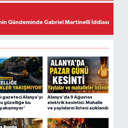
in Gündeminde Gabriel Martinelli İddiası
ı gazeteci Alanya'yı
Alanya'da 9 Ağustos
Bu güzelliğe bu
elektrik kesintisi: Mahalle
 yakışmıyor'
ve yaylaların listesi açıklandı