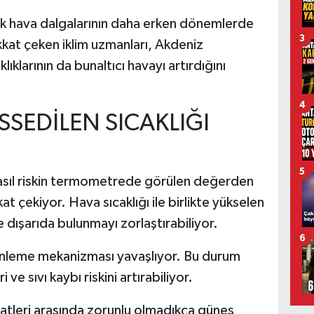
ak hava dalgalarının daha erken dönemlerde
3
kat çeken iklim uzmanları, Akdeniz
ıklarının da bunaltıcı havayı artırdığını
4
SEDİLEN SICAKLIĞI
5
asıl riskin termometrede görülen değerden
at çekiyor. Hava sıcaklığı ile birlikte yükselen
e dışarıda bulunmayı zorlaştırabiliyor.
6
nleme mekanizması yavaşlıyor. Bu durum
e sıvı kaybı riskini artırabiliyor.
aatleri arasında zorunlu olmadıkça güneş