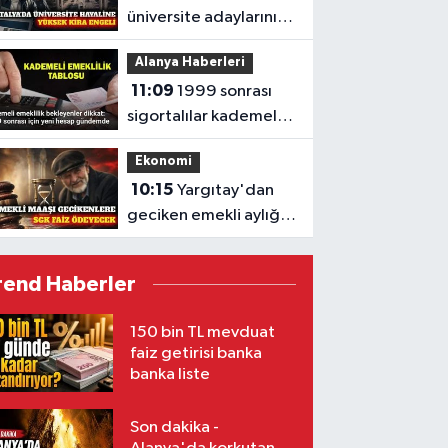
üniversite adaylarını
yüksek kira endişesi
Alanya Haberleri
sardı
11:09
1999 sonrası
sigortalılar kademeli
emeklilik bekliyor
Ekonomi
10:15
Yargıtay'dan
geciken emekli aylığı
için emsal faiz kararı
rend Haberler
150 bin TL mevduat
faiz getirisi banka
banka liste
Son dakika -