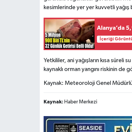
kesimlerinde yer yer kuvvetli yağış
Alanya’da 5,
İçeriği Görünt
Yetkililer, ani yağışların kısa süreli 
kaynaklı orman yangını riskinin de g
Kaynak: Meteoroloji Genel Müdürlüğ
Kaynak:
Haber Merkezi