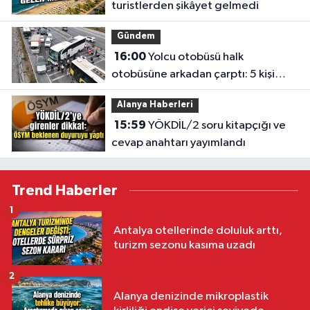
turistlerden şikâyet gelmedi
Gündem
16:00
Yolcu otobüsü halk
otobüsüne arkadan çarptı: 5 kişi
yaralandı
Alanya Haberleri
15:59
YÖKDİL/2 soru kitapçığı ve
cevap anahtarı yayımlandı
Trend Haberler
1
Antalya otellerinde doluluk arttı,
turizm sezonu kasıma uzadı
2
Alanya denizinde mikroplastik