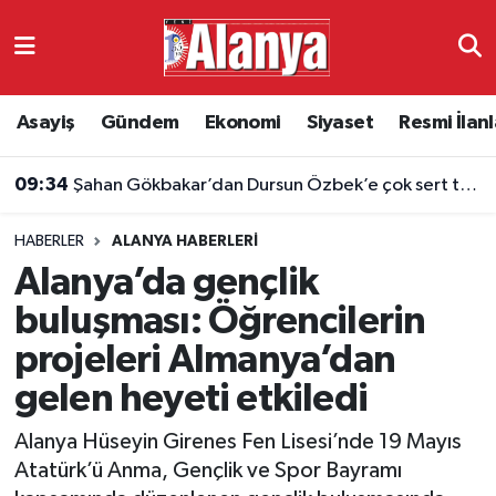
Asayiş
Antalya Nöbetçi Eczaneler
Asayiş
Gündem
Ekonomi
Siyaset
Resmi İlanl
Gündem
Antalya Hava Durumu
09:34
Şahan Gökbakar’dan Dursun Özbek’e çok sert transfer tepkisi: “Vizyon yok!”
Ekonomi
Antalya Namaz Vakitleri
HABERLER
ALANYA HABERLERI
Siyaset
Antalya Trafik Yoğunluk Haritası
Alanya’da gençlik
Resmi İlanlar
Süper Lig Puan Durumu ve Fikstür
buluşması: Öğrencilerin
projeleri Almanya’dan
Alanyaspor
Tüm Manşetler
gelen heyeti etkiledi
Turizm
Son Dakika Haberleri
Alanya Hüseyin Girenes Fen Lisesi’nde 19 Mayıs
Atatürk’ü Anma, Gençlik ve Spor Bayramı
E-Gazete
Haber Arşivi