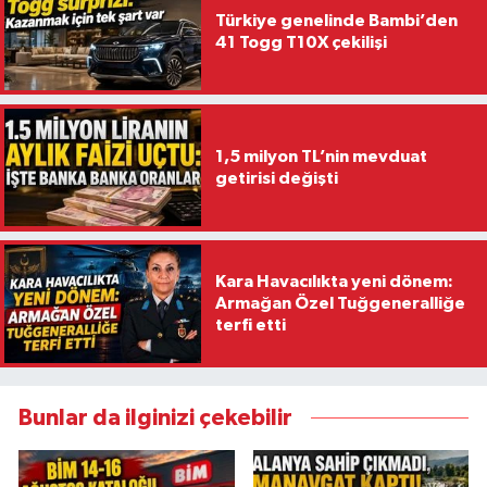
Türkiye genelinde Bambi’den
41 Togg T10X çekilişi
1,5 milyon TL’nin mevduat
getirisi değişti
Kara Havacılıkta yeni dönem:
Armağan Özel Tuğgeneralliğe
terfi etti
Bunlar da ilginizi çekebilir