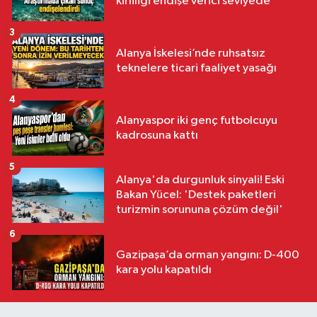
kirliliği endişe verici seviyede
3
Alanya İskelesi’nde ruhsatsız
teknelere ticari faaliyet yasağı
4
Alanyaspor iki genç futbolcuyu
kadrosuna kattı
5
Alanya'da durgunluk sinyali! Eski
Bakan Yücel: 'Destek paketleri
turizmin sorununa çözüm değil'
6
Gazipaşa’da orman yangını: D-400
kara yolu kapatıldı