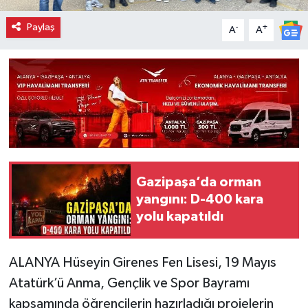
Paylaş
-
+
A
A
Gazipaşa’da orman
yangını: D-400 kara
yolu kapatıldı
ALANYA Hüseyin Girenes Fen Lisesi, 19 Mayıs
Atatürk’ü Anma, Gençlik ve Spor Bayramı
kapsamında öğrencilerin hazırladığı projelerin