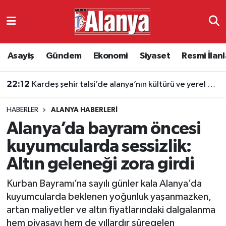
Asayiş
Antalya Nöbetçi Eczaneler
Asayiş
Gündem
Ekonomi
Siyaset
Resmi İlanl
Gündem
Antalya Hava Durumu
22:12
Kardeş şehir talsi’de alanya’nın kültürü ve yerel değerleri tanıtıldı
Ekonomi
Antalya Namaz Vakitleri
HABERLER
ALANYA HABERLERI
Siyaset
Antalya Trafik Yoğunluk Haritası
Alanya’da bayram öncesi
Resmi İlanlar
Süper Lig Puan Durumu ve Fikstür
kuyumcularda sessizlik:
Altın geleneği zora girdi
Alanyaspor
Tüm Manşetler
Kurban Bayramı’na sayılı günler kala Alanya’da
Turizm
Son Dakika Haberleri
kuyumcularda beklenen yoğunluk yaşanmazken,
artan maliyetler ve altın fiyatlarındaki dalgalanma
E-Gazete
Haber Arşivi
hem piyasayı hem de yıllardır süregelen