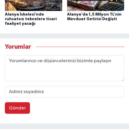
Alanya İskelesi’nde
Alanya’da 1,5 Milyon TL’nin
ruhsatsız teknelere ticari
Mevduat Getirisi Değişti
faaliyet yasağı
Yorumlar
Gönder