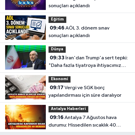
sonuçları açıklandı
Eğitim
09:46
AÖL 3. dönem sınav
sonuçları açıklandı
Dünya
09:33
İran'dan Trump'a sert tepki:
"Daha fazla tiyatroya ihtiyacımız
yok"
Ekonomi
09:17
Vergi ve SGK borç
yapılandırması için süre daralıyor
Antalya Haberleri
09:16
Antalya 7 Ağustos hava
durumu: Hissedilen sıcaklık 40
derece