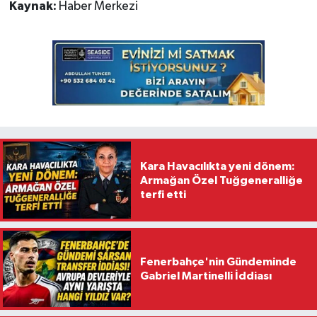
Kaynak:
Haber Merkezi
Kara Havacılıkta yeni dönem:
Armağan Özel Tuğgeneralliğe
terfi etti
Fenerbahçe'nin Gündeminde
Gabriel Martinelli İddiası