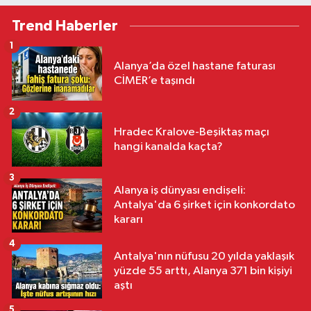
Trend Haberler
1
Alanya’da özel hastane faturası
CİMER’e taşındı
2
Hradec Kralove-Beşiktaş maçı
hangi kanalda kaçta?
3
Alanya iş dünyası endişeli:
Antalya'da 6 şirket için konkordato
kararı
4
Antalya'nın nüfusu 20 yılda yaklaşık
yüzde 55 arttı, Alanya 371 bin kişiyi
aştı
5