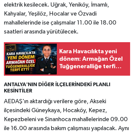
elektrik kesilecek. Uğrak, Yeniköy, İmamlı,
Kahyalar, Yeşilöz, Hocalar ve Özvadi
mahallelerinde ise çalışmalar 11.00 ile 18.00
saatleri arasında yürütülecek.
Kara Havacılıkta yeni
dönem: Armağan Özel
Tuğgeneralliğe terfi
etti
ANTALYA'NIN DİĞER İLÇELERİNDEKİ PLANLI
KESİNTİLER
AEDAŞ'ın aktardığı verilere göre, Akseki
ilçesindeki Güneykaya, Hocaköy, Kepez,
Kepezbeleni ve Sinanhoca mahallelerinde 09.00
ile 16.00 arasında bakım çalışması yapılacak. Aynı