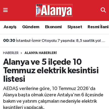
Asayiş
Antalya Nöbetçi Eczaneler
Asayiş
Gündem
Ekonomi
Siyaset
Resmi İlanl
Gündem
Antalya Hava Durumu
00:30
İstanbul-İzmir Otoyolu 7 yaşında: 8,5 saatlik yol 3,5 saate indi
Ekonomi
Antalya Namaz Vakitleri
HABERLER
ALANYA HABERLERI
Siyaset
Antalya Trafik Yoğunluk Haritası
Alanya ve 5 ilçede 10
Resmi İlanlar
Süper Lig Puan Durumu ve Fikstür
Temmuz elektrik kesintisi
listesi
Alanyaspor
Tüm Manşetler
AEDAŞ verilerine göre, 10 Temmuz 2026'da
Turizm
Son Dakika Haberleri
Alanya başta olmak üzere Antalya'nın 6 ilçesinde
bakım ve yatırım çalışmaları nedeniyle elektrik
E-Gazete
Haber Arşivi
kesintileri yapılacak.