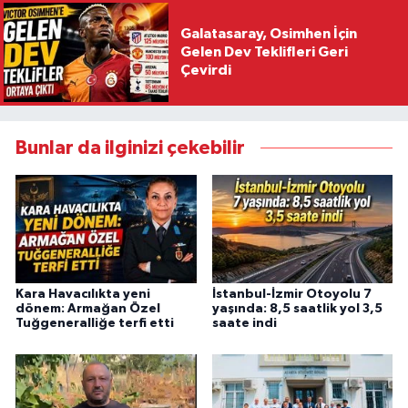
Galatasaray, Osimhen İçin
Gelen Dev Teklifleri Geri
Çevirdi
Bunlar da ilginizi çekebilir
Kara Havacılıkta yeni
İstanbul-İzmir Otoyolu 7
dönem: Armağan Özel
yaşında: 8,5 saatlik yol 3,5
Tuğgeneralliğe terfi etti
saate indi