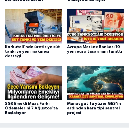
Korkuteli'nde üreticiye süt
Avrupa Merkez Bankası 10
tankı ve yem makinesi
yeni euro tasarımını tanıttı
desteği
SGK Emekli Maaş Farkı
Manavgat'ta yüzer GES'in
Ödemelerini 7 Ağustos'ta
ardından kara tipi santral
Başlatıyor
projesi