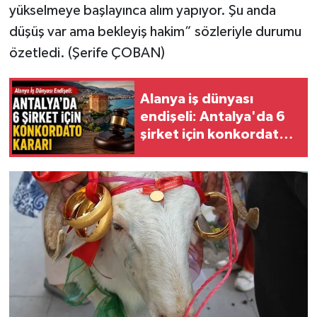
yükselmeye başlayınca alım yapıyor. Şu anda
düşüş var ama bekleyiş hakim” sözleriyle durumu
özetledi. (Şerife ÇOBAN)
Alanya iş dünyası
endişeli: Antalya'da 6
şirket için konkordato
kararı