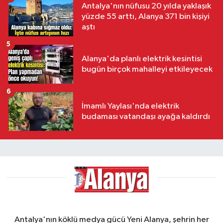
Antalya'nın nüfusu 20 yılda yaklaşık
yüzde 55 arttı, Alanya 371 bin kişiyi
aştı
5
Alanya'da planlı elektrik kesintisi
bugün birçok mahalleyi etkileyecek
6
İmamlı Yaylası'nda elektrik
budaması vatandaşı ayağa kaldırdı
Antalya'nın köklü medya gücü Yeni Alanya, şehrin her