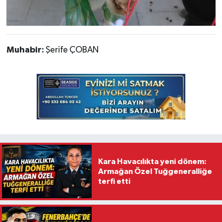
Muhabir:
Şerife ÇOBAN
Kara Havacılıkta yeni dönem:
Armağan Özel Tuğgeneralliğe
terfi etti