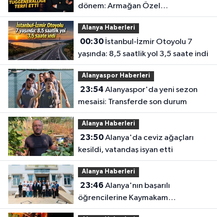
dönem: Armağan Özel
Tuğgeneralliğe terfi etti
Alanya Haberleri
00:30
İstanbul-İzmir Otoyolu 7
yaşında: 8,5 saatlik yol 3,5 saate indi
Alanyaspor Haberleri
23:54
Alanyaspor'da yeni sezon
mesaisi: Transferde son durum
Alanya Haberleri
23:50
Alanya'da ceviz ağaçları
kesildi, vatandaş isyan etti
Alanya Haberleri
23:46
Alanya'nın başarılı
öğrencilerine Kaymakam
Öztürk'ten tebrik