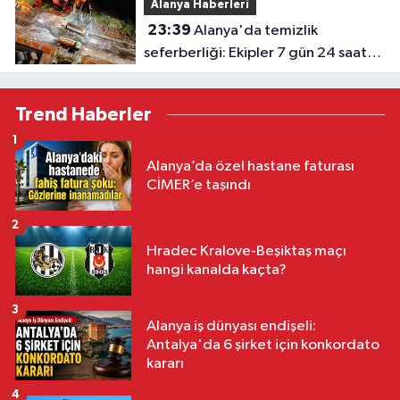
Alanya Haberleri
23:39
Alanya'da temizlik
seferberliği: Ekipler 7 gün 24 saat
sahada
Trend Haberler
1
Alanya’da özel hastane faturası
CİMER’e taşındı
2
Hradec Kralove-Beşiktaş maçı
hangi kanalda kaçta?
3
Alanya iş dünyası endişeli:
Antalya'da 6 şirket için konkordato
kararı
4