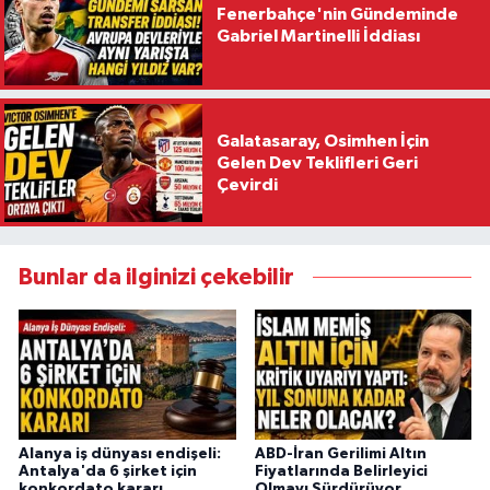
Fenerbahçe'nin Gündeminde
Gabriel Martinelli İddiası
Galatasaray, Osimhen İçin
Gelen Dev Teklifleri Geri
Çevirdi
Bunlar da ilginizi çekebilir
Alanya iş dünyası endişeli:
ABD-İran Gerilimi Altın
Antalya'da 6 şirket için
Fiyatlarında Belirleyici
konkordato kararı
Olmayı Sürdürüyor