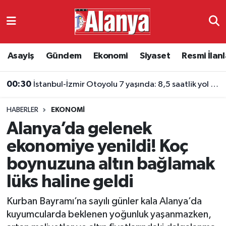
Asayiş
Antalya Nöbetçi Eczaneler
Asayiş
Gündem
Ekonomi
Siyaset
Resmi İlanl
Gündem
Antalya Hava Durumu
00:30
İstanbul-İzmir Otoyolu 7 yaşında: 8,5 saatlik yol 3,5 saate indi
Ekonomi
Antalya Namaz Vakitleri
HABERLER
EKONOMI
Siyaset
Antalya Trafik Yoğunluk Haritası
Alanya’da gelenek
Resmi İlanlar
Süper Lig Puan Durumu ve Fikstür
ekonomiye yenildi! Koç
boynuzuna altın bağlamak
Alanyaspor
Tüm Manşetler
lüks haline geldi
Turizm
Son Dakika Haberleri
Kurban Bayramı’na sayılı günler kala Alanya’da
kuyumcularda beklenen yoğunluk yaşanmazken,
E-Gazete
Haber Arşivi