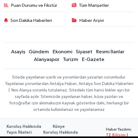
Puan Durumu ve Fikstür
Tüm Manşetler
Son Dakika Haberleri
Haber Arşivi
Asayiş
Gündem
Ekonomi
Siyaset
Resmi İlanlar
Alanyaspor
Turizm
E-Gazete
Sitede yayınlanan içerik ve yorumlardan yazarları sorumludur.
Yayınlanan yorumlardan Antalya Haber, Antalya Son Dakika Haberleri
| Yeni Alanya sorumlu tutulamaz. Sitedeki tüm harici linkler ayrı bir
sayfada açılır. Sitemizde yayınlanan haber, köşe yazıları ve
fotoğraflar izin alınmaksızın kaynak gösterilse dahi, herhangi bir
ortamda kullanılamaz ve yayınlanamaz
Kuruluş Hakkında
Künye
Haber Yazılımı:
Yayın İlkeleri
Kuruluş Hakkında
TE Bilişim
|