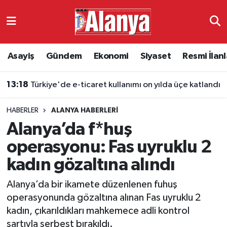
Asayiş
Antalya Nöbetçi Eczaneler
Asayiş
Gündem
Ekonomi
Siyaset
Resmi İlanl
Gündem
Antalya Hava Durumu
13:18
Türkiye'de e-ticaret kullanımı on yılda üçe katlandı
Ekonomi
Antalya Namaz Vakitleri
HABERLER
ALANYA HABERLERI
Siyaset
Antalya Trafik Yoğunluk Haritası
Alanya’da f*huş
Resmi İlanlar
Süper Lig Puan Durumu ve Fikstür
operasyonu: Fas uyruklu 2
kadın gözaltına alındı
Alanyaspor
Tüm Manşetler
Alanya’da bir ikamete düzenlenen fuhuş
Turizm
Son Dakika Haberleri
operasyonunda gözaltına alınan Fas uyruklu 2
kadın, çıkarıldıkları mahkemece adli kontrol
E-Gazete
Haber Arşivi
şartıyla serbest bırakıldı.