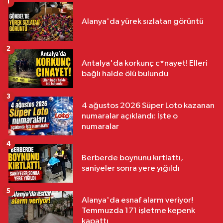
1
Alanya'da yürek sızlatan görüntü
2
Antalya'da korkunç c*nayet! Elleri
bağlı halde ölü bulundu
3
4 ağustos 2026 Süper Loto kazanan
numaralar açıklandı: İşte o
numaralar
4
Berberde boynunu kırtlattı,
saniyeler sonra yere yığıldı
5
Alanya'da esnaf alarm veriyor!
Temmuzda 171 işletme kepenk
kapattı