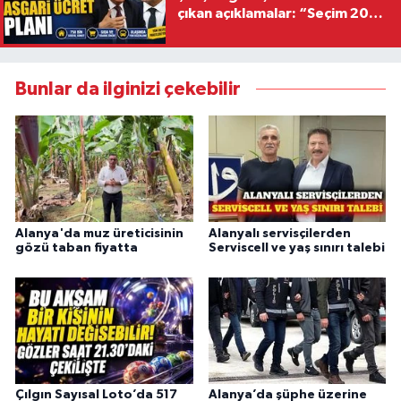
çıkan açıklamalar: “Seçim 2028
hedefiyle planlanıyor
Bunlar da ilginizi çekebilir
Alanya'da muz üreticisinin
Alanyalı servisçilerden
gözü taban fiyatta
Serviscell ve yaş sınırı talebi
Çılgın Sayısal Loto’da 517
Alanya’da şüphe üzerine