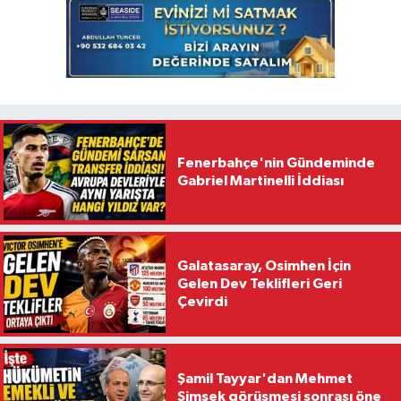
Fenerbahçe'nin Gündeminde
Gabriel Martinelli İddiası
Galatasaray, Osimhen İçin
Gelen Dev Teklifleri Geri
Çevirdi
Şamil Tayyar'dan Mehmet
Şimşek görüşmesi sonrası öne